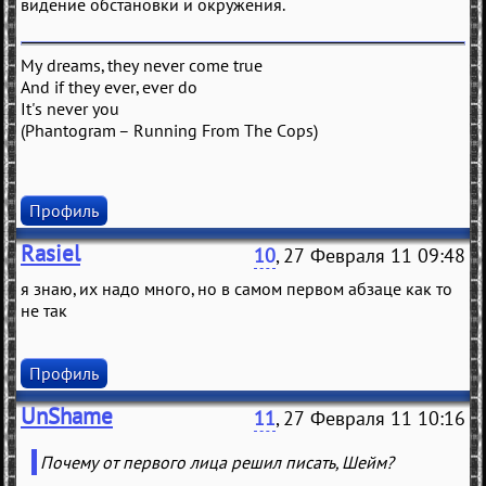
видение обстановки и окружения.
My dreams, they never come true
And if they ever, ever do
It's never you
(Phantogram – Running From The Cops)
Профиль
Rasiel
10
, 27 Февраля 11 09:48
я знаю, их надо много, но в самом первом абзаце как то
не так
Профиль
UnShame
11
, 27 Февраля 11 10:16
Почему от первого лица решил писать, Шейм?