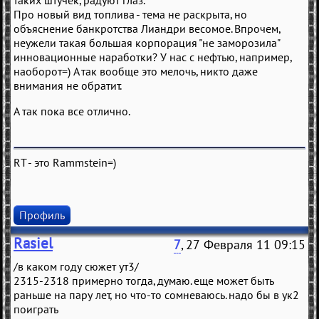
таких штучек, радуют глаз.
Про новый вид топлива - тема не раскрыта, но
объяснение банкротства Лиандри весомое. Впрочем,
неужели такая большая корпорация "не заморозила"
инновационные наработки? У нас с нефтью, например,
наоборот=) А так вообще это мелочь, никто даже
внимания не обратит.
А так пока все отлично.
RT - это Rammstein=)
Профиль
Rasiel
7
, 27 Февраля 11 09:15
/в каком году сюжет ут3/
2315-2318 примерно тогда, думаю. еще может быть
раньше на пару лет, но что-то сомневаюсь. надо бы в ук2
поиграть