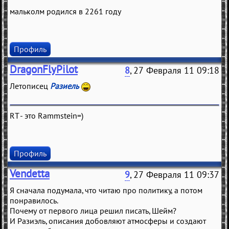
мальколм родился в 2261 году
Профиль
DragonFlyPilot
8
, 27 Февраля 11 09:18
Летописец
Разиель
RT - это Rammstein=)
Профиль
Vendetta
9
, 27 Февраля 11 09:37
Я сначала подумала, что читаю про политику, а потом
понравилось.
Почему от первого лица решил писать, Шейм?
И Разиэль, описания добовляют атмосферы и создают