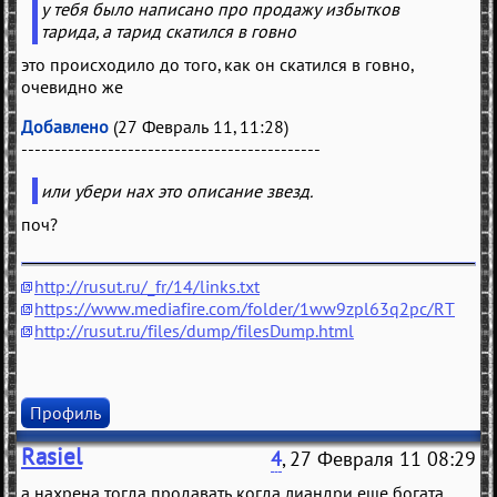
у тебя было написано про продажу избытков
тарида, а тарид скатился в говно
это происходило до того, как он скатился в говно,
очевидно же
Добавлено
(27 Февраль 11, 11:28)
---------------------------------------------
или убери нах это описание звезд.
поч?
http://rusut.ru/_fr/14/links.txt
https://www.mediafire.com/folder/1ww9zpl63q2pc/RT
http://rusut.ru/files/dump/filesDump.html
Профиль
Rasiel
4
, 27 Февраля 11 08:29
а нахрена тогда продавать когда лиандри еще богата