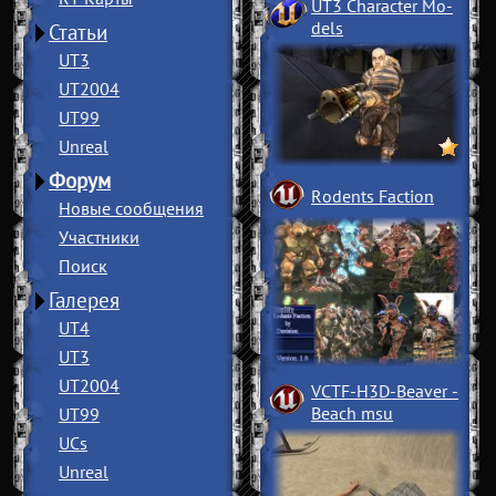
UT3 Character Mo
­
dels
Статьи
UT3
UT2004
UT99
Unreal
Форум
Rodents Faction
Новые сообщения
Участники
Поиск
Галерея
UT4
UT3
UT2004
VCTF-H3D-Beaver
­
Beach msu
UT99
UCs
Unreal