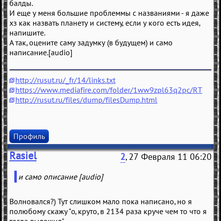
балды.
И еще у меня большие проблеммы с названиями - я даже
хз как назвать планету и систему, если у кого есть идея,
напишите.
А так, оцените саму задумку (в будущем) и само
написание.[audio]
http://rusut.ru/_fr/14/links.txt
https://www.mediafire.com/folder/1ww9zpl63q2pc/RT
http://rusut.ru/files/dump/filesDump.html
Профиль
Rasiel
2
, 27 Февраля 11 06:20
и само описание [audio]
Волновался?) Тут слишком мало пока написано, но я
полюбому скажу "о, круто, в 2134 раза круче чем то что я