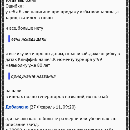
тогда выложил"
Ошибки:
у тебя было написано про продажу избытков тарида, а
тарид скатился в говно
и все, больше нету.
лень искадь даты
я все изучил и про по датам, спрашивай. даже ощибку в
датах КлиффиБ нашел. К моменту турнира ут99
мальколму уже 80 лет
придумайте названия
на пали
в инетах полно генераторов названий, их поюзай
Добавлено
(27 Февраль 11, 09:20)
---------------------------------------------
а, и начало как то больше разверни или убери нах это
описание звезд.