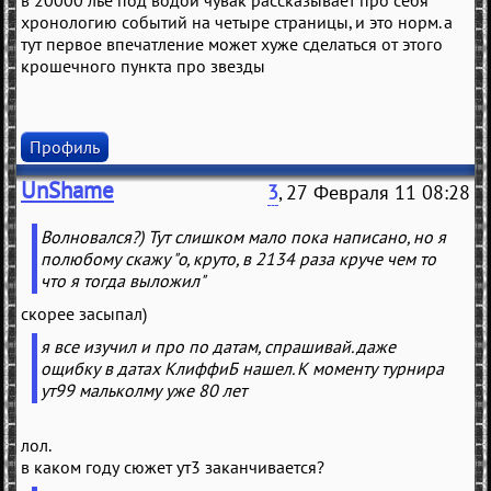
в 20000 лье под водой чувак рассказывает про себя
хронологию событий на четыре страницы, и это норм. а
тут первое впечатление может хуже сделаться от этого
крошечного пункта про звезды
Профиль
UnShame
3
, 27 Февраля 11 08:28
Волновался?) Тут слишком мало пока написано, но я
полюбому скажу "о, круто, в 2134 раза круче чем то
что я тогда выложил"
скорее засыпал)
я все изучил и про по датам, спрашивай. даже
ощибку в датах КлиффиБ нашел. К моменту турнира
ут99 мальколму уже 80 лет
лол.
в каком году сюжет ут3 заканчивается?