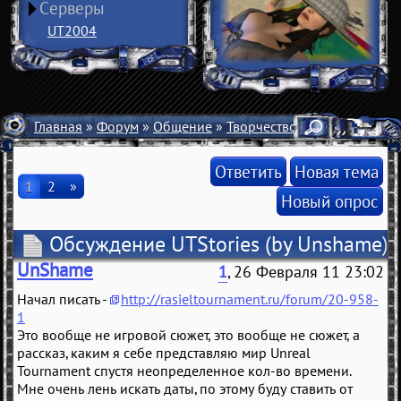
Серверы
UT2004
Главная
»
Форум
»
Общение
»
Творчество
» Обсуждение U
Ответить
Новая тема
1
2
»
Новый опрос
Обсуждение UTStories
(by Unshame)
UnShame
1
, 26 Февраля 11 23:02
Начал писать -
http://rasieltournament.ru/forum/20-958-
1
Это вообще не игровой сюжет, это вообще не сюжет, а
рассказ, каким я себе представляю мир Unreal
Tournament спустя неопределенное кол-во времени.
Мне очень лень искать даты, по этому буду ставить от