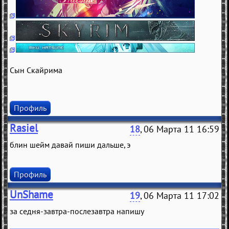
Сын Скайрима
Профиль
Rasiel
18
, 06 Марта 11 16:59
блин шейм давай пиши дальше, э
Профиль
UnShame
19
, 06 Марта 11 17:02
за седня-завтра-послезавтра напишу