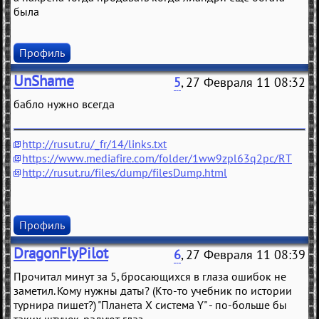
была
Профиль
UnShame
5
, 27 Февраля 11 08:32
бабло нужно всегда
http://rusut.ru/_fr/14/links.txt
https://www.mediafire.com/folder/1ww9zpl63q2pc/RT
http://rusut.ru/files/dump/filesDump.html
Профиль
DragonFlyPilot
6
, 27 Февраля 11 08:39
Прочитал минут за 5, бросающихся в глаза ошибок не
заметил. Кому нужны даты? (Кто-то учебник по истории
турнира пишет?) "Планета X система Y" - по-больше бы