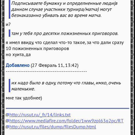
Подписываете бумажку и определненные люди(в
данном случае участники турнира/матча) могут
безнаказанно убивать вас во время матча.
и?
там у тебя про десятки пожизненных приговоров.
я имел ввиду, что сделал что-то такое, за что дали сразу
10 пожизненных приговоров
но хуита, да
Добавлено
(27 Февраль 11, 13:42)
---------------------------------------------
их надо было в одну, потому что главы, имхо, очень
маленькие.
мне так удобнее)
http://rusut.ru/_fr/14/links.txt
https://www.mediafire.com/folder/1ww9zpl63q2pc/RT
http://rusut.ru/files/dump/filesDump.html