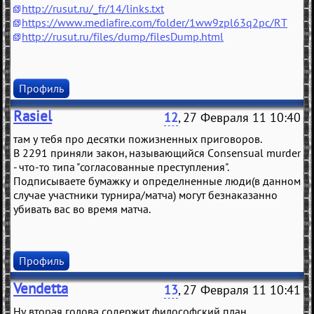
http://rusut.ru/_fr/14/links.txt
https://www.mediafire.com/folder/1ww9zpl63q2pc/RT
http://rusut.ru/files/dump/filesDump.html
Профиль
Rasiel
12
, 27 Февраля 11 10:40
там у тебя про десятки пожизненных приговоров.
В 2291 приняли закон, называющийся Consensual murder
- что-то типа "согласованные преступления".
Подписываете бумажку и определненные люди(в данном
случае участники турнира/матча) могут безнаказанно
убивать вас во время матча.
Профиль
Vendetta
13
, 27 Февраля 11 10:41
Ну вторая голова содержит философский план