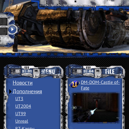
Новости
DM-DOM-Castle of
­
Fate
Дополнения
UT3
UT2004
UT99
Unreal
RT-Карты