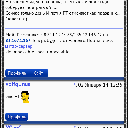
Но в целом идея то хороша, то есть в эти дни люди
соберутся поиграть в УТ...
Сейчас только день N-летия РТ отмечают как праздник...
(новостью)
Мой IP сменился с 89.113.234.78/185.42.146.32 на
83.167.1.167
. Теперь будет этот. Надолго. Порты те же.
http-сервер
.do impossible beat unbeatable
Профиль
Сайт
volfgunus
4
, 02 Января 14 12:35
ещё НГ
Профиль
XCanG