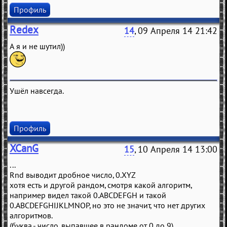
Профиль
Redex
14
, 09 Апреля 14 21:42
А я и не шутил))
Ушёл навсегда.
Профиль
XCanG
15
, 10 Апреля 14 13:00
...
Rnd выводит дробное число, 0.XYZ
хотя есть и другой рандом, смотря какой алгоритм,
например видел такой 0.ABCDEFGH и такой
0.ABCDEFGHIJKLMNOP, но это не значит, что нет других
алгоритмов.
(буква - число, выпавшее в рандоме от 0 до 9)