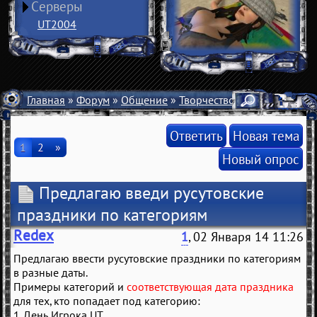
Серверы
UT2004
Главная
»
Форум
»
Общение
»
Творчество
» Предлагаю вв
Ответить
Новая тема
1
2
»
Новый опрос
Предлагаю введи русутовские
праздники по категориям
Redex
1
, 02 Января 14 11:26
Предлагаю ввести русутовские праздники по категориям
в разные даты.
Примеры категорий и
соответствующая дата праздника
для тех, кто попадает под категорию:
1. День Игрока UT