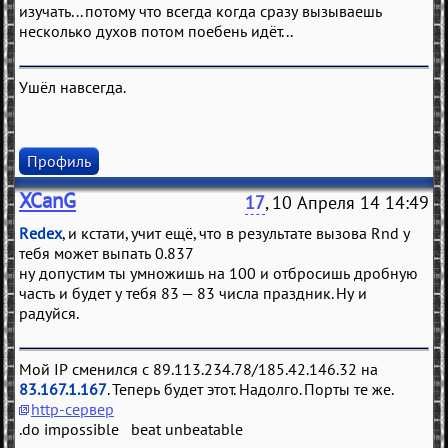
изучать... потому что всегда когда сразу вызываешь
несколько духов потом поебень идёт...
Ушёл навсегда.
Профиль
XCanG
17
, 10 Апреля 14 14:49
Redex
, и кстати, учит ещё, что в результате вызова Rnd у
тебя может выпать 0.837
ну допустим ты умножишь на 100 и отбросишь дробную
часть и будет у тебя 83 — 83 числа праздник. Ну и
радуйся.
Мой IP сменился с 89.113.234.78/185.42.146.32 на
83.167.1.167
. Теперь будет этот. Надолго. Порты те же.
http-сервер
.do impossible beat unbeatable