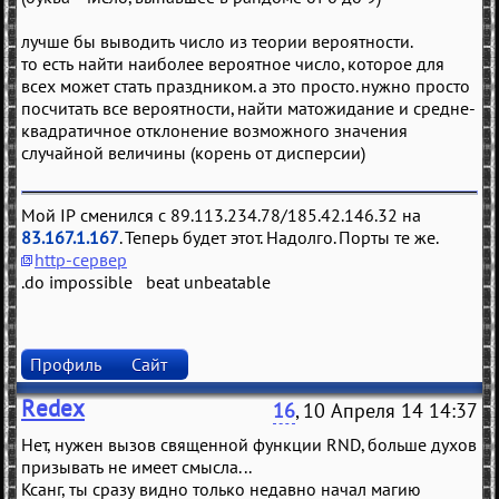
лучше бы выводить число из теории вероятности.
то есть найти наиболее вероятное число, которое для
всех может стать праздником. а это просто. нужно просто
посчитать все вероятности, найти матожидание и средне-
квадратичное отклонение возможного значения
случайной величины (корень от дисперсии)
Мой IP сменился с 89.113.234.78/185.42.146.32 на
83.167.1.167
. Теперь будет этот. Надолго. Порты те же.
http-сервер
.do impossible beat unbeatable
Профиль
Сайт
Redex
16
, 10 Апреля 14 14:37
Нет, нужен вызов священной функции RND, больше духов
призывать не имеет смысла...
Ксанг, ты сразу видно только недавно начал магию