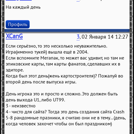
На каждый день
Профиль
XCanG
3
, 02 Января 14 12:27
Если серьёзно, то это несколько неуважительно.
Игра(именно тукей) вышла ещё в 2004.
Если вспомните Мегапак, то может вас удивит, но там не
эпиковские карты, там карты фанатов, сделавших их в
эдиторе.
Когда был этот день(жень картостроителя)? Пожалуй во
второй день после выпуска игры.
День игрока это и просто и сложно. Это должен быть
день выхода U1, либо UT99.
3 - неизвестно
4 - чисто для сайта? Тогда это день создания сайта Crash
5-8 рандомные празники, я считаю они не в тему... (день,
когда человек захочет чтобы он был праздником)