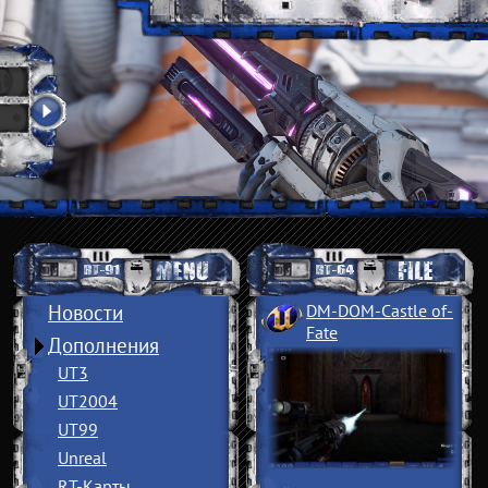
Новости
DM-DOM-Castle of
­
Fate
Дополнения
UT3
UT2004
UT99
Unreal
RT-Карты