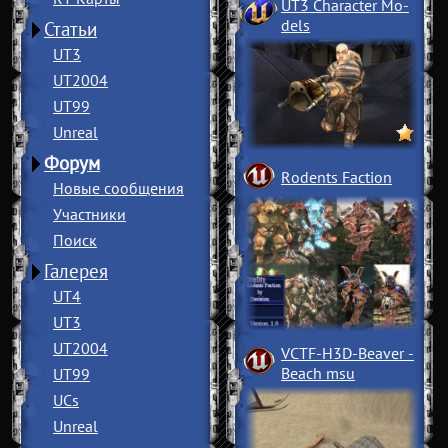
UT3 Character Mo
­
dels
Статьи
UT3
UT2004
UT99
Unreal
Форум
Rodents Faction
Новые сообщения
Участники
Поиск
Галерея
UT4
UT3
UT2004
VCTF-H3D-Beaver
­
Beach msu
UT99
UCs
Unreal