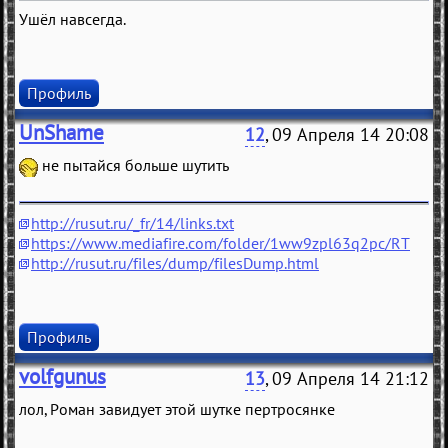
Ушёл навсегда.
Профиль
UnShame
12
, 09 Апреля 14 20:08
не пытайся больше шутить
http://rusut.ru/_fr/14/links.txt
https://www.mediafire.com/folder/1ww9zpl63q2pc/RT
http://rusut.ru/files/dump/filesDump.html
Профиль
volfgunus
13
, 09 Апреля 14 21:12
лол, Роман завидует этой шутке пертросянке