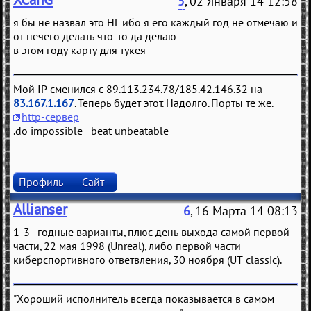
5
, 02 Января 14 12:58
я бы не назвал это НГ ибо я его каждый год не отмечаю и
от нечего делать что-то да делаю
в этом году карту для тукея
Мой IP сменился с 89.113.234.78/185.42.146.32 на
83.167.1.167
. Теперь будет этот. Надолго. Порты те же.
http-сервер
.do impossible beat unbeatable
Профиль
Сайт
Allianser
6
, 16 Марта 14 08:13
1-3 - годные варианты, плюс день выхода самой первой
части, 22 мая 1998 (Unreal), либо первой части
киберспортивного ответвления, 30 ноября (UT classic).
"Хороший исполнитель всегда показывается в самом