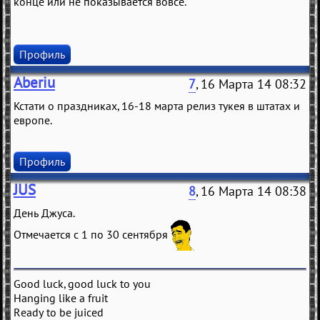
конце или не показывается вовсе."
Профиль
Aberiu
7
, 16 Марта 14 08:32
Кстати о праздниках, 16-18 марта релиз тукея в штатах и
европе.
Профиль
JUS
8
, 16 Марта 14 08:38
День Джуса.
Отмечается с 1 по 30 сентября
Good luck, good luck to you
Hanging like a fruit
Ready to be juiced