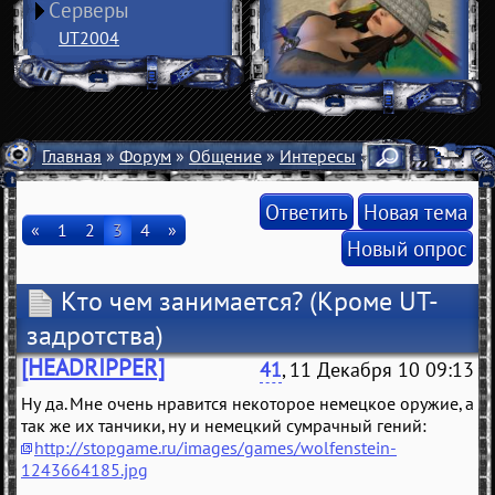
Серверы
UT2004
Главная
»
Форум
»
Общение
»
Интересы
» Кто чем занима
Ответить
Новая тема
«
1
2
3
4
»
Новый опрос
Кто чем занимается?
(Кроме UT-
задротства)
[HEADRIPPER]
41
, 11 Декабря 10 09:13
Ну да. Мне очень нравится некоторое немецкое оружие, а
так же их танчики, ну и немецкий сумрачный гений:
http://stopgame.ru/images/games/wolfenstein-
1243664185.jpg