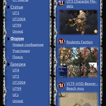
UT3 Character Mo
­
dels
Статьи
UT3
UT2004
UT99
Unreal
Форум
Rodents Faction
Новые сообщения
Участники
Поиск
Галерея
UT4
UT3
UT2004
VCTF-H3D-Beaver
­
Beach msu
UT99
UCs
Unreal