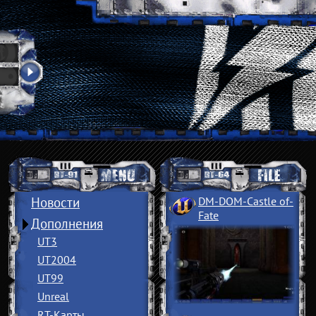
Новости
DM-DOM-Castle of
­
Fate
Дополнения
UT3
UT2004
UT99
Unreal
RT-Карты