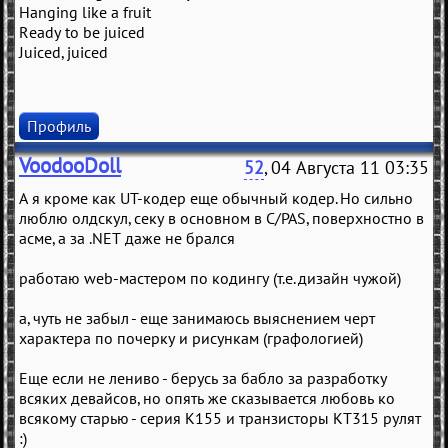
Hanging like a fruit
Ready to be juiced
Juiced, juiced
Профиль
VoodooDoll
52
, 04 Августа 11 03:35
А я кроме как UT-кодер еще обычный кодер. Но сильно
люблю олдскул, секу в основном в C/PAS, поверхностно в
асме, а за .NET даже не брался
работаю web-мастером по кодингу (т.е. дизайн чужой)
а, чуть не забыл - еще занимаюсь выяснением черт
характера по почерку и рисункам (графологией)
Еще если не лениво - берусь за бабло за разработку
всяких девайсов, но опять же сказывается любовь ко
всякому старью - серия К155 и транзисторы КТ315 рулят
:)