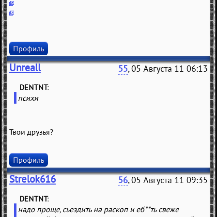
Профиль
Unreall
55
, 05 Августа 11 06:13
DENTNT
(
)
психи
Твои друзья?
Профиль
Strelok616
56
, 05 Августа 11 09:35
DENTNT
(
)
надо проще, сьездить на раскоп и еб**ть свеже