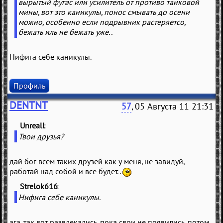
вырытый фугас или усилитель от противо танковой
мины, вот это каникулы, понос смывать до осени
можно, особенно если подрывник растеряетсо,
бежать иль не бежать уже..
Нифига себе каникулы.
Профиль
DENTNT
57
, 05 Августа 11 21:31
Unreall
(
)
Твои друзья?
дай бог всем таких друзей как у меня, не завидуй,
работай над собой и все будет..
Strelok616
(
)
Нифига себе каникулы.
ага, так вот развлекались, пока свои не появились, потом