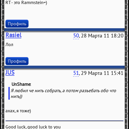
RT - это Rammstein=)
Профиль
Rasiel
50
, 28 Марта 11 18:20
Лол
Профиль
JUS
51
, 29 Марта 11 15:41
UnShame
(
)
Я любил че нить собрать, а потом разъебать обо что
нить))
ахах, я тоже)
Good luck, good luck to you