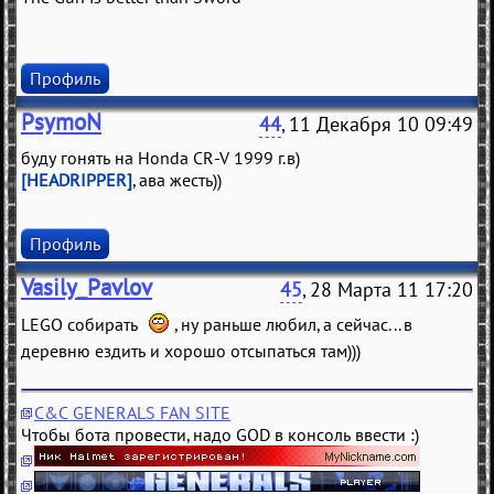
Профиль
PsymoN
44
, 11 Декабря 10 09:49
буду гонять на Honda CR-V 1999 г.в)
[HEADRIPPER]
, ава жесть))
Профиль
Vasily_Pavlov
45
, 28 Марта 11 17:20
LEGO собирать
, ну раньше любил, а сейчас... в
деревню ездить и хорошо отсыпаться там)))
C&C GENERALS FAN SITE
Чтобы бота провести, надо GOD в консоль ввести :)