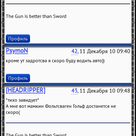
The Gun is better than Sword
Профиль
PsymoN
42
, 11 Декабря 10 09:40
кроме ут задротсва я скоро буду водить авто))
Профиль
[HEADRIPPER]
43
, 11 Декабря 10 09:48
*тихо завидует*
А мне вот мамкин Фольтсваген Гольф достанется не
скоро(
The Gun is better than Sword