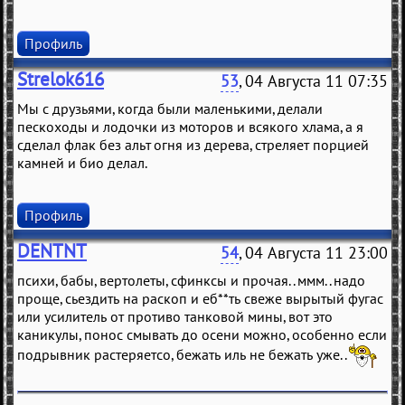
Профиль
Strelok616
53
, 04 Августа 11 07:35
Мы с друзьями, когда были маленькими, делали
пескоходы и лодочки из моторов и всякого хлама, а я
сделал флак без альт огня из дерева, стреляет порцией
камней и био делал.
Профиль
DENTNT
54
, 04 Августа 11 23:00
психи, бабы, вертолеты, сфинксы и прочая.. ммм.. надо
проще, сьездить на раскоп и еб**ть свеже вырытый фугас
или усилитель от противо танковой мины, вот это
каникулы, понос смывать до осени можно, особенно если
подрывник растеряетсо, бежать иль не бежать уже..