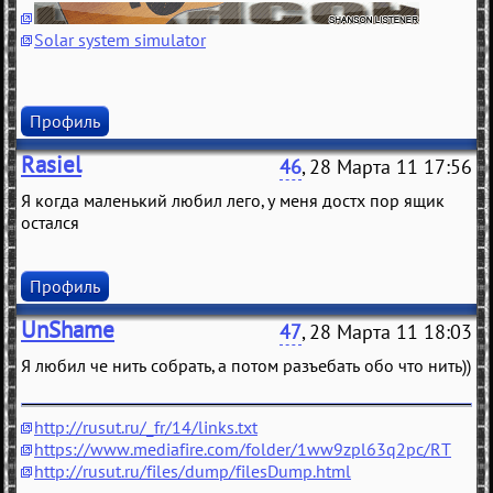
Solar system simulator
Профиль
Rasiel
46
, 28 Марта 11 17:56
Я когда маленький любил лего, у меня достх пор ящик
остался
Профиль
UnShame
47
, 28 Марта 11 18:03
Я любил че нить собрать, а потом разъебать обо что нить))
http://rusut.ru/_fr/14/links.txt
https://www.mediafire.com/folder/1ww9zpl63q2pc/RT
http://rusut.ru/files/dump/filesDump.html