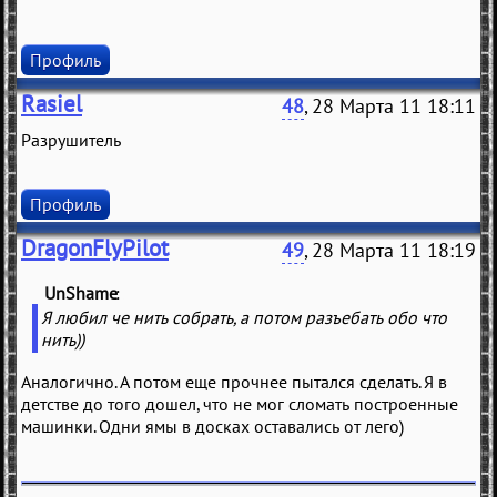
Профиль
Rasiel
48
, 28 Марта 11 18:11
Разрушитель
Профиль
DragonFlyPilot
49
, 28 Марта 11 18:19
UnShame
(
)
Я любил че нить собрать, а потом разъебать обо что
нить))
Аналогично. А потом еще прочнее пытался сделать. Я в
детстве до того дошел, что не мог сломать построенные
машинки. Одни ямы в досках оставались от лего)