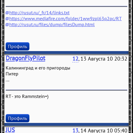
http://rusut.ru/_fr/14/links.txt
https://www.mediafire.com/folder/1ww9zpl63q2pc/RT
http://rusut.ru/files/dump/filesDump.html
Профиль
DragonFlyPilot
12
, 13 Августа 10 20:32
Калининград и его пригороды
Питер
...
RT - это Rammstein=)
Профиль
JUS
13
, 14 Августа 10 05:40