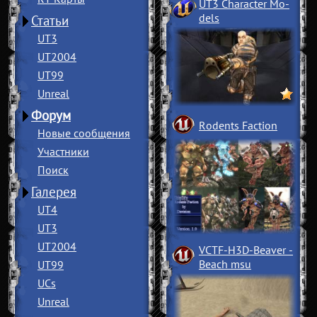
UT3 Character Mo
­
dels
Статьи
UT3
UT2004
UT99
Unreal
Форум
Rodents Faction
Новые сообщения
Участники
Поиск
Галерея
UT4
UT3
UT2004
VCTF-H3D-Beaver
­
Beach msu
UT99
UCs
Unreal