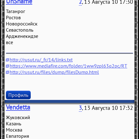
UnShame
2
, 13 Августа 10 17:30
Таганрог
Ростов
Новороссийск
Севастополь
Ардженекидзе
все
http://rusut.ru/_fr/14/links.txt
https://www.mediafire.com/folder/1ww9zpl63q2pc/RT
http://rusut.ru/files/dump/filesDump.html
Профиль
Vendetta
3
, 13 Августа 10 17:32
Жуковский
Казань
Москва
Евпатория