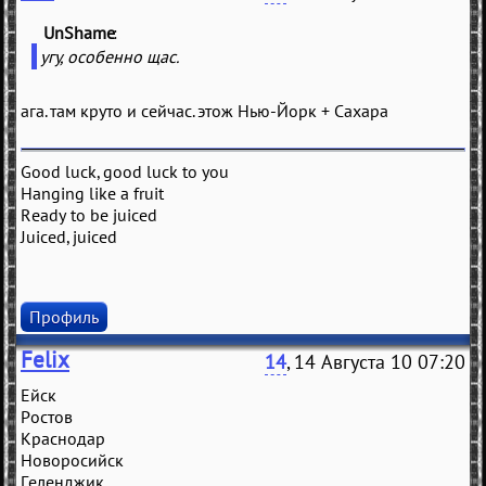
UnShame
(
)
угу, особенно щас.
ага. там круто и сейчас. этож Нью-Йорк + Сахара
Good luck, good luck to you
Hanging like a fruit
Ready to be juiced
Juiced, juiced
Профиль
Felix
14
, 14 Августа 10 07:20
Ейск
Ростов
Крaснодaр
Новоросийск
Гeлeнджик