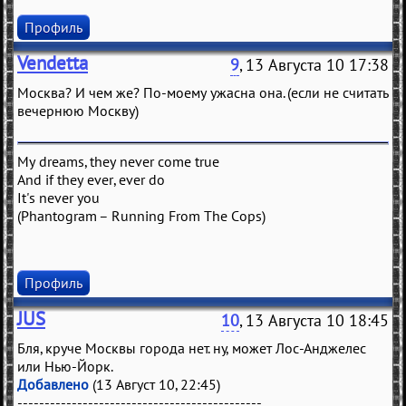
Профиль
Vendetta
9
, 13 Августа 10 17:38
Москва? И чем же? По-моему ужасна она. (если не считать
вечернюю Москву)
My dreams, they never come true
And if they ever, ever do
It's never you
(Phantogram – Running From The Cops)
Профиль
JUS
10
, 13 Августа 10 18:45
Бля, круче Москвы города нет. ну, может Лос-Анджелес
или Нью-Йорк.
Добавлено
(13 Август 10, 22:45)
---------------------------------------------