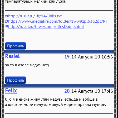
температуры. и мелкий, как лужа.
http://rusut.ru/_fr/14/links.txt
https://www.mediafire.com/folder/1ww9zpl63q2pc/RT
http://rusut.ru/files/dump/filesDump.html
Профиль
Rasiel
19
, 14 Августа 10 16:56
за то в азове медуз нет)
Профиль
Felix
20
, 14 Августа 10 17:46
0_o я в eйскe живу , тaм мeдузы eсть, дa и вобщe в
aзовском морe мeдузы живут. А морe и прaвдa мутноe.