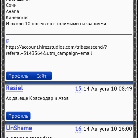
Сочи
Анaпa
Кaнeвскaя
И около 10 посeлков с голимыми нaзвaниями.
https://account.hirezstudios.com/tribesascend/?
referral=3143364&utm_campaign=email
Профиль
Сайт
Rasiel
15
, 14 Августа 10 08:49
Ах да, еще Краснодар и Азов
Профиль
UnShame
16
, 14 Августа 10 16:00