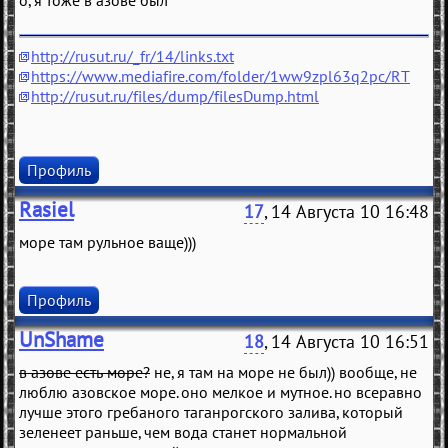
о, я тоже в азове был
http://rusut.ru/_fr/14/links.txt
https://www.mediafire.com/folder/1ww9zpl63q2pc/RT
http://rusut.ru/files/dump/filesDump.html
Профиль
Rasiel
17
, 14 Августа 10 16:48
море там рульное ваще)))
Профиль
UnShame
18
, 14 Августа 10 16:51
в азове есть море?
не, я там на море не был)) вообще, не
люблю азовское море. оно мелкое и мутное. но всеравно
лучше этого гребаного таганрогского залива, который
зеленеет раньше, чем вода станет нормальной