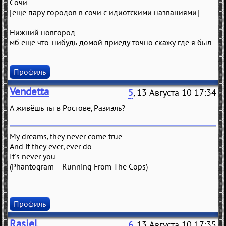
Сочи
[еще пару городов в сочи с идиотскими названиями]
-
Нижний новгород
мб еще что-нибудь домой приеду точно скажу где я был
Профиль
Vendetta
5
, 13 Августа 10 17:34
А живёшь ты в Ростове, Разиэль?
My dreams, they never come true
And if they ever, ever do
It's never you
(Phantogram – Running From The Cops)
Профиль
Rasiel
6
, 13 Августа 10 17:35