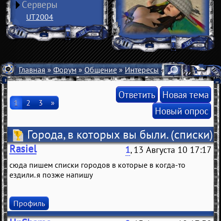
Серверы
UT2004
Главная
»
Форум
»
Общение
»
Интересы
» Города, в кото
Ответить
Новая тема
1
2
3
»
Новый опрос
Города, в которых вы были.
(списки)
Rasiel
1
, 13 Августа 10 17:17
сюда пишем списки городов в которые в когда-то
ездили. я позже напишу
Профиль