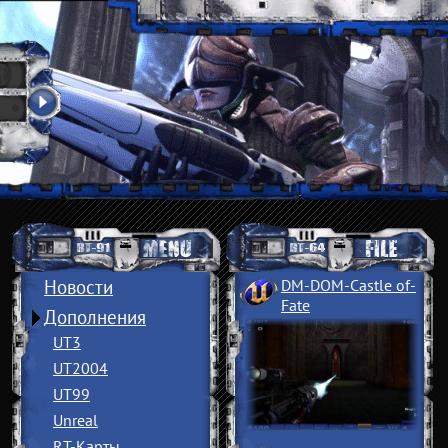
Новости
DM-DOM-Castle of
­
Fate
Дополнения
UT3
UT2004
UT99
Unreal
RT-Карты