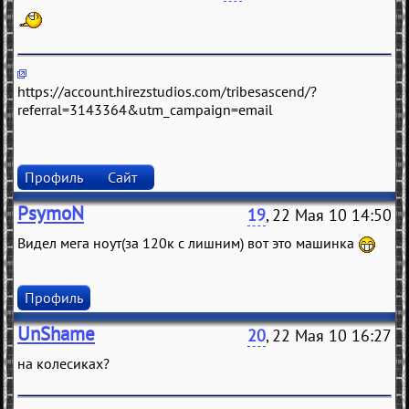
https://account.hirezstudios.com/tribesascend/?
referral=3143364&utm_campaign=email
Профиль
Сайт
PsymoN
19
, 22 Мая 10 14:50
Видел мега ноут(за 120к с лишним) вот это машинка
Профиль
UnShame
20
, 22 Мая 10 16:27
на колесиках?