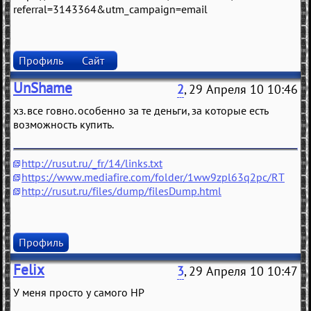
referral=3143364&utm_campaign=email
Профиль
Сайт
UnShame
2
, 29 Апреля 10 10:46
хз. все говно. особенно за те деньги, за которые есть
возможность купить.
http://rusut.ru/_fr/14/links.txt
https://www.mediafire.com/folder/1ww9zpl63q2pc/RT
http://rusut.ru/files/dump/filesDump.html
Профиль
Felix
3
, 29 Апреля 10 10:47
У меня просто у самого HP