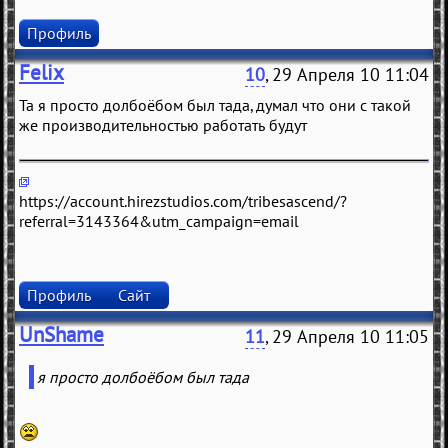
Профиль
Felix
10
, 29 Апреля 10 11:04
Та я просто долбоёбом был тада, думал что они с такой
же производительностью работать будут
https://account.hirezstudios.com/tribesascend/?
referral=3143364&utm_campaign=email
Профиль
Сайт
UnShame
11
, 29 Апреля 10 11:05
я просто долбоёбом был тада