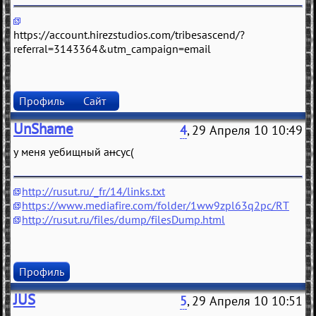
https://account.hirezstudios.com/tribesascend/?
referral=3143364&utm_campaign=email
Профиль
Сайт
UnShame
4
, 29 Апреля 10 10:49
у меня уебищный а
н
сус(
http://rusut.ru/_fr/14/links.txt
https://www.mediafire.com/folder/1ww9zpl63q2pc/RT
http://rusut.ru/files/dump/filesDump.html
Профиль
JUS
5
, 29 Апреля 10 10:51