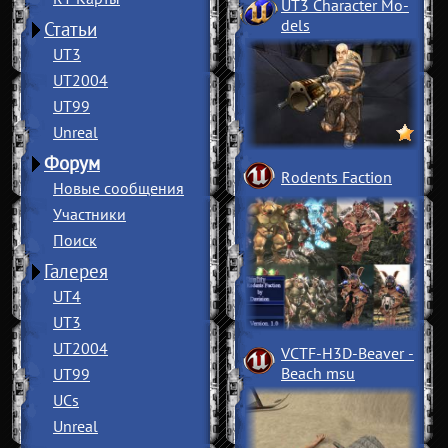
UT3 Character Mo
­
dels
Статьи
UT3
UT2004
UT99
Unreal
Форум
Rodents Faction
Новые сообщения
Участники
Поиск
Галерея
UT4
UT3
UT2004
VCTF-H3D-Beaver
­
Beach msu
UT99
UCs
Unreal