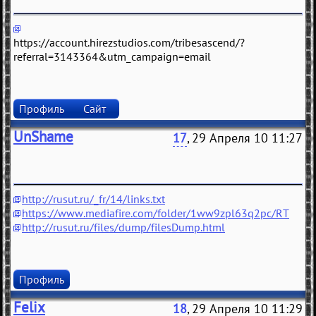
https://account.hirezstudios.com/tribesascend/?
referral=3143364&utm_campaign=email
Профиль
Сайт
UnShame
17
, 29 Апреля 10 11:27
http://rusut.ru/_fr/14/links.txt
https://www.mediafire.com/folder/1ww9zpl63q2pc/RT
http://rusut.ru/files/dump/filesDump.html
Профиль
Felix
18
, 29 Апреля 10 11:29