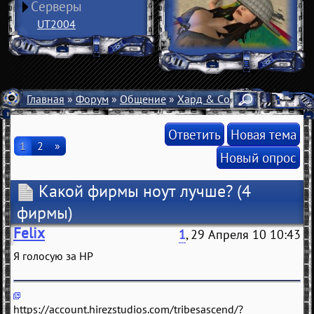
Серверы
UT2004
Главная
»
Форум
»
Общение
»
Хард & Софт
» Какой фирм
Ответить
Новая тема
1
2
»
Новый опрос
Какой фирмы ноут лучше?
(4
фирмы)
Felix
1
, 29 Апреля 10 10:43
Я голосую за HP
https://account.hirezstudios.com/tribesascend/?