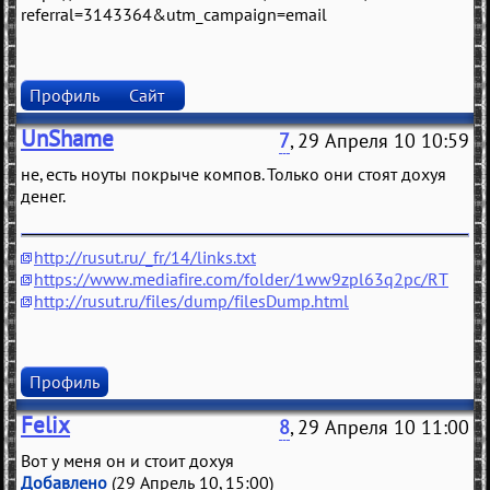
referral=3143364&utm_campaign=email
Профиль
Сайт
UnShame
7
, 29 Апреля 10 10:59
не, есть ноуты покрыче компов. Только они стоят дохуя
денег.
http://rusut.ru/_fr/14/links.txt
https://www.mediafire.com/folder/1ww9zpl63q2pc/RT
http://rusut.ru/files/dump/filesDump.html
Профиль
Felix
8
, 29 Апреля 10 11:00
Вот у меня он и стоит дохуя
Добавлено
(29 Апрель 10, 15:00)