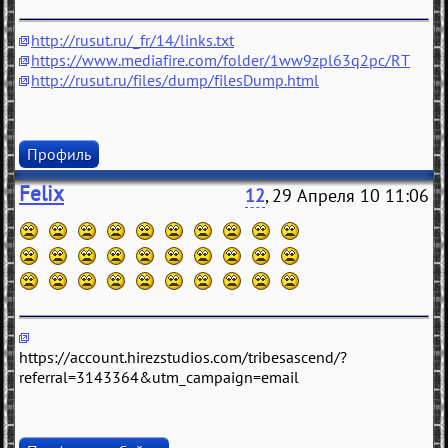
http://rusut.ru/_fr/14/links.txt
https://www.mediafire.com/folder/1ww9zpl63q2pc/RT
http://rusut.ru/files/dump/filesDump.html
Профиль
Felix
12
, 29 Апреля 10 11:06
https://account.hirezstudios.com/tribesascend/?
referral=3143364&utm_campaign=email