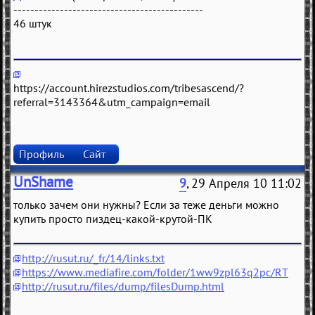
---------------------------------------------
46 штук
https://account.hirezstudios.com/tribesascend/?
referral=3143364&utm_campaign=email
Профиль
Сайт
UnShame
9
, 29 Апреля 10 11:02
только зачем они нужны? Если за теже деньги можно
купить просто пиздец-какой-крутой-ПК
http://rusut.ru/_fr/14/links.txt
https://www.mediafire.com/folder/1ww9zpl63q2pc/RT
http://rusut.ru/files/dump/filesDump.html