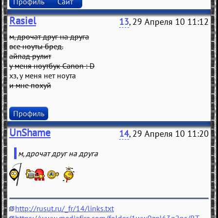
Профиль
Сайт
Rasiel
13
, 29 Апреля 10 11:12
м, дрочат друг на друга
все ноуты бред.
айпад рулит
у меня ноутбук Canon : D
хз, у меня нет ноута
и мне похуй
Профиль
UnShame
14
, 29 Апреля 10 11:20
м, дрочат друг на друга
http://rusut.ru/_fr/14/links.txt