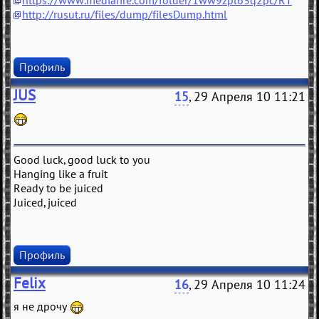
https://www.mediafire.com/folder/1ww9zpl63q2pc/RT
http://rusut.ru/files/dump/filesDump.html
Профиль
JUS
15
, 29 Апреля 10 11:21
Good luck, good luck to you
Hanging like a fruit
Ready to be juiced
Juiced, juiced
Профиль
Felix
16
, 29 Апреля 10 11:24
я не дрочу