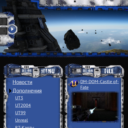
Новости
DM-DOM-Castle of
­
Fate
Дополнения
UT3
UT2004
UT99
Unreal
RT-Карты