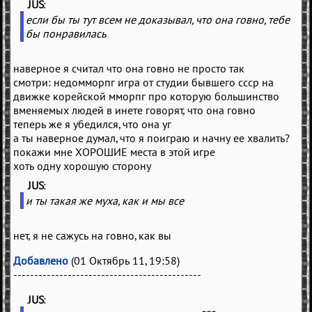
JUS
(
)
если бы ты тут всем не доказывал, что она говно, тебе
бы понравилась
наверное я считал что она говно не просто так
смотри: недомморпг игра от студии бывшего ссср на
движке корейской мморпг про которую большинство
вменяемых людей в инете говорят, что она говно
теперь же я убедился, что она уг
а ты наверное думал, что я поиграю и начну ее хвалить?
покажи мне ХОРОШИЕ места в этой игре
хоть одну хорошую сторону
JUS
(
)
и ты такая же муха, как и мы все
нет, я не сажусь на говно, как вы
Добавлено
(01 Октябрь 11, 19:58)
---------------------------------------------
JUS
(
)