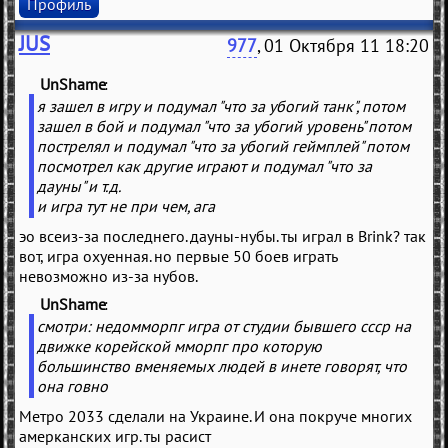
Профиль
JUS
977
, 01 Октября 11 18:20
UnShame
(
)
я зашел в игру и подумал "что за убогий танк", потом
зашел в бой и подумал "что за убогий уровень" потом
пострелял и подумал "что за убогий геймплей" потом
посмотрел как другие играют и подумал "что за
дауны" и т.д.
и игра тут не при чем, ага
эо всеиз-за последнего. дауны-нубы. ты играл в Brink? так
вот, игра охуенная. но первые 50 боев играть
невозможно из-за нубов.
UnShame
(
)
смотри: недомморпг игра от студии бывшего ссср на
движке корейской мморпг про которую
большинство вменяемых людей в инете говорят, что
она говно
Метро 2033 сделали на Украине. И она покруче многих
амерканских игр. ты расист