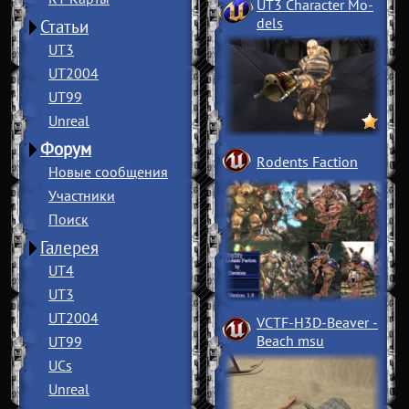
UT3 Character Mo
­
dels
Статьи
UT3
UT2004
UT99
Unreal
Форум
Rodents Faction
Новые сообщения
Участники
Поиск
Галерея
UT4
UT3
UT2004
VCTF-H3D-Beaver
­
Beach msu
UT99
UCs
Unreal