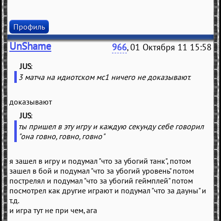
Профиль
UnShame
966
, 01 Октября 11 15:58
JUS
(
)
3 матча на идиотском мс1 ничего не доказывают.
доказывают
JUS
(
)
ты пришел в эту игру и каждую секунду себе говорил
"она говно, говно, говно"
я зашел в игру и подумал "что за убогий танк", потом
зашел в бой и подумал "что за убогий уровень" потом
пострелял и подумал "что за убогий геймплей" потом
посмотрел как другие играют и подумал "что за дауны" и
т.д.
и игра тут не при чем, ага