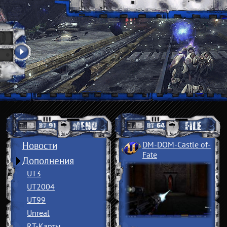
Новости
DM-DOM-Castle of
­
Fate
Дополнения
UT3
UT2004
UT99
Unreal
RT-Карты