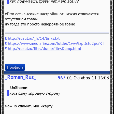
хех, подумаешь, травы нет. и это все???
xD то есть высокие настройки от низких отличаются
отсутствием травы
ну тогда это просто невероятное говно
http://rusut.ru/_fr/14/links.txt
https://www.mediafire.com/folder/1ww9zpl63q2pc/RT
http://rusut.ru/files/dump/filesDump.html
Профиль
_Roman_Rus_
967
, 01 Октября 11 16:03
UnShame
(
)
хоть одну хорошую сторону
можно спамить миникарту