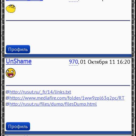
Профиль
UnShame
970
, 01 Октября 11 16:20
http://rusut.ru/_fr/14/links.txt
https://www.mediafire.com/folder/1ww9zpl63q2pc/RT
http://rusut.ru/files/dump/filesDump.html
Профиль