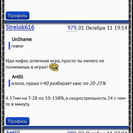
Профиль
Strelok616
979
, 01 Октября 11 19:14
UnShame
(
)
говно
Иди нафиг, отличная игра, просто ты ничего не
понимаешь в играх!
Antill
(
)
ололо, пушка т-40 разбирает квас по 20-25%
А 57мм на Т-28 по 10-15
0
%, а скорострельность 24 с чем-
то в минуту.
Профиль
Antill