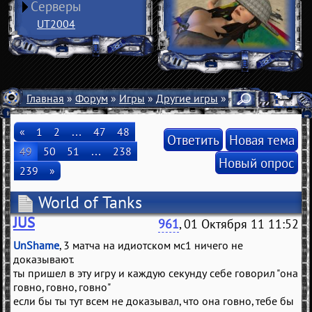
Серверы
UT2004
Главная
»
Форум
»
Игры
»
Другие игры
» World of Tanks
«
1
2
…
47
48
Ответить
Новая тема
49
50
51
…
238
Новый опрос
239
»
World of Tanks
JUS
961
, 01 Октября 11 11:52
UnShame
, 3 матча на идиотском мс1 ничего не
доказывают.
ты пришел в эту игру и каждую секунду себе говорил "она
говно, говно, говно"
если бы ты тут всем не доказывал, что она говно, тебе бы