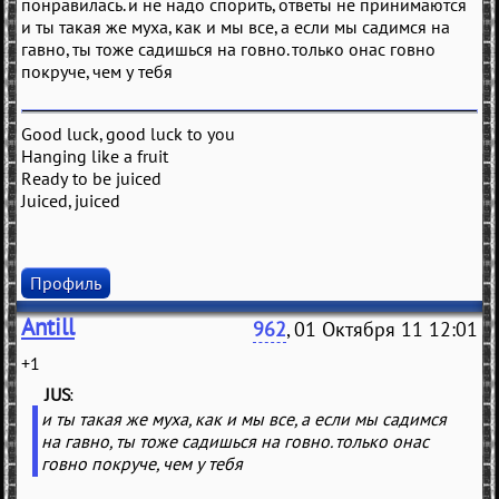
понравилась. и не надо спорить, ответы не принимаются
и ты такая же муха, как и мы все, а если мы садимся на
гавно, ты тоже садишься на говно. только онас говно
покруче, чем у тебя
Good luck, good luck to you
Hanging like a fruit
Ready to be juiced
Juiced, juiced
Профиль
Antill
962
, 01 Октября 11 12:01
+1
JUS
(
)
и ты такая же муха, как и мы все, а если мы садимся
на гавно, ты тоже садишься на говно. только онас
говно покруче, чем у тебя