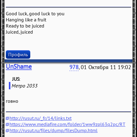
Good luck, good luck to you
Hanging like a fruit
Ready to be juiced
Juiced, juiced
Профиль
UnShame
978
, 01 Октября 11 19:02
JUS
(
)
Метро 2033
говно
http://rusut.ru/_fr/14/links.txt
https://www.mediafire.com/folder/1ww9zpl63q2pc/RT
http://rusut.ru/files/dump/filesDump.html