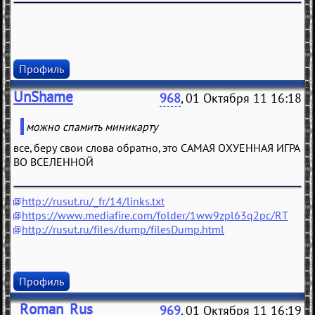
Профиль
UnShame
968
, 01 Октября 11 16:18
можно спамить миникарту
все, беру свои слова обратно, это САМАЯ ОХУЕННАЯ ИГРА
ВО ВСЕЛЕННОЙ
http://rusut.ru/_fr/14/links.txt
https://www.mediafire.com/folder/1ww9zpl63q2pc/RT
http://rusut.ru/files/dump/filesDump.html
Профиль
_Roman_Rus_
969
, 01 Октября 11 16:19