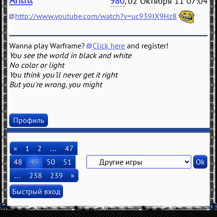
980
, 02 Октября 11 07:04
http://www.youtube.com/watch?v=uc939IX9Hz8
Wanna play Warframe?
Click here
and register!
You see the world in black and white
No color or light
You think you'll never get it right
But you're wrong, you might
Профиль
«
1
2
…
47
48
49
50
51
…
238
239
»