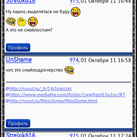
Strelok616
973
, 01 Октября 11 16:48
Ну ладно, выделяться не буду
А это не смайлоспам?
Профиль
UnShame
974
, 01 Октября 11 16:58
нет, это смайлодрочерство
http://rusut.ru/_fr/14/links.txt
https://www.mediafire.com/folder/1ww9zpl63q2pc/RT
http://rusut.ru/files/dump/filesDump.html
Профиль
Strelok616
975
, 01 Октября 11 17:24