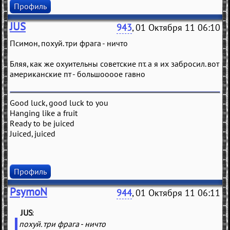
Профиль
JUS
943
, 01 Октября 11 06:10
Псимон, похуй. три фрага - ничто
Бляя, как же охуительны советские пт. а я их забросил. вот
американские пт - большоооое гавно
Good luck, good luck to you
Hanging like a fruit
Ready to be juiced
Juiced, juiced
Профиль
PsymoN
944
, 01 Октября 11 06:11
JUS
(
)
похуй. три фрага - ничто