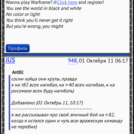
Wanna play Warframe?
Click here
and register!
You see the world in black and white
No color or light
You think you'll never get it right
But you're wrong, you might
Профиль
JUS
948
, 01 Октября 11 06:17
Antill
(
)
сосни хуйца они круты, правда
я на т82 всех нагибал, на т-40 всех ногибаю, и на
росомахе всех буду нагибать)
Добавлено (01 Октябрь 11, 10:17)
---------------------------------------------
я же рассказывал про свой эпичный бой на т-82,
когда я остался один и чуть всю вражескую команду
не перебил)