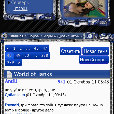
Серверы
UT2004
Главная
»
Форум
»
Игры
»
Другие игры
» World of Tanks
«
1
2
…
46
47
Ответить
Новая тема
48
49
50
…
238
Новый опрос
239
»
World of Tanks
Antill
941
, 01 Октября 11 05:43
пиздуйте из темы, граждане
Добавлено
(01 Октябрь 11, 09:43)
---------------------------------------------
PsymoN
, три фрага это хуйня, тут даже пруфа не нужно.
вот 6 и более - другое дело