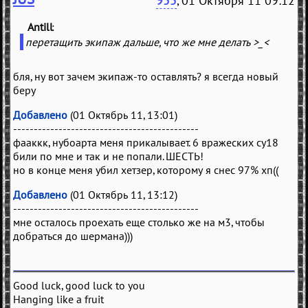
955
, 01 Октября 11 09:12
Antill
(
)
перетащить экипаж дальше, что же мне делать >_<
бля, ну вот зачем экипаж-то оставлять? я всегда новый
беру
Добавлено
(01 Октябрь 11, 13:01)
---------------------------------------------
фааккк, нубоарта меня прикалывает. 6 вражеских су18
били по мне и так и не попали. ШЕСТЬ!
но в конце меня убил хетзер, которому я снес 97% хп((
Добавлено
(01 Октябрь 11, 13:12)
---------------------------------------------
мне осталось проехать еще столько же на м3, чтобы
добраться до шермана)))
Good luck, good luck to you
Hanging like a fruit