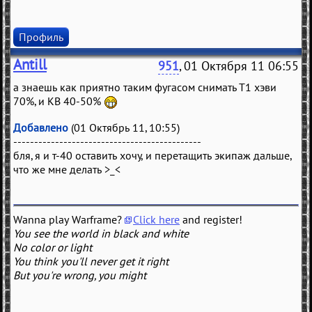
Профиль
Antill
951
, 01 Октября 11 06:55
а знаешь как приятно таким фугасом снимать Т1 хэви
70%, и КВ 40-50%
Добавлено
(01 Октябрь 11, 10:55)
---------------------------------------------
бля, я и т-40 оставить хочу, и перетащить экипаж дальше,
что же мне делать >_<
Wanna play Warframe?
Click here
and register!
You see the world in black and white
No color or light
You think you'll never get it right
But you're wrong, you might