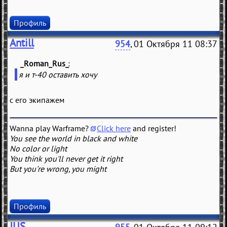
Профиль
Antill
954
, 01 Октября 11 08:37
_Roman_Rus_
(
)
я и т-40 оставить хочу
с его экипажем
Wanna play Warframe?
Click here
and register!
You see the world in black and white
No color or light
You think you'll never get it right
But you're wrong, you might
Профиль
JUS