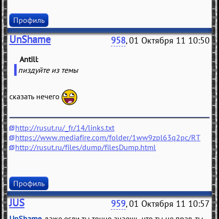
Профиль
UnShame
958
, 01 Октября 11 10:50
Antill
(
)
пиздуйте из темы
сказать нечего
http://rusut.ru/_fr/14/links.txt
https://www.mediafire.com/folder/1ww9zpl63q2pc/RT
http://rusut.ru/files/dump/filesDump.html
Профиль
JUS
959
, 01 Октября 11 10:57
UnShame
, даже если ты точно знаешь, что ты не прав, ты