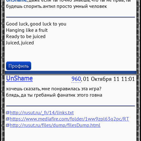
будешь спорить. антил просто умный человек
Good luck, good luck to you
Hanging like a fruit
Ready to be juiced
Juiced, juiced
Профиль
UnShame
960
, 01 Октября 11 11:01
хочешь сказать, мне понравилась эта игра?
блядь, да ты гребаный фанатик этого говна
http://rusut.ru/_fr/14/links.txt
https://www.mediafire.com/folder/1ww9zpl63q2pc/RT
http://rusut.ru/files/dump/filesDump.html