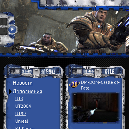
Новости
DM-DOM-Castle of
­
Fate
Дополнения
UT3
UT2004
UT99
Unreal
RT-Карты