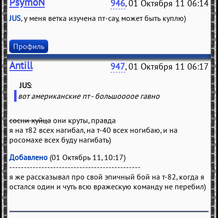
PsymoN
946
, 01 Октября 11 06:14
JUS
, у меня ветка изучена пт-сау, может быть куплю)
Профиль
Antill
947
, 01 Октября 11 06:17
JUS
(
)
вот американские пт - большоооое гавно
сосни хуйца
они круты, правда
я на т82 всех нагибал, на т-40 всех ногибаю, и на
росомахе всех буду нагибать)
Добавлено
(01 Октябрь 11, 10:17)
---------------------------------------------
я же рассказывал про свой эпичный бой на т-82, когда я
остался один и чуть всю вражескую команду не перебил)