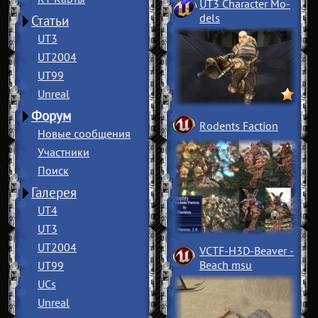
UT3 Character Mo
­
dels
Статьи
UT3
UT2004
UT99
Unreal
Форум
Rodents Faction
Новые сообщения
Участники
Поиск
Галерея
UT4
UT3
UT2004
VCTF-H3D-Beaver
­
Beach msu
UT99
UCs
Unreal