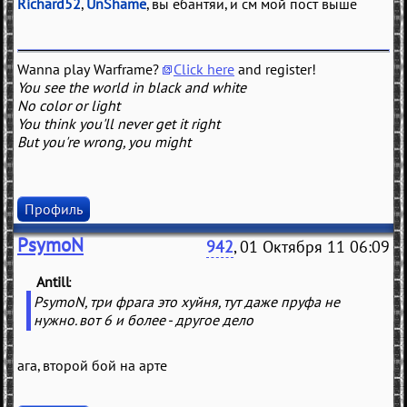
Richard52
,
UnShame
, вы ебантяи, и см мой пост выше
Wanna play Warframe?
Click here
and register!
You see the world in black and white
No color or light
You think you'll never get it right
But you're wrong, you might
Профиль
PsymoN
942
, 01 Октября 11 06:09
Antill
(
)
PsymoN, три фрага это хуйня, тут даже пруфа не
нужно. вот 6 и более - другое дело
ага, второй бой на арте