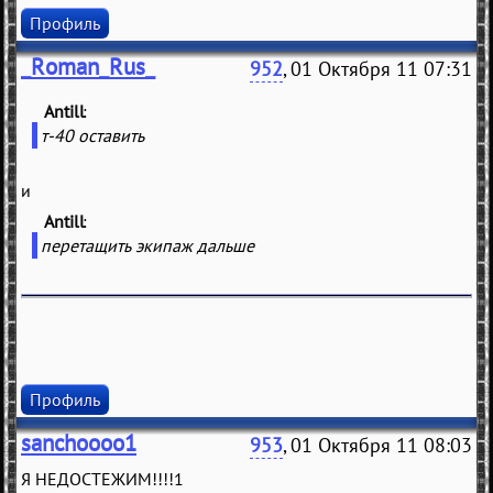
Профиль
_Roman_Rus_
952
, 01 Октября 11 07:31
Antill
(
)
т-40 оставить
и
Antill
(
)
перетащить экипаж дальше
Профиль
sanchoooo1
953
, 01 Октября 11 08:03
Я НЕДОСТЕЖИМ!!!!1