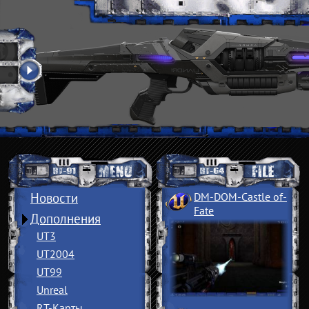
Новости
DM-DOM-Castle of
­
Fate
Дополнения
UT3
UT2004
UT99
Unreal
RT-Карты