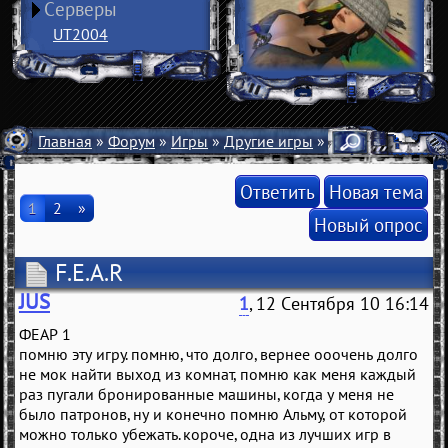
Серверы
UT2004
Главная
»
Форум
»
Игры
»
Другие игры
» F.E.A.R
Ответить
Новая тема
1
2
»
Новый опрос
F.E.A.R
JUS
1
, 12 Сентября 10 16:14
ФЕАР 1
помню эту игру. помню, что долго, вернее ооочень долго
не мок найти выход из комнат, помню как меня каждый
раз пугали бронированные машины, когда у меня не
было патронов, ну и конечно помню Альму, от которой
можно только убежать. короче, одна из лучших игр в