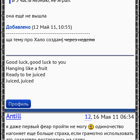
В 3 часть незнаю, не играл.
она ещё не вышла
Добавлено
(12 Май 11, 10:55)
---------------------------------------------
ща тему про Хало создам)
через неделю
Good luck, good luck to you
Hanging like a fruit
Ready to be juiced
Juiced, juiced
Профиль
Antill
12
, 16 Мая 11 06:34
я даже первый феар пройти не могу
одиночество
нагоняет еще больше страха, если грамотно использовать
это. создатели постарались на славу