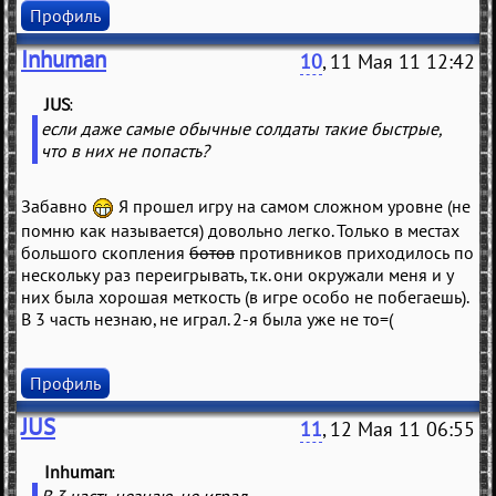
Профиль
Inhuman
10
, 11 Мая 11 12:42
JUS
(
)
если даже самые обычные солдаты такие быстрые,
что в них не попасть?
Забавно
Я прошел игру на самом сложном уровне (не
помню как называется) довольно легко. Только в местах
большого скопления
ботов
противников приходилось по
нескольку раз переигрывать, т.к. они окружали меня и у
них была хорошая меткость (в игре особо не побегаешь).
В 3 часть незнаю, не играл. 2-я была уже не то=(
Профиль
JUS
11
, 12 Мая 11 06:55
Inhuman
(
)