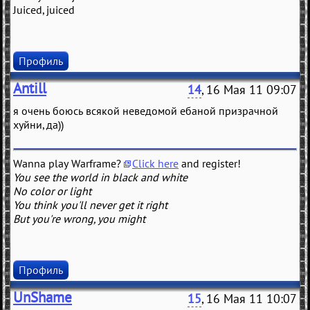
Juiced, juiced
Профиль
Antill
14
, 16 Мая 11 09:07
я очень боюсь всякой неведомой ебаной призрачной
хуйни, да))
Wanna play Warframe?
Click here
and register!
You see the world in black and white
No color or light
You think you'll never get it right
But you're wrong, you might
Профиль
UnShame
15
, 16 Мая 11 10:07