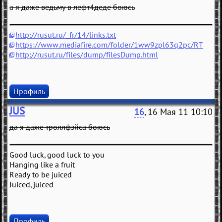
а я даже ведьму в лефт4деде боюсь
http://rusut.ru/_fr/14/links.txt
https://www.mediafire.com/folder/1ww9zpl63q2pc/RT
http://rusut.ru/files/dump/filesDump.html
Профиль
JUS
16
, 16 Мая 11 10:10
да я даже троллфэйса боюсь
Good luck, good luck to you
Hanging like a fruit
Ready to be juiced
Juiced, juiced
Профиль