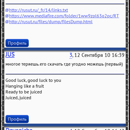
http://rusut.ru/_fr/14/links.txt
https://www.mediafire.com/folder/1ww9zpl63q2pc/RT
http://rusut.ru/files/dump/filesDump.html
Профиль
JUS
3
, 12 Сентября 10 16:39
многое теряешь. его скачать где угодно можешь (первый)
Good luck, good luck to you
Hanging like a fruit
Ready to be juiced
Juiced, juiced
Профиль