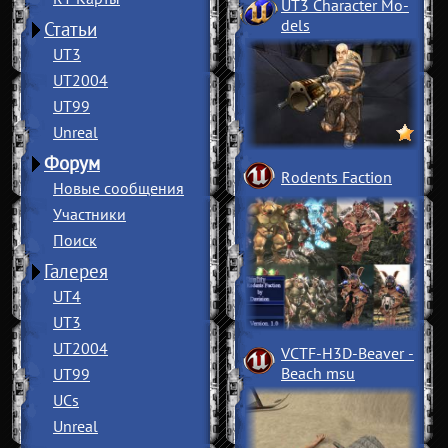
UT3 Character Mo
­
dels
Статьи
UT3
UT2004
UT99
Unreal
Форум
Rodents Faction
Новые сообщения
Участники
Поиск
Галерея
UT4
UT3
UT2004
VCTF-H3D-Beaver
­
Beach msu
UT99
UCs
Unreal