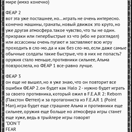
мире (имхо конечно)
ФЕАР 2
вот эта уже посташнее, но... играть не очень интересно.
конечно машины, гранаты, новый движок это круто, но
уже другая атмосфера. такое чувство, что ты не один.
призраки или гипербыстрые хз что (ибо не разглядел)
или ассассины очень пугают и заставляют всю игру
проходить в сло-мо. да и как без сло-мо, если даже самые
обычные солдаты такие быстрые, что в них не попасть?
оружия стало меньше, противники сильнее, Альма
повзрослела, но ФЕАР 1 все-равно лучше.
ФЕАР 3
он еще не вышел, но я уже знаю, что он повторит все
ошибки ФЕАР 2. он будет как Halo 2 - нужно будет играть
за своего противника, который ожил в F.E.A.R 2: Reborn
(Пакстон Феттел) и за протагониста из F.E.A.R 1 (Point
Man). игра будет еще страшнее Альма и противники еще
сильнее, оружия еще больше но атмосфера игры станет
еще хуже, ведь в трыйлере игры говорят
"DON`T
FEAR