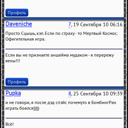
Профиль
Daveniche
7
, 19 Сентября 10 06:16
Просто Сцышь, кэп. Если по страху - то Мертвый Космос.
Офигительная игра.
Если вы не признаете аншейма мудаком - я перережу
вены!!!
Профиль
Pupka
8
, 25 Сентября 10 09:39
и не говори, я после дэд спэйс почемуто в БомбингРан
играть боялся)))))
Всё!