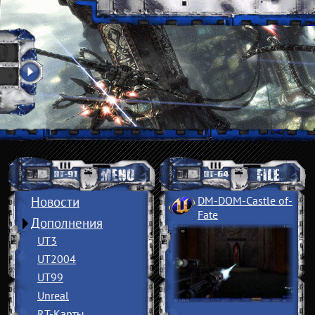
Новости
DM-DOM-Castle of
­
Fate
Дополнения
UT3
UT2004
UT99
Unreal
RT-Карты