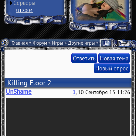
Серверы
UT2004
Главная
»
Форум
»
Игры
»
Другие игры
» Killing Floor 2
Ответить
Новая тема
Новый опрос
Killing Floor 2
UnShame
1
, 10 Сентября 15 11:26