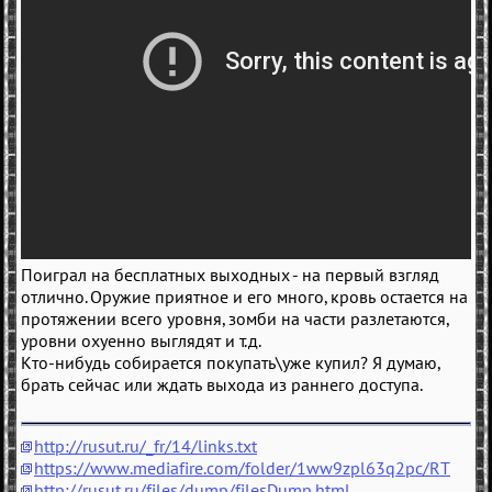
Поиграл на бесплатных выходных - на первый взгляд
отлично. Оружие приятное и его много, кровь остается на
протяжении всего уровня, зомби на части разлетаются,
уровни охуенно выглядят и т.д.
Кто-нибудь собирается покупать\уже купил? Я думаю,
брать сейчас или ждать выхода из раннего доступа.
http://rusut.ru/_fr/14/links.txt
https://www.mediafire.com/folder/1ww9zpl63q2pc/RT
http://rusut.ru/files/dump/filesDump.html