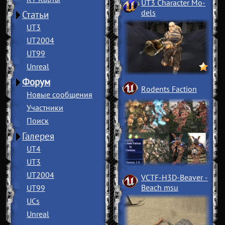
UT3 Character Mo
­
dels
Статьи
UT3
UT2004
UT99
Unreal
Форум
Rodents Faction
Новые сообщения
Участники
Поиск
Галерея
UT4
UT3
UT2004
VCTF-H3D-Beaver
­
Beach msu
UT99
UCs
Unreal