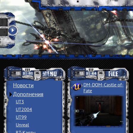
Новости
DM-DOM-Castle of
­
Fate
Дополнения
UT3
UT2004
UT99
Unreal
RT-Карты