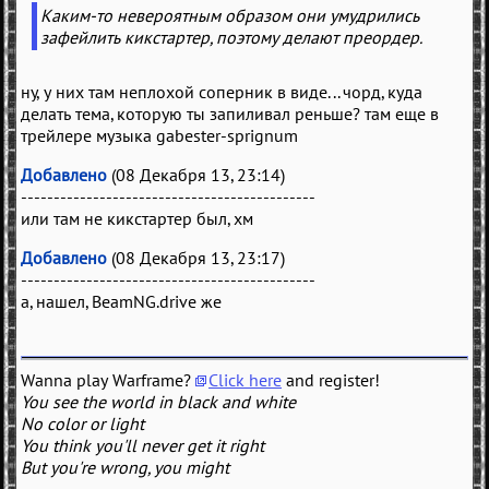
Каким-то невероятным образом они умудрились
зафейлить кикстартер, поэтому делают преордер.
ну, у них там неплохой соперник в виде... чорд, куда
делать тема, которую ты запиливал реньше? там еще в
трейлере музыка gabester-sprignum
Добавлено
(08 Декабря 13, 23:14)
---------------------------------------------
или там не кикстартер был, хм
Добавлено
(08 Декабря 13, 23:17)
---------------------------------------------
а, нашел, BeamNG.drive же
Wanna play Warframe?
Click here
and register!
You see the world in black and white
No color or light
You think you'll never get it right
But you're wrong, you might