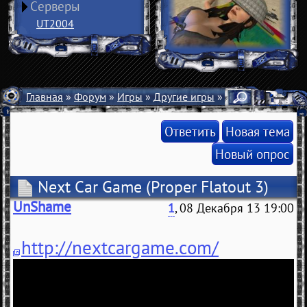
Серверы
UT2004
Главная
»
Форум
»
Игры
»
Другие игры
» Next Car Game
Ответить
Новая тема
Новый опрос
Next Car Game
(Proper Flatout 3)
UnShame
1
, 08 Декабря 13 19:00
http://nextcargame.com/