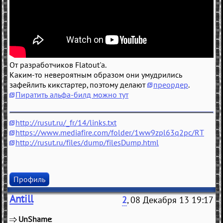
От разработчиков Flatout'a.
Каким-то невероятным образом они умудрились
зафейлить кикстартер, поэтому делают
преордер
.
Пиратить альфа-билд можно тут
http://rusut.ru/_fr/14/links.txt
https://www.mediafire.com/folder/1ww9zpl63q2pc/RT
http://rusut.ru/files/dump/filesDump.html
Профиль
Antill
2
, 08 Декабря 13 19:17
UnShame
(
)