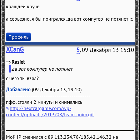
крашдей круче
а серьезно, я бы поигрался, да вот компутер не потянет :с
Профиль
XCanG
5
, 09 Декабря 13 15:10
Rasiel
(
)
да вот компутер не потянет
с чего ты взял?
Добавлено
(09 Декабря 13, 19:10)
---------------------------------------------
пфф, стояли 2 минуты и снимались
http://nextcargame.com/wp-
content/uploads/2013/08/team-anim.gif
Мой IP сменился с 89.113.234.78/185.42.146.32 на