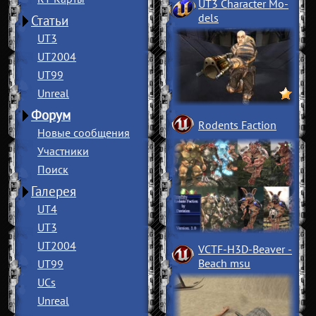
UT3 Character Mo
­
dels
Статьи
UT3
UT2004
UT99
Unreal
Форум
Rodents Faction
Новые сообщения
Участники
Поиск
Галерея
UT4
UT3
UT2004
VCTF-H3D-Beaver
­
Beach msu
UT99
UCs
Unreal