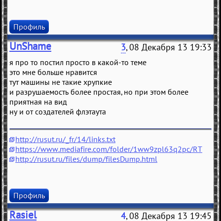
Профиль
UnShame
3
, 08 Декабря 13 19:33
я про то постил просто в какой-то теме
это мне больше нравится
тут машины не такие хрупкие
и разрушаемость более простая, но при этом более
приятная на вид
ну и от создателей флэтаута
http://rusut.ru/_fr/14/links.txt
https://www.mediafire.com/folder/1ww9zpl63q2pc/RT
http://rusut.ru/files/dump/filesDump.html
Профиль
Rasiel
4
, 08 Декабря 13 19:45