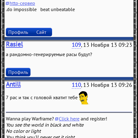
http-сервер
.do impossible beat unbeatable
Профиль
Сайт
Rasiel
109
, 13 Ноября 13 09:23
а рандомно-генерируемые расы будут?
Профиль
Antill
110
, 13 Ноября 13 09:26
7 рас и так с головой хватит тебе
Wanna play Warframe?
Click here
and register!
You see the world in black and white
No color or light
You think you'll never get it right