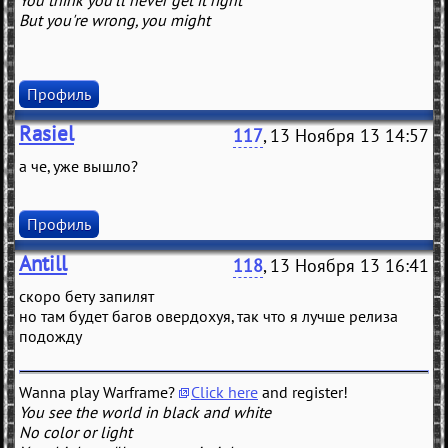
You think you'll never get it right
But you're wrong, you might
Профиль
Rasiel
117
, 13 Ноября 13 14:57
а че, уже вышло?
Профиль
Antill
118
, 13 Ноября 13 16:41
скоро бету запилят
но там будет багов овердохуя, так что я лучше релиза
подожду
Wanna play Warframe?
Click here
and register!
You see the world in black and white
No color or light