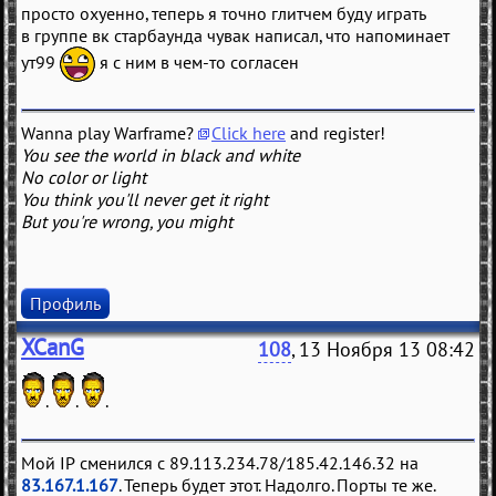
просто охуенно, теперь я точно глитчем буду играть
в группе вк старбаунда чувак написал, что напоминает
ут99
я с ним в чем-то согласен
Wanna play Warframe?
Click here
and register!
You see the world in black and white
No color or light
You think you'll never get it right
But you're wrong, you might
Профиль
XCanG
108
, 13 Ноября 13 08:42
.
.
.
Мой IP сменился с 89.113.234.78/185.42.146.32 на
83.167.1.167
. Теперь будет этот. Надолго. Порты те же.