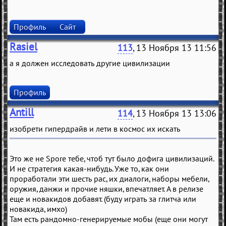
Профиль
Сайт
Rasiel
113
, 13 Ноября 13 11:56
а я должен исследовать другие цивилизации
Профиль
Antill
114
, 13 Ноября 13 13:06
изобрети гипердрайв и лети в космос их искать
Это же не Spore тебе, чтоб тут было дофига цивилизаций.
И не стратегия какая-нибудь. Уже то, как они
проработали эти шесть рас, их диалоги, наборы мебели,
оружия, данжи и прочие няшки, впечатляет. А в релизе
еще и новакидов добавят. (буду играть за глитча или
новакида, имхо)
Там есть рандомно-генерируемые мобы (еще они могут