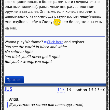
эволюционировать в более развитые, и следовательно
опасные подвиды), рандомные нпс рас, рандомное
оружие и так далее. Опять же, если хочешь встретить
цивилизацию каких-нибудь разумных, гхм, чешуйчатых
многохуйцов - тебе в Спору
тем более, что она есть
на мак.
Wanna play Warframe?
Click here
and register!
You see the world in black and white
No color or light
You think you'll never get it right
But you're wrong, you might
Профиль
JUS
115
, 13 Ноября 13 13:46
Antill
(
)
(буду играть за глитча или новакида, имхо)