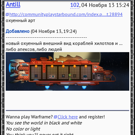
Antill
102
, 04 Ноября 13 15:24
http://community.playstarbound.com/index.p....t.28894
охуенный арт
Добавлено
(04 Ноября 13, 19:24)
---------------------------------------------
новый охуенный внешний вид кораблей хилотлов и ...
либо апексов, либо людей
Wanna play Warframe?
Click here
and register!
You see the world in black and white
No color or light
You think you'll never get it right