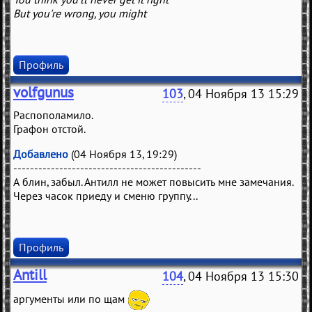
But you're wrong, you might
Профиль
volfgunus
103
, 04 Ноября 13 15:29
Распополамило.
Графон отстой.
Добавлено
(04 Ноября 13, 19:29)
---------------------------------------------
А блин, забыл. Антилл не может повысить мне замечания.
Через часок приеду и сменю группу...
Профиль
Antill
104
, 04 Ноября 13 15:30
аргументы или по щам