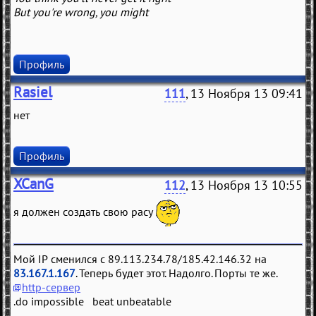
But you're wrong, you might
Профиль
Rasiel
111
, 13 Ноября 13 09:41
нет
Профиль
XCanG
112
, 13 Ноября 13 10:55
я должен создать свою расу
Мой IP сменился с 89.113.234.78/185.42.146.32 на
83.167.1.167
. Теперь будет этот. Надолго. Порты те же.
http-сервер
.do impossible beat unbeatable