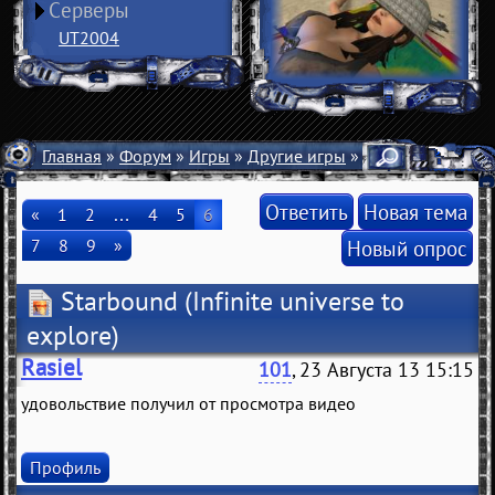
Серверы
UT2004
Главная
»
Форум
»
Игры
»
Другие игры
» Starbound
Ответить
Новая тема
«
1
2
…
4
5
6
7
8
9
»
Новый опрос
Starbound
(Infinite universe to
explore)
Rasiel
101
, 23 Августа 13 15:15
удовольствие получил от просмотра видео
Профиль