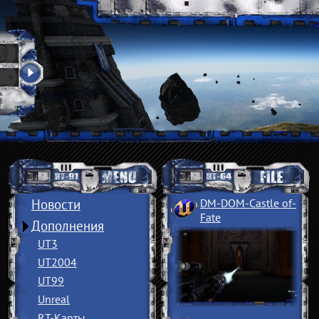
Новости
DM-DOM-Castle of
­
Fate
Дополнения
UT3
UT2004
UT99
Unreal
RT-Карты