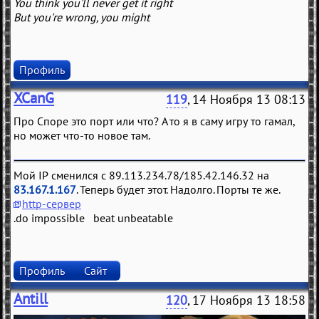
You think you'll never get it right
But you're wrong, you might
Профиль
XCanG
119
, 14 Ноября 13 08:13
Про Споре это порт или что? А то я в саму игру то гамал,
но может что-то новое там.
Мой IP сменился с 89.113.234.78/185.42.146.32 на
83.167.1.167
. Теперь будет этот. Надолго. Порты те же.
http-сервер
.do impossible beat unbeatable
Профиль
Сайт
Antill
120
, 17 Ноября 13 18:58