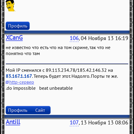
Профиль
XCanG
106
, 04 Ноября 13 16:19
не известно что есть что на том скрине, так что не
понятно что там
Мой IP сменился с 89.113.234.78/185.42.146.32 на
83.167.1.167
. Теперь будет этот. Надолго. Порты те же.
http-сервер
.do impossible beat unbeatable
Профиль
Сайт
Antill
107
, 13 Ноября 13 08:06