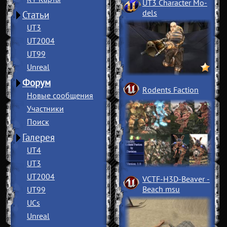
UT3 Character Mo
­
dels
Статьи
UT3
UT2004
UT99
Unreal
Форум
Rodents Faction
Новые сообщения
Участники
Поиск
Галерея
UT4
UT3
UT2004
VCTF-H3D-Beaver
­
Beach msu
UT99
UCs
Unreal