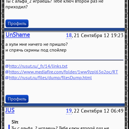
Ты с альфа_2 играешь? Тебе ключ второй раз не
приходил?
Профиль
UnShame
18
, 21 Сентября 12 19:23
а хули мне ничего не пришло?
и спрячь скрины под спойлер
http://rusut.ru/_fr/14/links.txt
https://www.mediafire.com/folder/1ww9zpl63q2pc/RT
http://rusut.ru/files/dump/filesDump.html
Профиль
JUS
19
, 22 Сентября 12 06:49
Sin
(
)
Ты с альфа_2 играешь? Тебе ключ второй раз не