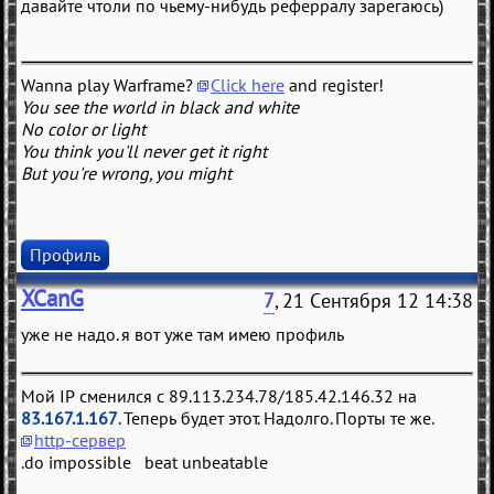
давайте чтоли по чьему-нибудь реферралу зарегаюсь)
Wanna play Warframe?
Click here
and register!
You see the world in black and white
No color or light
You think you'll never get it right
But you're wrong, you might
Профиль
XCanG
7
, 21 Сентября 12 14:38
уже не надо. я вот уже там имею профиль
Мой IP сменился с 89.113.234.78/185.42.146.32 на
83.167.1.167
. Теперь будет этот. Надолго. Порты те же.
http-сервер
.do impossible beat unbeatable