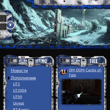
Новости
DM-DOM-Castle of
­
Fate
Дополнения
UT3
UT2004
UT99
Unreal
RT-Карты