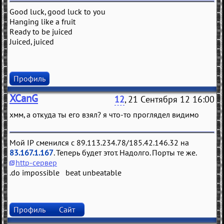
Good luck, good luck to you
Hanging like a fruit
Ready to be juiced
Juiced, juiced
Профиль
XCanG
12
, 21 Сентября 12 16:00
хмм, а откуда ты его взял? я что-то проглядел видимо
Мой IP сменился с 89.113.234.78/185.42.146.32 на
83.167.1.167
. Теперь будет этот. Надолго. Порты те же.
http-сервер
.do impossible beat unbeatable
Профиль
Сайт