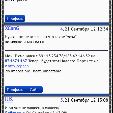
Профиль
XCanG
4
, 21 Сентября 12 12:34
Ну... кстати не все знают что такое "меха"
но можно и так сказать
Мой IP сменился с 89.113.234.78/185.42.146.32 на
83.167.1.167
. Теперь будет этот. Надолго. Порты те же.
http-сервер
.do impossible beat unbeatable
Профиль
Сайт
JUS
5
, 21 Сентября 12 13:08
И он уже не хащкен, а хашкен(
Добавлено
(21 Сентября 12, 17:08)