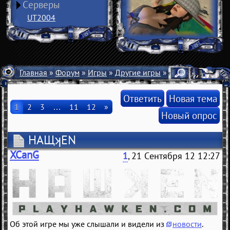
Серверы
UT2004
Главная
»
Форум
»
Игры
»
Другие игры
» HAЩʞEN
Ответить
Новая тема
1
2
3
…
11
12
»
Новый опрос
HAЩʞEN
XCanG
1
, 21 Сентября 12 12:27
Об этой игре мы уже слышали и видели из
новости
.