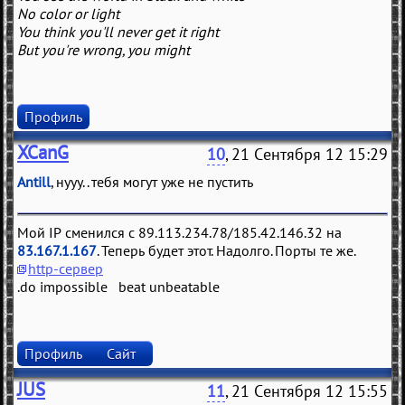
No color or light
You think you'll never get it right
But you're wrong, you might
Профиль
XCanG
10
, 21 Сентября 12 15:29
Antill
, нууу.. тебя могут уже не пустить
Мой IP сменился с 89.113.234.78/185.42.146.32 на
83.167.1.167
. Теперь будет этот. Надолго. Порты те же.
http-сервер
.do impossible beat unbeatable
Профиль
Сайт
JUS
11
, 21 Сентября 12 15:55