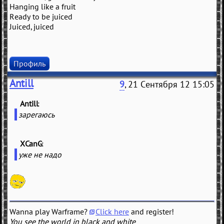
Hanging like a fruit
Ready to be juiced
Juiced, juiced
Профиль
Antill
9
, 21 Сентября 12 15:05
Antill
(
)
зарегаюсь
XCanG
(
)
уже не надо
Wanna play Warframe?
Click here
and register!
You see the world in black and white