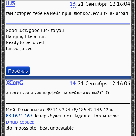
JUS
13
, 21 Сентября 12 16:04
там лоторея. тебе на мейл пришлют код, если ты выиграл
Good luck, good luck to you
Hanging like a fruit
Ready to be juiced
Juiced, juiced
Профиль
XCanG
14
, 21 Сентября 12 16:06
а. поготь. она как варфейс на мейле что-ли? О_О
Мой IP сменился с 89.113.234.78/185.42.146.32 на
83.167.1.167
. Теперь будет этот. Надолго. Порты те же.
http-сервер
.do impossible beat unbeatable