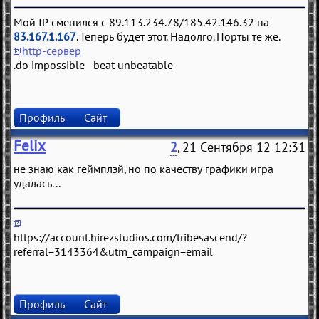
Мой IP сменился с 89.113.234.78/185.42.146.32 на
83.167.1.167
. Теперь будет этот. Надолго. Порты те же.
http-сервер
.do impossible beat unbeatable
Профиль
Сайт
Felix
2
, 21 Сентября 12 12:31
не знаю как геймплэй, но по качеству графики игра
удалась...
https://account.hirezstudios.com/tribesascend/?
referral=3143364&utm_campaign=email
Профиль
Сайт