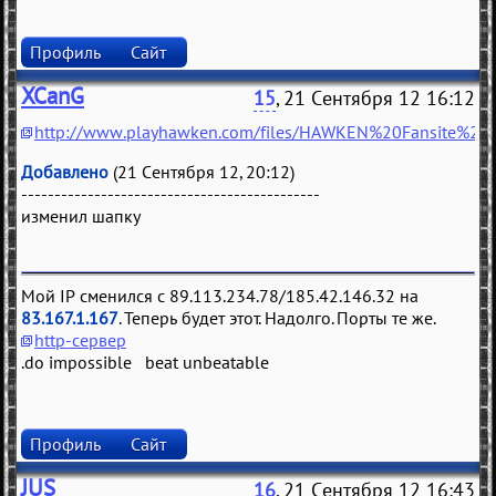
Профиль
Сайт
XCanG
15
, 21 Сентября 12 16:12
http://www.playhawken.com/files/HAWKEN%20Fansite%20Ki
Добавлено
(21 Сентября 12, 20:12)
---------------------------------------------
изменил шапку
Мой IP сменился с 89.113.234.78/185.42.146.32 на
83.167.1.167
. Теперь будет этот. Надолго. Порты те же.
http-сервер
.do impossible beat unbeatable
Профиль
Сайт
JUS
16
, 21 Сентября 12 16:43