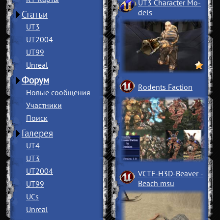
UT3 Character Mo
­
dels
Статьи
UT3
UT2004
UT99
Unreal
Форум
Rodents Faction
Новые сообщения
Участники
Поиск
Галерея
UT4
UT3
UT2004
VCTF-H3D-Beaver
­
Beach msu
UT99
UCs
Unreal