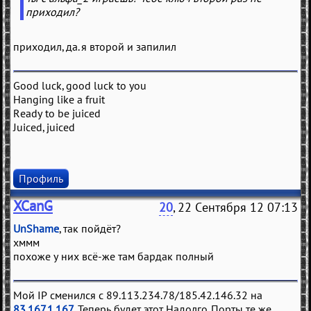
приходил?
приходил, да. я второй и запилил
Good luck, good luck to you
Hanging like a fruit
Ready to be juiced
Juiced, juiced
Профиль
XCanG
20
, 22 Сентября 12 07:13
UnShame
, так пойдёт?
хммм
похоже у них всё-же там бардак полный
Мой IP сменился с 89.113.234.78/185.42.146.32 на
83.167.1.167
. Теперь будет этот. Надолго. Порты те же.