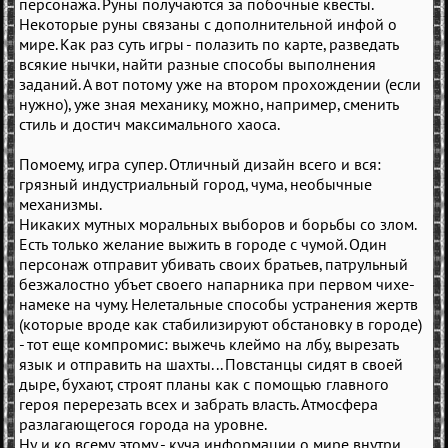
персонажа. Руны получаются за побочные квесты.
Некоторые руны связаны с дополнительной инфой о
мире. Как раз суть игры - полазить по карте, разведать
всякие нычки, найти разные способы выполнения
заданий. А вот потому уже на втором прохождении (если
нужно), уже зная механику, можно, например, сменить
стиль и достич максимального хаоса.
Помоему, игра супер. Отличный дизайн всего и вся:
грязный индустриальный город, чума, необычные
механизмы.
Никаких мутных моральных выборов и борьбы со злом.
Есть только желание выжить в городе с чумой. Один
персонаж отправит убивать своих братьев, патрульный
безжалостно убъет своего напарника при первом чихе-
намеке на чуму. Нелетальные способы устранения жертв
(которые вроде как стабилизируют обстановку в городе)
- тот еще компромис: выжечь клеймо на лбу, вырезать
язык и отправить на шахты... Повстанцы сидят в своей
дыре, бухают, строят планы как с помощью главного
героя перерезать всех и забрать власть. Атмосфера
разлагающегося города на уровне.
Ну и ко всему этому - куча информации о мире внутри