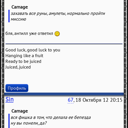
Carnage
(
)
захавать все руны, амулеты, нормально пройти
миссию
бля, антилл уже ответил
Good luck, good luck to you
Hanging like a fruit
Ready to be juiced
Juiced, juiced
Профиль
Sin
67
, 18 Октября 12 20:15
Carnage
(
)
вся фишка в том, что делала ее бепезда
ну вы понели, да?