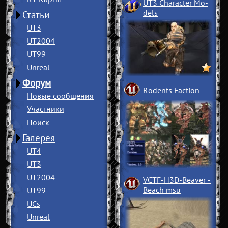
UT3 Character Mo
­
dels
Статьи
UT3
UT2004
UT99
Unreal
Форум
Rodents Faction
Новые сообщения
Участники
Поиск
Галерея
UT4
UT3
UT2004
VCTF-H3D-Beaver
­
Beach msu
UT99
UCs
Unreal