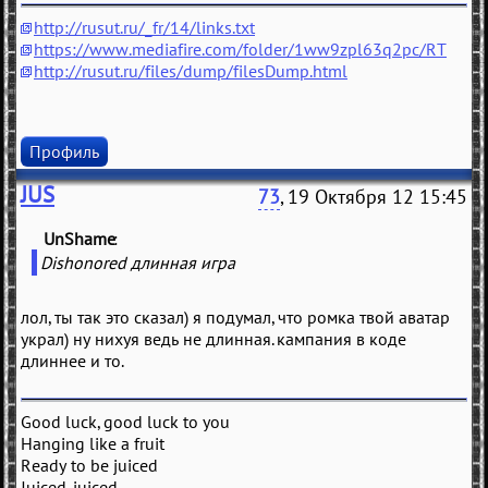
http://rusut.ru/_fr/14/links.txt
https://www.mediafire.com/folder/1ww9zpl63q2pc/RT
http://rusut.ru/files/dump/filesDump.html
Профиль
JUS
73
, 19 Октября 12 15:45
UnShame
(
)
Dishonored длинная игра
лол, ты так это сказал) я подумал, что ромка твой аватар
украл) ну нихуя ведь не длинная. кампания в коде
длиннее и то.
Good luck, good luck to you
Hanging like a fruit
Ready to be juiced
Juiced, juiced