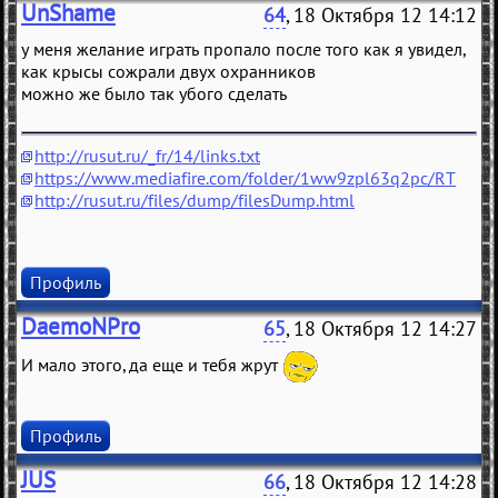
UnShame
64
, 18 Октября 12 14:12
у меня желание играть пропало после того как я увидел,
как крысы сожрали двух охранников
можно же было так убого сделать
http://rusut.ru/_fr/14/links.txt
https://www.mediafire.com/folder/1ww9zpl63q2pc/RT
http://rusut.ru/files/dump/filesDump.html
Профиль
DaemoNPro
65
, 18 Октября 12 14:27
И мало этого, да еще и тебя жрут
Профиль
JUS
66
, 18 Октября 12 14:28