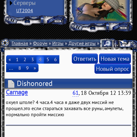
Серверы
UT2004
Главная
»
Форум
»
Игры
»
Другие игры
» Dishonored
Ответить
Новая тема
«
1
2
3
4
5
6
…
8
9
»
Новый опрос
Dishonored
Carnage
61
, 18 Октября 12 13:39
охуел штоле? 4 часа.4 часа я даже двух миссий не
прошел.это если стараться захавать все руны, амулеты,
нормально пройти миссию