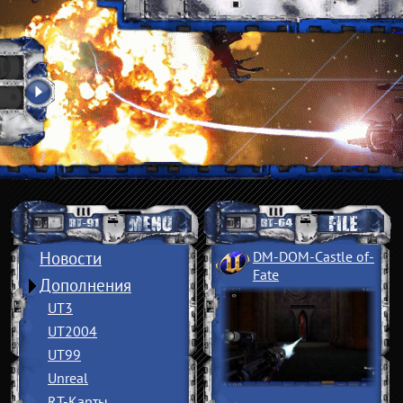
Новости
DM-DOM-Castle of
­
Fate
Дополнения
UT3
UT2004
UT99
Unreal
RT-Карты