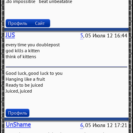
.do impossible beat unbeatable
Профиль
Сайт
JUS
5
, 05 Июля 12 16:44
every time you doublepost
god kills a kitten
think of kittens
Good luck, good luck to you
Hanging like a fruit
Ready to be juiced
Juiced, juiced
Профиль
UnShame
6
, 05 Июля 12 17:21