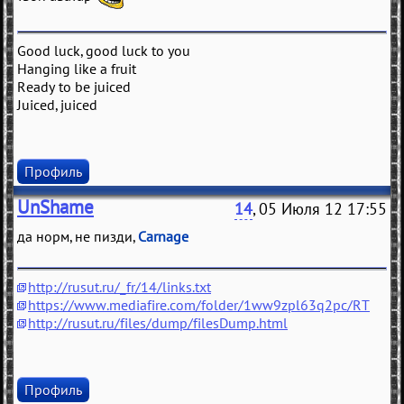
Good luck, good luck to you
Hanging like a fruit
Ready to be juiced
Juiced, juiced
Профиль
UnShame
14
, 05 Июля 12 17:55
да норм, не пизди,
Carnage
http://rusut.ru/_fr/14/links.txt
https://www.mediafire.com/folder/1ww9zpl63q2pc/RT
http://rusut.ru/files/dump/filesDump.html
Профиль