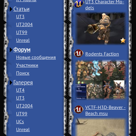
UT3 Character Mo
­
dels
Статьи
UT3
UT2004
UT99
Unreal
Форум
Rodents Faction
Новые сообщения
Участники
Поиск
Галерея
UT4
UT3
UT2004
VCTF-H3D-Beaver
­
Beach msu
UT99
UCs
Unreal