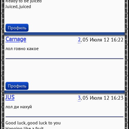
Ready to be juiced
Juiced, juiced
Профиль
Carnage
2
, 05 Июля 12 16:22
лол говно какое
Профиль
JUS
3
, 05 Июля 12 16:23
лол ди нахуй
Good luck, good luck to you
Hanging like a fruit