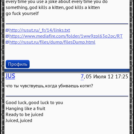
every time you use a joke about every time you do
something, god kills a kitten, god kills a kitten
go fuck yourself
http://rusut.ru/_fr/14/links.txt
https://www.mediafire.com/folder/1ww9zpl63q2pc/RT
http://rusut.ru/files/dump/filesDump.html
Профиль
JUS
7
, 05 Июля 12 17:25
что ты чувствуешь, когда убиваешь котят?
Good luck, good luck to you
Hanging like a fruit
Ready to be juiced
Juiced, juiced