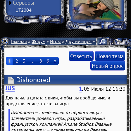
Серверы
UT2004
Главная
»
Форум
»
Игры
»
Другие игры
» Dishonored
Ответить
Новая тема
1
2
3
…
8
9
»
Новый опрос
Dishonored
JUS
1
, 05 Июля 12 16:20
Для начала цитата с вики, чтобы вы вообще имели
представление, что это за игра
Dishonored — стелс-экшен от первого лица с
элементами ролевой игры, разрабатываемый
французской компанией Arkane Studios. Главные
дизайнеры игры — основатель студии Рафаэль