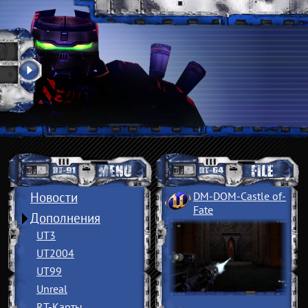
Новости
DM-DOM-Castle of
­
Fate
Дополнения
UT3
UT2004
UT99
Unreal
RT-Карты