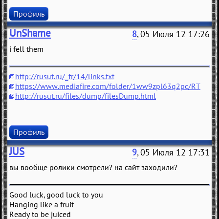
Профиль
UnShame
8
, 05 Июля 12 17:26
i fell them
http://rusut.ru/_fr/14/links.txt
https://www.mediafire.com/folder/1ww9zpl63q2pc/RT
http://rusut.ru/files/dump/filesDump.html
Профиль
JUS
9
, 05 Июля 12 17:31
вы вообще ролики смотрели? на сайт заходили?
Good luck, good luck to you
Hanging like a fruit
Ready to be juiced