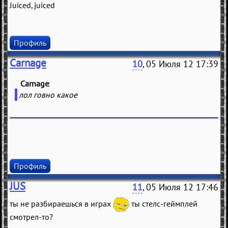
Juiced, juiced
Профиль
Carnage
10
, 05 Июля 12 17:39
Carnage
(
)
лол говно какое
Профиль
JUS
11
, 05 Июля 12 17:46
ты не разбираешься в играх
ты стелс-геймплей
смотрел-то?