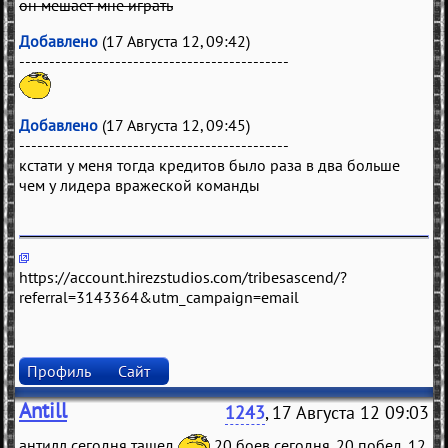
он мешает мне играть
Добавлено
(17 Августа 12, 09:42)
---------------------------------------------
Добавлено
(17 Августа 12, 09:45)
---------------------------------------------
кстати у меня тогда кредитов было раза в два больше
чем у лидера вражеской команды
https://account.hirezstudios.com/tribesascend/?
referral=3143364&utm_campaign=email
Профиль
Сайт
Antill
1243
, 17 Августа 12 09:03
антилл сегодня тащед
20 боев сегодня, 20 побед, 12