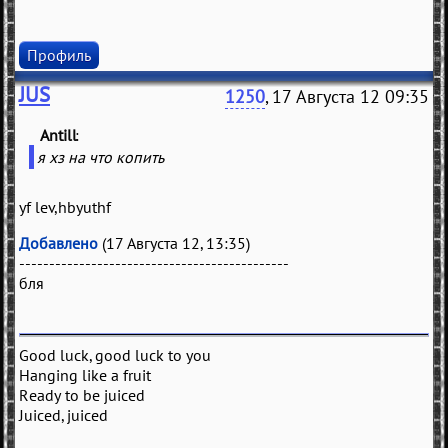
Профиль
JUS
1250
, 17 Августа 12 09:35
Antill
(
)
я хз на что копить
yf lev,hbyuthf
Добавлено
(17 Августа 12, 13:35)
---------------------------------------------
бля
Good luck, good luck to you
Hanging like a fruit
Ready to be juiced
Juiced, juiced