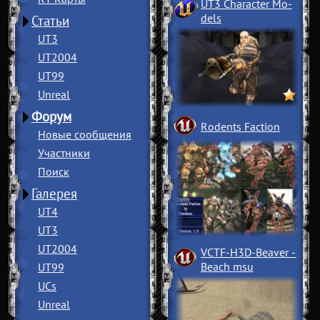
UT3 Character Mo
­
dels
Статьи
UT3
UT2004
UT99
Unreal
Форум
Rodents Faction
Новые сообщения
Участники
Поиск
Галерея
UT4
UT3
UT2004
VCTF-H3D-Beaver
­
Beach msu
UT99
UCs
Unreal