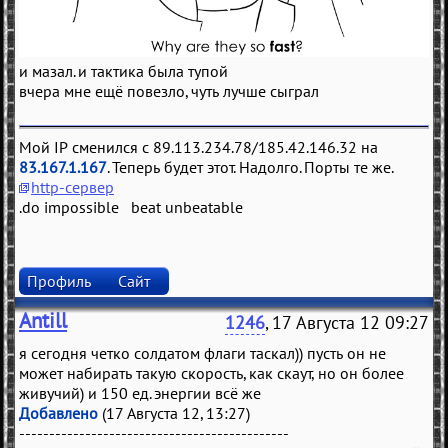
и мазал. и тактика была тупой
вчера мне ещё повезло, чуть лучше сыграл
Мой IP сменился с 89.113.234.78/185.42.146.32 на
83.167.1.167
. Теперь будет этот. Надолго. Порты те же.
http-сервер
.do impossible beat unbeatable
Профиль
Сайт
Antill
1246
, 17 Августа 12 09:27
я сегодня четко солдатом флаги таскал)) пусть он не
может набирать такую скорость, как скаут, но он более
живучий) и 150 ед. энергии всё же
Добавлено
(17 Августа 12, 13:27)
---------------------------------------------