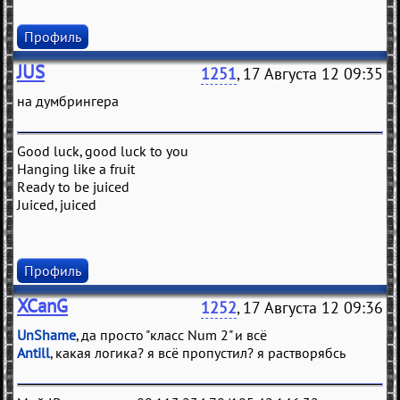
Профиль
JUS
1251
, 17 Августа 12 09:35
на думбрингера
Good luck, good luck to you
Hanging like a fruit
Ready to be juiced
Juiced, juiced
Профиль
XCanG
1252
, 17 Августа 12 09:36
UnShame
, да просто "класс Num 2" и всё
Antill
, какая логика? я всё пропустил? я растворябсь