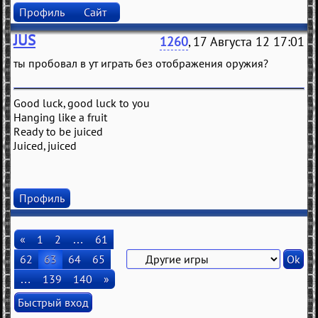
Профиль
Сайт
JUS
1260
, 17 Августа 12 17:01
ты пробовал в ут играть без отображения оружия?
Good luck, good luck to you
Hanging like a fruit
Ready to be juiced
Juiced, juiced
Профиль
«
1
2
…
61
62
63
64
65
…
139
140
»