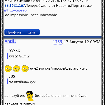
Мой IP сменился с 89.113.234.78/185.42.146.32 на
83.167.1.167
. Теперь будет этот. Надолго. Порты те же.
http-сервер
.do impossible beat unbeatable
Профиль
Сайт
Antill
1253
, 17 Августа 12 09:38
XCanG
(
)
класс Num 2
нум2 это снайпер, рейдер это нум5
JUS
(
)
на думбрингера
да нахуй его
без арбалета он для меня будет
ненужным говном