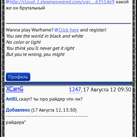
http://cloud-2.steampowered.com/ugc....6351A69
какой
же он брутальный
Wanna play Warframe?
Click here
and register!
You see the world in black and white
No color or light
You think you'll never get it right
But you're wrong, you might
Профиль
XCanG
1247
, 17 Августа 12 09:30
Antill
, скаут? ты про райдер что-ли?
Добавлено
(17 Августа 12, 13:30)
---------------------------------------------
райдера*