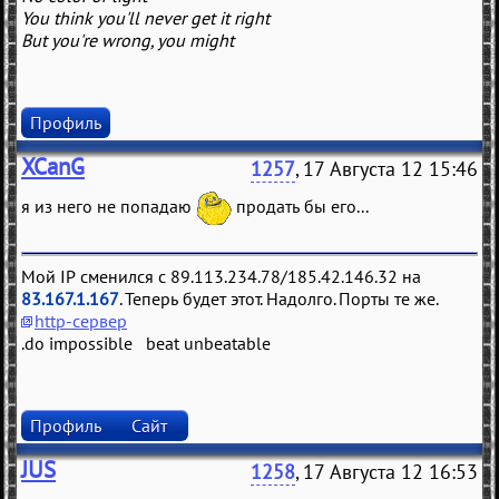
You think you'll never get it right
But you're wrong, you might
Профиль
XCanG
1257
, 17 Августа 12 15:46
я из него не попадаю
продать бы его...
Мой IP сменился с 89.113.234.78/185.42.146.32 на
83.167.1.167
. Теперь будет этот. Надолго. Порты те же.
http-сервер
.do impossible beat unbeatable
Профиль
Сайт
JUS
1258
, 17 Августа 12 16:53