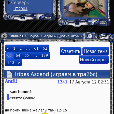
Серверы
UT2004
Главная
»
Форум
»
Игры
»
Другие игры
» Tribes Ascend
«
1
2
…
61
62
Ответить
Новая тема
63
64
65
…
139
Новый опрос
140
»
Tribes Ascend
(играем в трайбс)
Antill
1241
, 17 Августа 12 02:31
sanchoooo1
(
)
левела сравни
да почти такие же лвлы там) 12-15