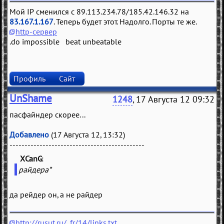
Мой IP сменился с 89.113.234.78/185.42.146.32 на
83.167.1.167
. Теперь будет этот. Надолго. Порты те же.
http-сервер
.do impossible beat unbeatable
Профиль
Сайт
UnShame
1248
, 17 Августа 12 09:32
пасфайндер скорее...
Добавлено
(17 Августа 12, 13:32)
---------------------------------------------
XCanG
(
)
райдера*
да рейдер он, а не райдер
http://rusut.ru/_fr/14/links.txt