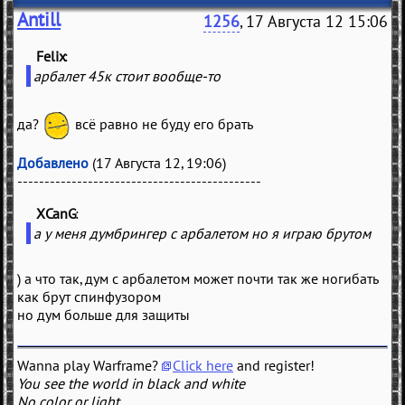
Antill
1256
, 17 Августа 12 15:06
Felix
(
)
арбалет 45к стоит вообще-то
да?
всё равно не буду его брать
Добавлено
(17 Августа 12, 19:06)
---------------------------------------------
XCanG
(
)
а у меня думбрингер с арбалетом но я играю брутом
) а что так, дум с арбалетом может почти так же ногибать
как брут спинфузором
но дум больше для защиты
Wanna play Warframe?
Click here
and register!
You see the world in black and white
No color or light