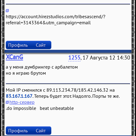
https://account.hirezstudios.com/tribesascend/?
referral=3143364&utm_campaign=email
Профиль
Сайт
XCanG
1255
, 17 Августа 12 14:30
а у меня думбрингер с арбалетом
но я играю брутом
Мой IP сменился с 89.113.234.78/185.42.146.32 на
83.167.1.167
. Теперь будет этот. Надолго. Порты те же.
http-сервер
.do impossible beat unbeatable
Профиль
Сайт