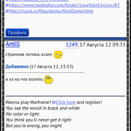
https://www.mediafire.com/folder/1ww9zpl63q2pc/RT
http://rusut.ru/files/dump/filesDump.html
Профиль
Antill
1249
, 17 Августа 12 09:33
странная логика, ксанг
Добавлено
(17 Августа 12, 13:33)
---------------------------------------------
я хз на что копить
Wanna play Warframe?
Click here
and register!
You see the world in black and white
No color or light
You think you'll never get it right
But you're wrong, you might