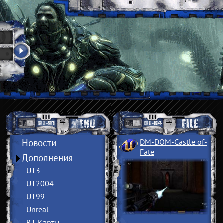
Новости
DM-DOM-Castle of
­
Fate
Дополнения
UT3
UT2004
UT99
Unreal
RT-Карты