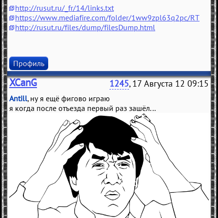
http://rusut.ru/_fr/14/links.txt
https://www.mediafire.com/folder/1ww9zpl63q2pc/RT
http://rusut.ru/files/dump/filesDump.html
Профиль
XCanG
1245
, 17 Августа 12 09:15
Antill
, ну я ещё фигово играю
я когда после отъезда первый раз зашёл...