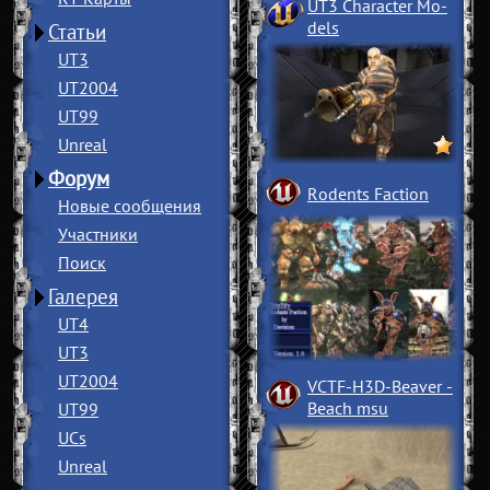
UT3 Character Mo
­
dels
Статьи
UT3
UT2004
UT99
Unreal
Форум
Rodents Faction
Новые сообщения
Участники
Поиск
Галерея
UT4
UT3
UT2004
VCTF-H3D-Beaver
­
Beach msu
UT99
UCs
Unreal