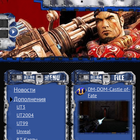
Новости
DM-DOM-Castle of
­
Fate
Дополнения
UT3
UT2004
UT99
Unreal
RT-Карты