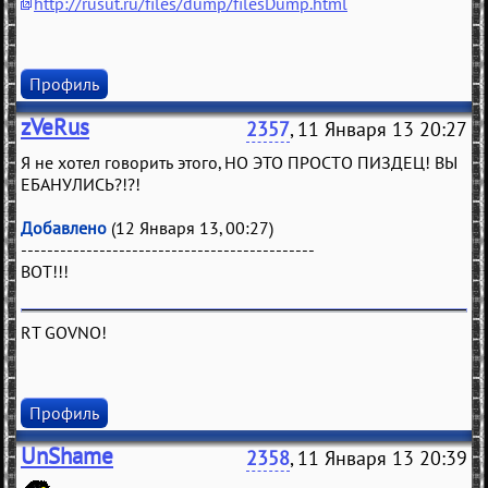
http://rusut.ru/files/dump/filesDump.html
Профиль
zVeRus
2357
, 11 Января 13 20:27
Я не хотел говорить этого, НО ЭТО ПРОСТО ПИЗДЕЦ! ВЫ
ЕБАНУЛИСЬ?!?!
Добавлено
(12 Января 13, 00:27)
---------------------------------------------
ВОТ!!!
RT GOVNO!
Профиль
UnShame
2358
, 11 Января 13 20:39