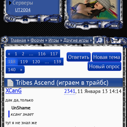
Серверы
UT2004
Главная
»
Форум
»
Игры
»
Другие игры
» Tribes Ascend
«
1
2
…
116
117
Ответить
Новая тема
118
119
120
…
139
Новый опрос
140
»
Tribes Ascend
(играем в трайбс)
XCanG
2341
, 11 Января 13 14:14
дак да, только
UnShame
(
)
ксанг знает
тут я не знал же