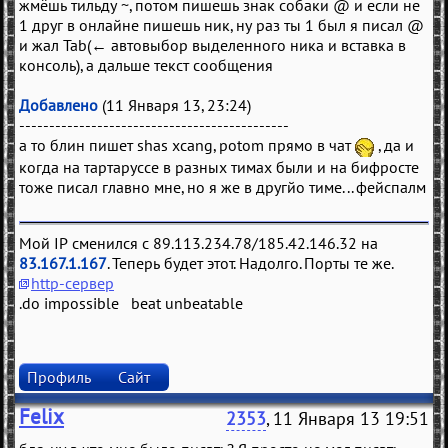
жмёшь тильду ~, потом пишешь знак собаки @ и если не
1 друг в онлайне пишешь ник, ну раз ты 1 был я писал @
и жал Tab(← автовыбор выделенного ника и вставка в
консоль), а дальше текст сообщения
Добавлено
(11 Января 13, 23:24)
---------------------------------------------
а то блин пишет shas xcang, potom прямо в чат
, да и
когда на тартаруссе в разных тимах были и на бифросте
тоже писал главно мне, но я же в другйо тиме... фейспалм
Мой IP сменился с 89.113.234.78/185.42.146.32 на
83.167.1.167
. Теперь будет этот. Надолго. Порты те же.
http-сервер
.do impossible beat unbeatable
Профиль
Сайт
Felix
2353
, 11 Января 13 19:51