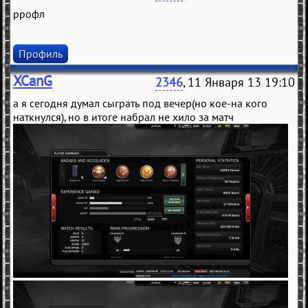
ррофл
Профиль
XCanG
2346
, 11 Января 13 19:10
а я сегодня думал сыграть под вечер(но кое-на кого
наткнулся), но в итоге набрал не хило за матч