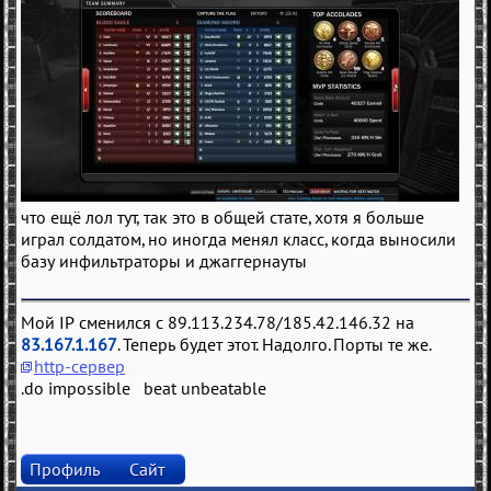
что ещё лол тут, так это в общей стате, хотя я больше
играл солдатом, но иногда менял класс, когда выносили
базу инфильтраторы и джаггернауты
Мой IP сменился с 89.113.234.78/185.42.146.32 на
83.167.1.167
. Теперь будет этот. Надолго. Порты те же.
http-сервер
.do impossible beat unbeatable
Профиль
Сайт