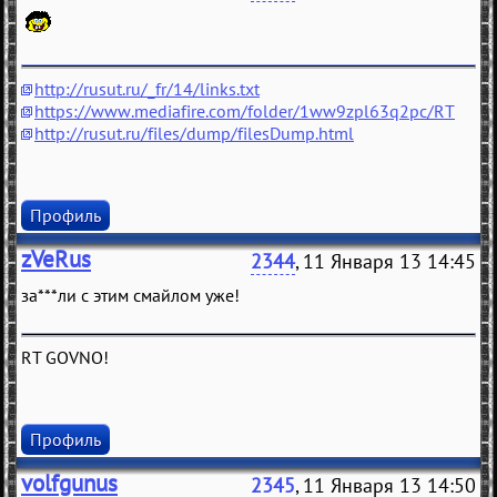
http://rusut.ru/_fr/14/links.txt
https://www.mediafire.com/folder/1ww9zpl63q2pc/RT
http://rusut.ru/files/dump/filesDump.html
Профиль
zVeRus
2344
, 11 Января 13 14:45
за***ли с этим смайлом уже!
RT GOVNO!
Профиль
volfgunus
2345
, 11 Января 13 14:50