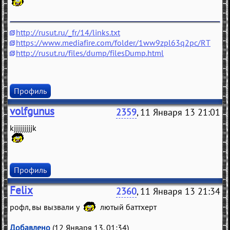
http://rusut.ru/_fr/14/links.txt
https://www.mediafire.com/folder/1ww9zpl63q2pc/RT
http://rusut.ru/files/dump/filesDump.html
Профиль
volfgunus
2359
, 11 Января 13 21:01
kjjjjjjjjjk
Профиль
Felix
2360
, 11 Января 13 21:34
рофл, вы вызвали у
лютый баттхерт
Добавлено
(12 Января 13, 01:34)