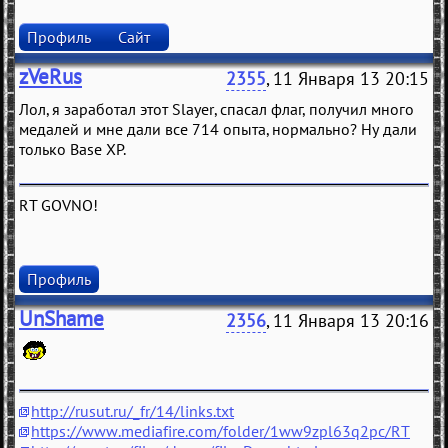
Профиль
Сайт
zVeRus
2355
, 11 Января 13 20:15
Лол, я заработал этот Slayer, спасал флаг, получил много
медалей и мне дали все 714 опыта, нормально? Ну дали
только Base XP.
RT GOVNO!
Профиль
UnShame
2356
, 11 Января 13 20:16
http://rusut.ru/_fr/14/links.txt
https://www.mediafire.com/folder/1ww9zpl63q2pc/RT