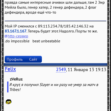
правда самые интересные ачивки шли дальше, там 2 Эир
Мейла было, генер хатер, 2 генер дефендера, 2 флаг
дефендера, вроде ещё что-то
Мой IP сменился с 89.113.234.78/185.42.146.32 на
83.167.1.167
. Теперь будет этот. Надолго. Порты те же.
http-сервер
.do impossible beat unbeatable
Профиль
Сайт
Felix
2349
, 11 Января 13 19:13
zVeRus
(
)
Я крут, я получил Slayer и ни разу не умер за матч в
Tribes!