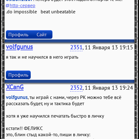
http-сервер
.do impossible beat unbeatable
Профиль
Сайт
volfgunus
2351
, 11 Января 13 19:15
я так и не научился в него играть
Профиль
XCanG
2352
, 11 Января 13 19:24
volfgunus
, ты играй с нами, через РК можно тебе всё
рассказать будет, ну и тактика будет
хотя я уже научился печатать быстро в личку
кстати!! ФЕЛИКС
это, блин стыд какой-то, пиши в личку: