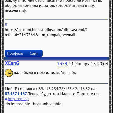
бля, ну а что мне было писать? Я просто не мог писать,
ибо была команда идиотов, которые играли в тдм,
нежели цтф.
https://account.hirezstudios.com/tribesascend/?
referral=3143364&utm_campaign=email
Профиль
Сайт
XCanG
2354
, 11 Января 13 20:04
надо было в мою идти, выйграл бы
Мой IP сменился с 89.113.234.78/185.42.146.32 на
83.167.1.167
. Теперь будет этот. Надолго. Порты те же.
http-сервер
.do impossible beat unbeatable