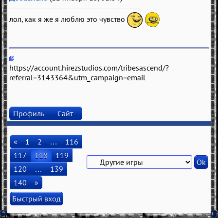
---------------------------------------------
лол, как я же я люблю это чувство
https://account.hirezstudios.com/tribesascend/?
referral=3143364&utm_campaign=email
Профиль
Сайт
«
1
2
…
116
117
118
119
120
…
139
140
»