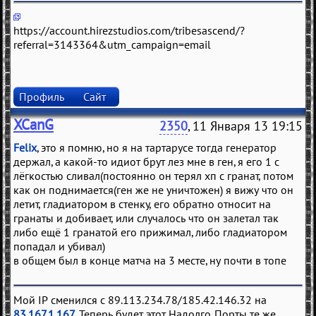
https://account.hirezstudios.com/tribesascend/?
referral=3143364&utm_campaign=email
Профиль
Сайт
XCanG
2350
, 11 Января 13 19:15
Felix
, это я помню, но я на тартарусе тогда генератор
держал, а какой-то идиот брут лез мне в ген, я его 1 с
лёгкостью сливал(постоянно он терял хп с гранат, потом
как он поднимается(ген же не уничтожен) я вижу что он
летит, гладиатором в стенку, его обратно относит на
гранаты и добивает, или случалось что он залетал так
либо ещё 1 гранатой его прижимал, либо гладиатором
попадал и убивал)
в общем был в конце матча на 3 месте, ну почти в топе
Мой IP сменился с 89.113.234.78/185.42.146.32 на
83.167.1.167
. Теперь будет этот. Надолго. Порты те же.