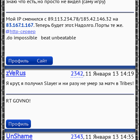
знаю что есть, но просто не видел (саму игру)
Мой IP сменился с 89.113.234.78/185.42.146.32 на
83.167.1.167
. Теперь будет этот. Надолго. Порты те же.
http-сервер
.do impossible beat unbeatable
Профиль
Сайт
zVeRus
2342
, 11 Января 13 14:19
Я крут, я получил Slayer и ни разу не умер за матч в Tribes!
RT GOVNO!
Профиль
UnShame
2343
, 11 Января 13 14:35