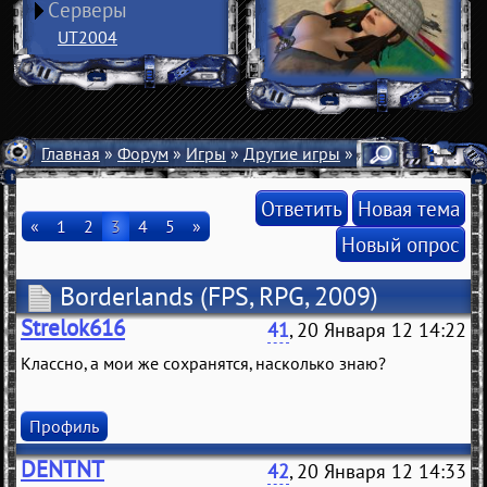
Серверы
UT2004
Главная
»
Форум
»
Игры
»
Другие игры
» Borderlands
Ответить
Новая тема
«
1
2
3
4
5
»
Новый опрос
Borderlands
(FPS, RPG, 2009)
Strelok616
41
, 20 Января 12 14:22
Классно, а мои же сохранятся, насколько знаю?
Профиль
DENTNT
42
, 20 Января 12 14:33