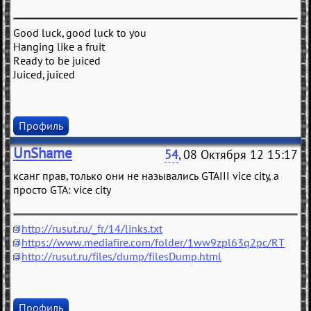
Good luck, good luck to you
Hanging like a fruit
Ready to be juiced
Juiced, juiced
Профиль
UnShame
54
, 08 Октября 12 15:17
ксанг прав, только они не назывались GTAIII vice city, а
просто GTA: vice city
http://rusut.ru/_fr/14/links.txt
https://www.mediafire.com/folder/1ww9zpl63q2pc/RT
http://rusut.ru/files/dump/filesDump.html
Профиль