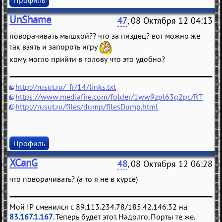
Профиль
UnShame
47
, 08 Октября 12 04:13
поворачивать мышкой?? что за пиздец? вот можно же
так взять и запороть игру
кому могло прийти в голову что это удобно?
http://rusut.ru/_fr/14/links.txt
https://www.mediafire.com/folder/1ww9zpl63q2pc/RT
http://rusut.ru/files/dump/filesDump.html
Профиль
XCanG
48
, 08 Октября 12 06:28
что поворачивать? (а то я не в курсе)
Мой IP сменился с 89.113.234.78/185.42.146.32 на
83.167.1.167
. Теперь будет этот. Надолго. Порты те же.