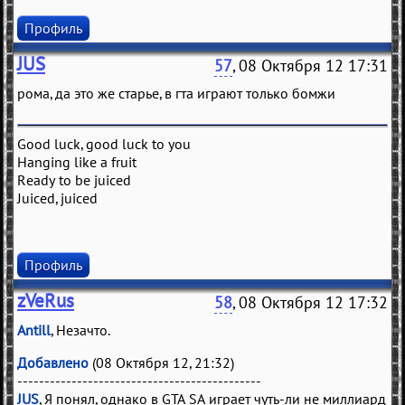
Профиль
JUS
57
, 08 Октября 12 17:31
рома, да это же старье, в гта играют только бомжи
Good luck, good luck to you
Hanging like a fruit
Ready to be juiced
Juiced, juiced
Профиль
zVeRus
58
, 08 Октября 12 17:32
Antill
, Незачто.
Добавлено
(08 Октября 12, 21:32)
---------------------------------------------
JUS
, Я понял, однако в GTA SA играет чуть-ли не миллиард