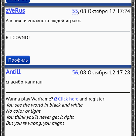
zVeRus
55
, 08 Октября 12 17:24
А в них очень много людей играют.
RT GOVNO!
Профиль
Antill
56
, 08 Октября 12 17:28
спасибо, капитан
Wanna play Warframe?
Click here
and register!
You see the world in black and white
No color or light
You think you'll never get it right
But you're wrong, you might