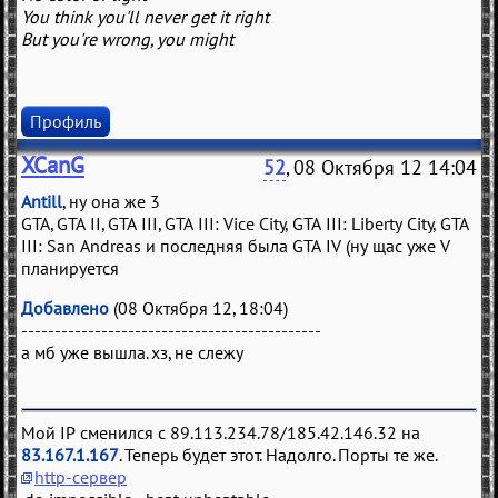
You think you'll never get it right
But you're wrong, you might
Профиль
XCanG
52
, 08 Октября 12 14:04
Antill
, ну она же 3
GTA, GTA II, GTA III, GTA III: Vice City, GTA III: Liberty City, GTA
III: San Andreas и последняя была GTA IV (ну щас уже V
планируется
Добавлено
(08 Октября 12, 18:04)
---------------------------------------------
а мб уже вышла. хз, не слежу
Мой IP сменился с 89.113.234.78/185.42.146.32 на
83.167.1.167
. Теперь будет этот. Надолго. Порты те же.
http-сервер