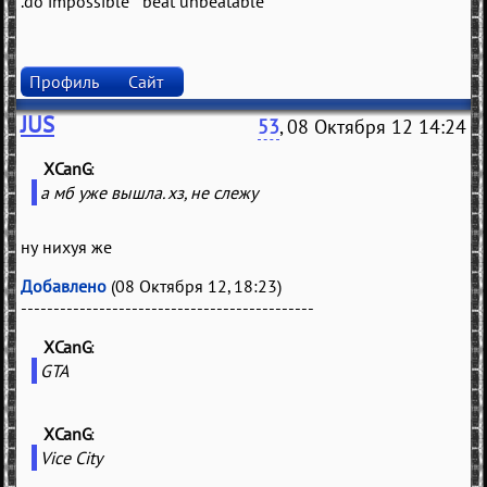
.do impossible beat unbeatable
Профиль
Сайт
JUS
53
, 08 Октября 12 14:24
XCanG
(
)
а мб уже вышла. хз, не слежу
ну нихуя же
Добавлено
(08 Октября 12, 18:23)
---------------------------------------------
XCanG
(
)
GTA
XCanG
(
)
Vice City