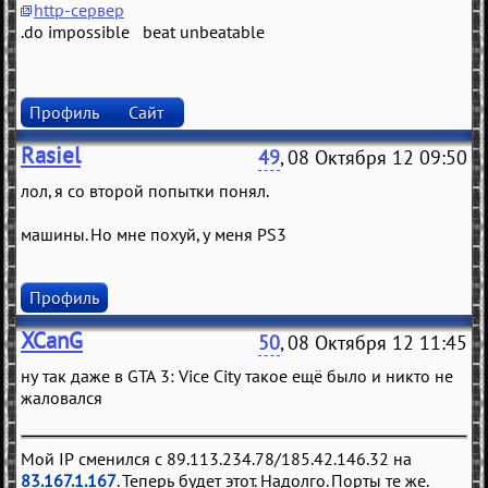
http-сервер
.do impossible beat unbeatable
Профиль
Сайт
Rasiel
49
, 08 Октября 12 09:50
лол, я со второй попытки понял.
машины. Но мне похуй, у меня PS3
Профиль
XCanG
50
, 08 Октября 12 11:45
ну так даже в GTA 3: Vice City такое ещё было и никто не
жаловался
Мой IP сменился с 89.113.234.78/185.42.146.32 на
83.167.1.167
. Теперь будет этот. Надолго. Порты те же.