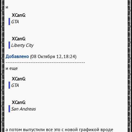
и
XCanG
(
)
GTA
XCanG
(
)
Liberty City
Добавлено
(08 Октября 12, 18:24)
---------------------------------------------
и еще
XCanG
(
)
GTA
XCanG
(
)
San Andreas
а потом выпустили все это с новой графикой вроде