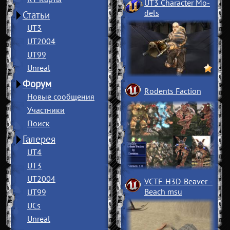
UT3 Character Mo
­
dels
Статьи
UT3
UT2004
UT99
Unreal
Форум
Rodents Faction
Новые сообщения
Участники
Поиск
Галерея
UT4
UT3
UT2004
VCTF-H3D-Beaver
­
Beach msu
UT99
UCs
Unreal