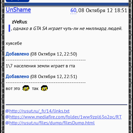
UnShame
60
, 08 Октября 12 18:51
zVeRus
(
)
, однако в GTA SA играет чуть-ли не миллиард людей.
хуясебе
Добавлено
(08 Октября 12, 22:50)
---------------------------------------------
1\7 населения земли играет в гта
Добавлено
(08 Октября 12, 22:51)
---------------------------------------------
вот это
так
http://rusut.ru/_fr/14/links.txt
https://www.mediafire.com/folder/1ww9zpl63q2pc/RT
http://rusut.ru/files/dump/filesDump.html