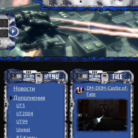
Новости
DM-DOM-Castle of
­
Fate
Дополнения
UT3
UT2004
UT99
Unreal
RT-Карты