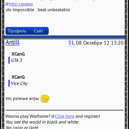
http-сервер
.do impossible beat unbeatable
Профиль
Сайт
Antill
51
, 08 Октября 12 13:20
XCanG
(
)
GTA 3
XCanG
(
)
Vice City
это разные игры
Wanna play Warframe?
Click here
and register!
You see the world in black and white
No color or light