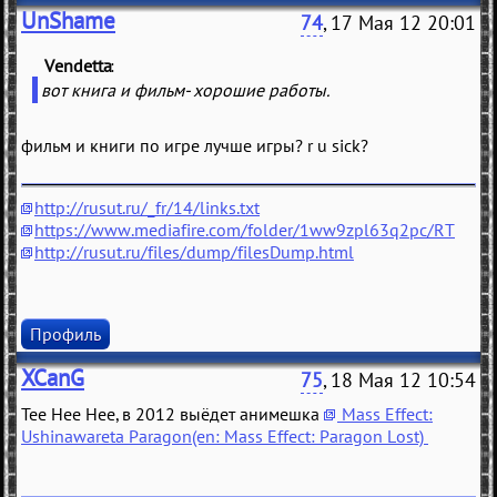
UnShame
74
, 17 Мая 12 20:01
Vendetta
(
)
вот книга и фильм- хорошие работы.
фильм и книги по игре лучше игры? r u sick?
http://rusut.ru/_fr/14/links.txt
https://www.mediafire.com/folder/1ww9zpl63q2pc/RT
http://rusut.ru/files/dump/filesDump.html
Профиль
XCanG
75
, 18 Мая 12 10:54
Tee Hee Hee, в 2012 выёдет анимешка
Mass Effect:
Ushinawareta Paragon(en: Mass Effect: Paragon Lost)