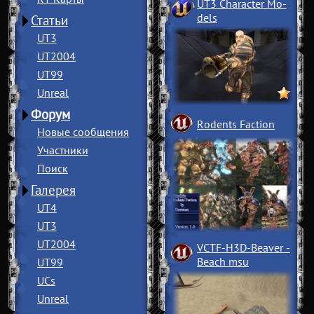
UT3 Character Mo
­
dels
Статьи
UT3
UT2004
UT99
Unreal
Форум
Rodents Faction
Новые сообщения
Участники
Поиск
Галерея
UT4
UT3
UT2004
VCTF-H3D-Beaver
­
Beach msu
UT99
UCs
Unreal