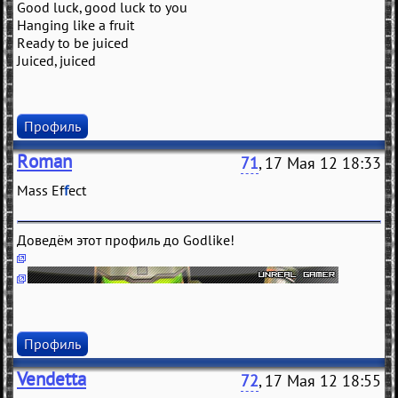
Good luck, good luck to you
Hanging like a fruit
Ready to be juiced
Juiced, juiced
Профиль
Roman
71
, 17 Мая 12 18:33
Mass Ef
f
ect
Доведём этот профиль до Godlike!
Профиль
Vendetta
72
, 17 Мая 12 18:55