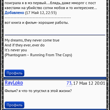
поиграла я в мэ первый....блядь, даже мморпг с пост
квестами на убийство сотни мобов и то интереснее...
Добавлено
(17 Май 12, 22:55)
---------------------------------------------
вот книга и фильм- хорошие работы.
My dreams, they never come true
And if they ever, ever do
It's never you
(Phantogram – Running From The Cops)
Профиль
RayLoko
73
, 17 Мая 12 20:01
Фильм? я что-то упустил в этой жизни?
Профиль