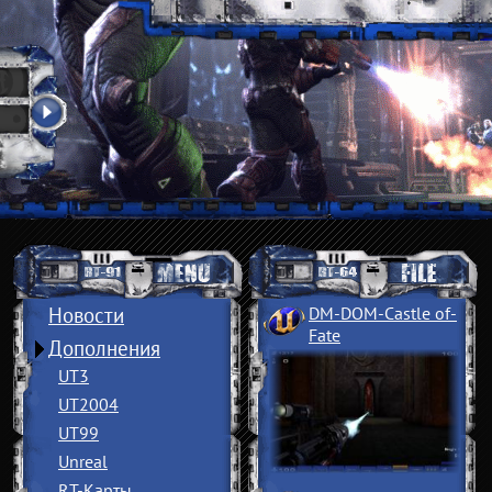
Новости
DM-DOM-Castle of
­
Fate
Дополнения
UT3
UT2004
UT99
Unreal
RT-Карты