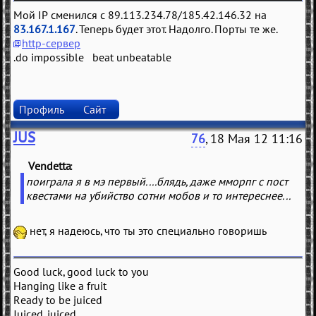
Мой IP сменился с 89.113.234.78/185.42.146.32 на
83.167.1.167
. Теперь будет этот. Надолго. Порты те же.
http-сервер
.do impossible beat unbeatable
Профиль
Сайт
JUS
76
, 18 Мая 12 11:16
Vendetta
(
)
поиграла я в мэ первый....блядь, даже мморпг с пост
квестами на убийство сотни мобов и то интереснее...
нет, я надеюсь, что ты это специально говоришь
Good luck, good luck to you
Hanging like a fruit
Ready to be juiced
Juiced, juiced