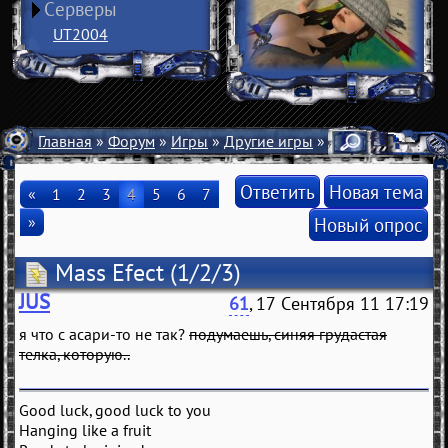
Серверы
UT2004
Главная
»
Форум
»
Игры
»
Другие игры
» Mass Efect (1/2/3
Ответить
Новая тема
«
1
2
3
4
5
6
7
»
Новый опрос
Mass Efect (1/2/3)
JUS
61
, 17 Сентября 11 17:19
я что с асари-то не так?
подумаешь, синяя грудастая
телка, которую..
Good luck, good luck to you
Hanging like a fruit