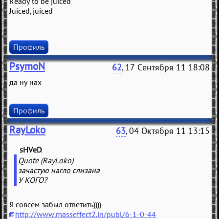
Ready to be juiced
Juiced, juiced
Профиль
PsymoN
62
, 17 Сентября 11 18:08
да ну нах
Профиль
RayLoko
63
, 04 Октября 11 13:15
sHVeD
(
)
Quote (RayLoko)
зачастую нагло слизана
У КОГО?
Я совсем забыл ответить))))
http://www.masseffect2.in/publ/6-1-0-44