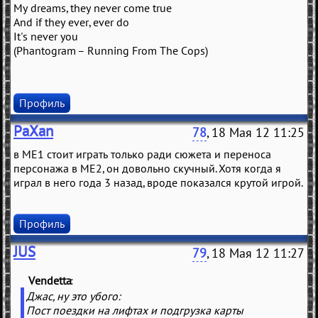
My dreams, they never come true
And if they ever, ever do
It's never you
(Phantogram – Running From The Cops)
Профиль
PaXan
78
, 18 Мая 12 11:25
в ME1 стоит играть только ради сюжета и переноса
персонажа в ME2, он довольно скучный. Хотя когда я
играл в него года 3 назад, вроде показался крутой игрой.
Профиль
JUS
79
, 18 Мая 12 11:27
Vendetta
(
)
Джас, ну это убого:
Пост поездки на лифтах и подгрузка карты