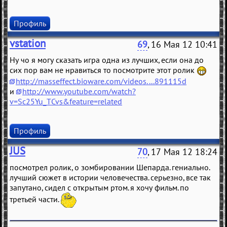
Профиль
vstation
69
, 16 Мая 12 10:41
Ну чо я могу сказать игра одна из лучших, если она до
сих пор вам не нравиться то посмотрите этот ролик
http://masseffect.bioware.com/videos....891115d
и
http://www.youtube.com/watch?
v=Sc25Yu_TCvs&feature=related
Профиль
JUS
70
, 17 Мая 12 18:24
посмотрел ролик, о зомбировании Шепарда. гениально.
лучший сюжет в истории человечества. серьезно, все так
запутано, сидел с открытым ртом. я хочу фильм. по
третьей части.