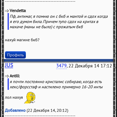
---------------------------------------------
Vendetta
(
)
Пф, антимаг, я помню он с бкб и мантой и сдох когда
я его думом била. Причем тупо сдох на критах в
махаче (маны не было) с прожатым бкб
нахуй магине бкб?
Профиль
JUS
3479
, 22 Декабря 14 17:12
Antill
(
)
я почти постоянно кристалис собираю, когда есть
хекс/форсстаф и настилено примерно 16-20 инты
лол нахуя
Добавлено
(22 Декабря 14, 20:12)
---------------------------------------------