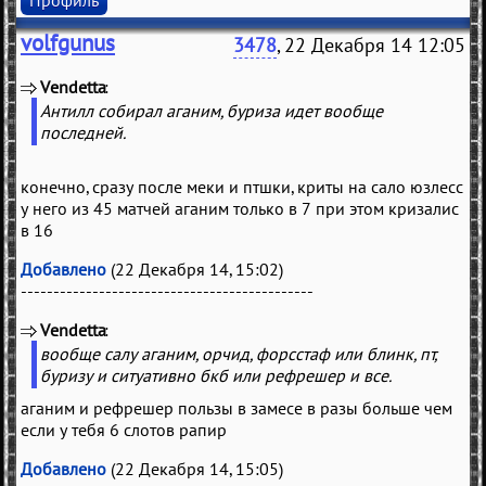
volfgunus
3478
, 22 Декабря 14 12:05
Vendetta
(
)
Антилл собирал аганим, буриза идет вообще
последней.
конечно, сразу после меки и птшки, криты на сало юзлесс
у него из 45 матчей аганим только в 7 при этом кризалис
в 16
Добавлено
(22 Декабря 14, 15:02)
---------------------------------------------
Vendetta
(
)
вообще салу аганим, орчид, форсстаф или блинк, пт,
буризу и ситуативно бкб или рефрешер и все.
аганим и рефрешер пользы в замесе в разы больше чем
если у тебя 6 слотов рапир
Добавлено
(22 Декабря 14, 15:05)