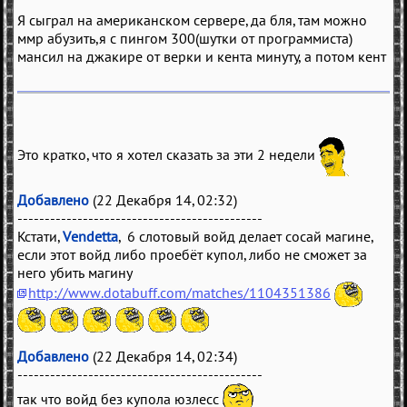
Я сыграл на американском сервере, да бля, там можно
ммр абузить,я с пингом 300(шутки от программиста)
мансил на джакире от верки и кента минуту, а потом кент
Это кратко, что я хотел сказать за эти 2 недели
Добавлено
(22 Декабря 14, 02:32)
---------------------------------------------
Кстати,
Vendetta
, 6 слотовый войд делает сосай магине,
если этот войд либо проебёт купол, либо не сможет за
него убить магину
http://www.dotabuff.com/matches/1104351386
Добавлено
(22 Декабря 14, 02:34)
---------------------------------------------
так что войд без купола юзлесс