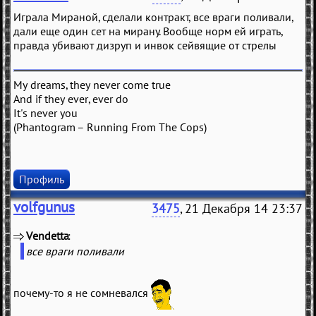
Играла Мираной, сделали контракт, все враги поливали,
дали еще один сет на мирану. Вообще норм ей играть,
правда убивают дизруп и инвок сейвящие от стрелы
My dreams, they never come true
And if they ever, ever do
It's never you
(Phantogram – Running From The Cops)
Профиль
volfgunus
3475
, 21 Декабря 14 23:37
Vendetta
(
)
все враги поливали
почему-то я не сомневался