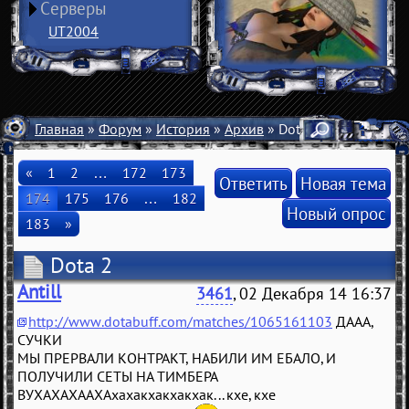
Серверы
UT2004
Главная
»
Форум
»
История
»
Архив
» Dota 2
«
1
2
…
172
173
Ответить
Новая тема
174
175
176
…
182
Новый опрос
183
»
Dota 2
Antill
3461
, 02 Декабря 14 16:37
http://www.dotabuff.com/matches/1065161103
ДААА,
СУЧКИ
МЫ ПРЕРВАЛИ КОНТРАКТ, НАБИЛИ ИМ ЕБАЛО, И
ПОЛУЧИЛИ СЕТЫ НА ТИМБЕРА
ВУХАХАХААХАхахакхакхакхак... кхе, кхе