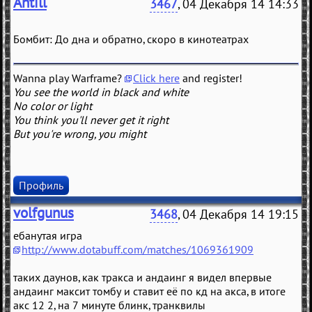
Antill
3467
, 04 Декабря 14 14:33
Бомбит: До дна и обратно, скоро в кинотеатрах
Wanna play Warframe?
Click here
and register!
You see the world in black and white
No color or light
You think you'll never get it right
But you're wrong, you might
Профиль
volfgunus
3468
, 04 Декабря 14 19:15
ебанутая игра
http://www.dotabuff.com/matches/1069361909
таких даунов, как тракса и андаинг я видел впервые
андаинг максит томбу и ставит её по кд на акса, в итоге
акс 12 2, на 7 минуте блинк, транквилы