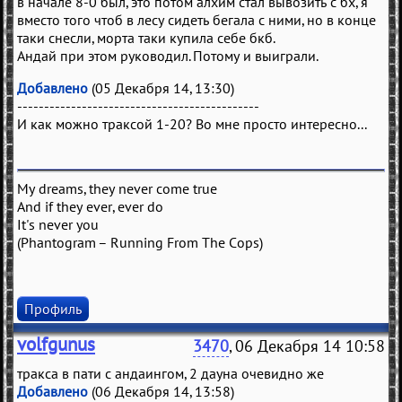
в начале 8-0 был, это потом алхим стал вывозить с бх, я
вместо того чтоб в лесу сидеть бегала с ними, но в конце
таки снесли, морта таки купила себе бкб.
Андай при этом руководил. Потому и выиграли.
Добавлено
(05 Декабря 14, 13:30)
---------------------------------------------
И как можно траксой 1-20? Во мне просто интересно...
My dreams, they never come true
And if they ever, ever do
It's never you
(Phantogram – Running From The Cops)
Профиль
volfgunus
3470
, 06 Декабря 14 10:58
тракса в пати с андаингом, 2 дауна очевидно же
Добавлено
(06 Декабря 14, 13:58)