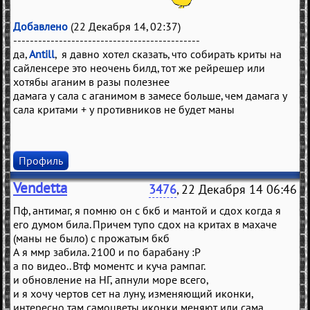
Добавлено
(22 Декабря 14, 02:37)
---------------------------------------------
да,
Antill
, я давно хотел сказать, что собирать криты на
сайленсере это неочень билд, тот же рейрешер или
хотябы аганим в разы полезнее
дамага у сала с аганимом в замесе больше, чем дамага у
сала критами + у противников не будет маны
Профиль
Vendetta
3476
, 22 Декабря 14 06:46
Пф, антимаг, я помню он с бкб и мантой и сдох когда я
его думом била. Причем тупо сдох на критах в махаче
(маны не было) с прожатым бкб
А я ммр забила. 2100 и по барабану :Р
а по видео.. Втф моментс и куча рампаг.
и обновление на НГ, апнули море всего,
и я хочу чертов сет на луну, изменяющий иконки,
интересно там самоцветы иконки меняют или сама