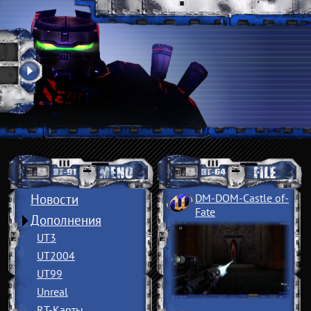
Новости
DM-DOM-Castle of
­
Fate
Дополнения
UT3
UT2004
UT99
Unreal
RT-Карты