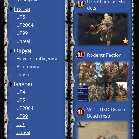
UT3 Character Mo
­
dels
Статьи
UT3
UT2004
UT99
Unreal
Форум
Rodents Faction
Новые сообщения
Участники
Поиск
Галерея
UT4
UT3
UT2004
VCTF-H3D-Beaver
­
Beach msu
UT99
UCs
Unreal