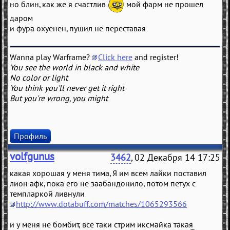
но блин, как же я счастлив
мой фарм не прошел
даром
и фура охуенен, пушил не переставая
Wanna play Warframe?
Click here
and register!
You see the world in black and white
No color or light
You think you'll never get it right
But you're wrong, you might
Профиль
volfgunus
3462
, 02 Декабря 14 17:25
какая хорошая у меня тима, Я им всем лайки поставил
лион афк, пока его не заабандонило, потом петух с
темпларкой ливнули
http://www.dotabuff.com/matches/1065293566
и у меня не бомбит, всё таки стрим иксмайка такая