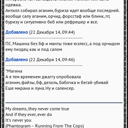
одежка.
Антилл собирал аганим, буриза идет вообще последней.
вообще салу аганим, орчид, форсстаф или блинк, пт,
буризу и ситуативно бкб или рефрешер и все.
Добавлено
(22 Декабря 14, 09:44)
---------------------------------------------
ПС. Машина без бф и манты тоже юзлесс, а под орчидом
ему пиздец как и под салом
Добавлено
(22 Декабря 14, 09:46)
---------------------------------------------
*Магина
А я тем временем джаггу опробовала
аганим, файзы, бф, дезоль, бабочка и бегай-убивай
Еше мирана и луна. Ну и саленсер.
My dreams, they never come true
And if they ever, ever do
It's never you
(Phantogram – Running From The Cops)