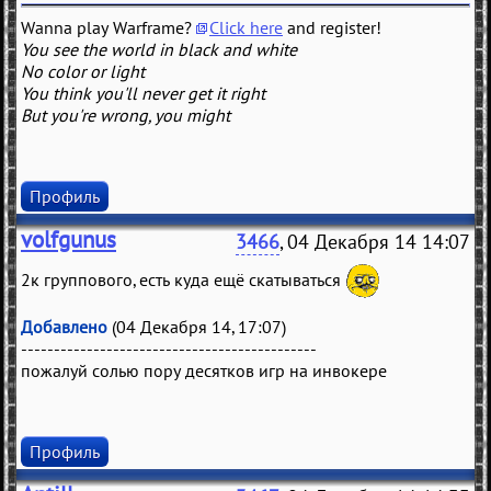
Wanna play Warframe?
Click here
and register!
You see the world in black and white
No color or light
You think you'll never get it right
But you're wrong, you might
Профиль
volfgunus
3466
, 04 Декабря 14 14:07
2к группового, есть куда ещё скатываться
Добавлено
(04 Декабря 14, 17:07)
---------------------------------------------
пожалуй солью пору десятков игр на инвокере
Профиль