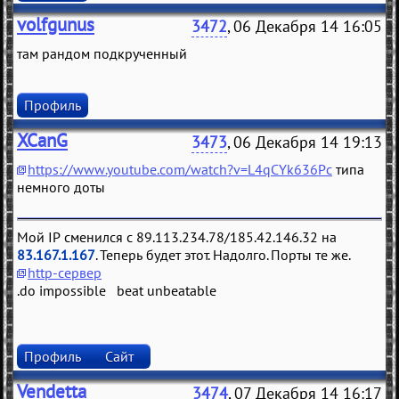
volfgunus
3472
, 06 Декабря 14 16:05
там рандом подкрученный
Профиль
XCanG
3473
, 06 Декабря 14 19:13
https://www.youtube.com/watch?v=L4qCYk636Pc
типа
немного доты
Мой IP сменился с 89.113.234.78/185.42.146.32 на
83.167.1.167
. Теперь будет этот. Надолго. Порты те же.
http-сервер
.do impossible beat unbeatable
Профиль
Сайт
Vendetta
3474
, 07 Декабря 14 16:17