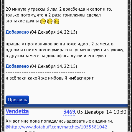
20 минута у траксы 6 лвл, 2 врасбенда и сапог и то,
только потому, что я 2 раза триплкилы сделал
это такие дауны
Добавлено
(04 Декабря 14, 22:15)
---------------------------------------------
правда у противников венга тоже идиот, 2 замеса, в
одном из них я почти умираю и тут меня еулят и я ухожу,
в другом замесе на дихлофоса дуэли и его еулят
Добавлено
(04 Декабря 14, 22:15)
---------------------------------------------
и всё таки какой же имбовый имбаспирит
Профиль
Vendetta
3469
, 05 Декабря 14 10:30
Хм вот мне пока попадались адекватные андаинги.
http://www.dotabuff.com/matches/1055581042