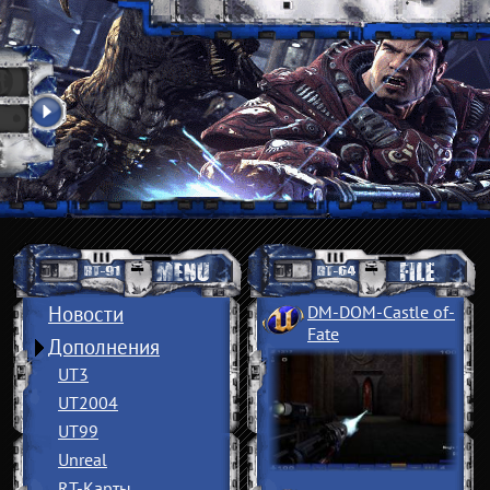
Новости
DM-DOM-Castle of
­
Fate
Дополнения
UT3
UT2004
UT99
Unreal
RT-Карты