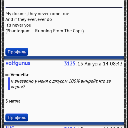
My dreams, they never come true
And if they ever, ever do
It's never you
(Phantogram – Running From The Cops)
Профиль
volfgunus
3125
, 15 Августа 14 08:43
Vendetta
(
)
и внезапно у меня с джусом 100% винрейт, что за
херня?
3 матча
Профиль