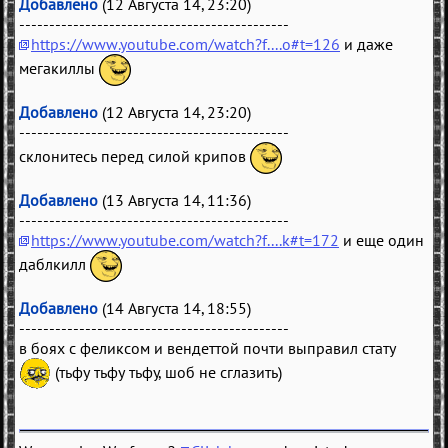
Добавлено
(12 Августа 14, 23:20)
---------------------------------------------
https://www.youtube.com/watch?f....o#t=126
и даже
мегакиллы
Добавлено
(12 Августа 14, 23:20)
---------------------------------------------
склонитесь перед силой крипов
Добавлено
(13 Августа 14, 11:36)
---------------------------------------------
https://www.youtube.com/watch?f....k#t=172
и еще один
даблкилл
Добавлено
(14 Августа 14, 18:55)
---------------------------------------------
в боях с феликсом и вендеттой почти выправил стату
(тьфу тьфу тьфу, шоб не сглазить)