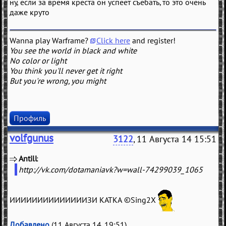
ну, если за время креста он успеет съебать, то это очень
даже круто
Wanna play Warframe?
Click here
and register!
You see the world in black and white
No color or light
You think you'll never get it right
But you're wrong, you might
Профиль
volfgunus
3122
, 11 Августа 14 15:51
Antill
(
)
http://vk.com/dotamaniavk?w=wall-74299039_1065
ИИИИИИИИИИИИИИЗИ КАТКА ©Sing2X
Добавлено
(11 Августа 14, 19:51)