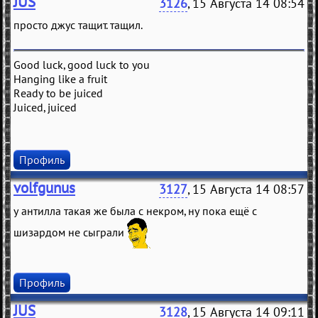
JUS
3126
, 15 Августа 14 08:54
просто джус тащит. тащил.
Good luck, good luck to you
Hanging like a fruit
Ready to be juiced
Juiced, juiced
Профиль
volfgunus
3127
, 15 Августа 14 08:57
у антилла такая же была с некром, ну пока ещё с
шизардом не сыграли
Профиль
JUS
3128
, 15 Августа 14 09:11