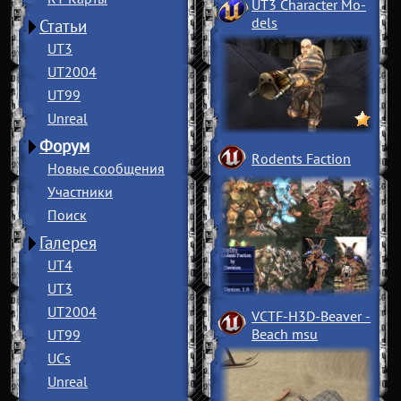
UT3 Character Mo
­
dels
Статьи
UT3
UT2004
UT99
Unreal
Форум
Rodents Faction
Новые сообщения
Участники
Поиск
Галерея
UT4
UT3
UT2004
VCTF-H3D-Beaver
­
Beach msu
UT99
UCs
Unreal