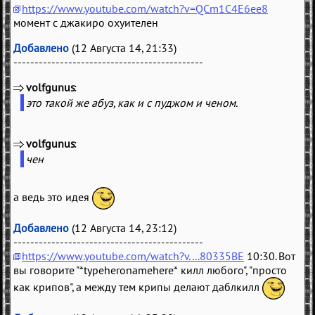
https://www.youtube.com/watch?v=QCm1C4E6ee8
момент с джакиро охуителен
Добавлено
(12 Августа 14, 21:33)
---------------------------------------------
volfgunus
(
)
это такой же абуз, как и с пуджом и ченом.
volfgunus
(
)
чен
а ведь это идея
Добавлено
(12 Августа 14, 23:12)
---------------------------------------------
https://www.youtube.com/watch?v....80335BE
10:30. Вот
вы говорите "*typeheronamehere* килл любого", "просто
как крипов", а между тем крипы делают даблкилл