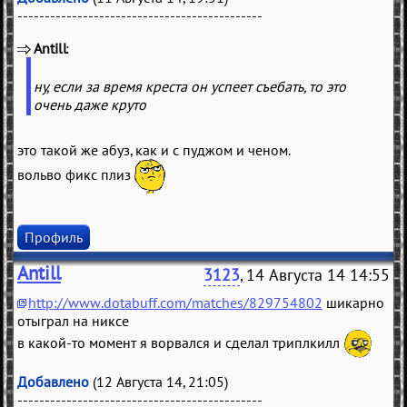
---------------------------------------------
Antill
(
)
ну, если за время креста он успеет съебать, то это
очень даже круто
это такой же абуз, как и с пуджом и ченом.
вольво фикс плиз
Профиль
Antill
3123
, 14 Августа 14 14:55
http://www.dotabuff.com/matches/829754802
шикарно
отыграл на никсе
в какой-то момент я ворвался и сделал триплкилл
Добавлено
(12 Августа 14, 21:05)
---------------------------------------------