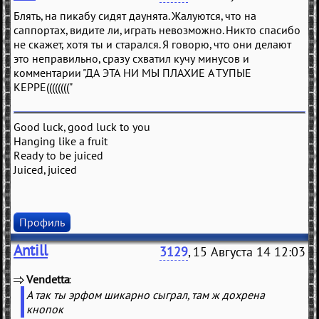
Блять, на пикабу сидят даунята. Жалуются, что на
саппортах, видите ли, играть невозможно. Никто спасибо
не скажет, хотя ты и старался. Я говорю, что они делают
это неправильно, сразу схватил кучу минусов и
комментарии "ДА ЭТА НИ МЫ ПЛАХИЕ А ТУПЫЕ
КЕРРЕ(((((((("
Good luck, good luck to you
Hanging like a fruit
Ready to be juiced
Juiced, juiced
Профиль
Antill
3129
, 15 Августа 14 12:03
Vendetta
(
)
А так ты эрфом шикарно сыграл, там ж дохрена
кнопок