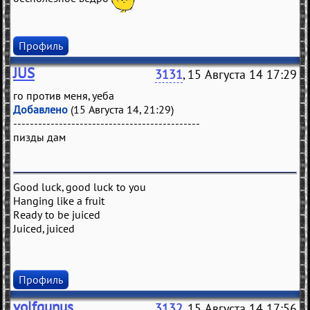
Профиль
JUS
3131
, 15 Августа 14 17:29
го против меня, уеба
Добавлено
(15 Августа 14, 21:29)
---------------------------------------------
пизды дам
Good luck, good luck to you
Hanging like a fruit
Ready to be juiced
Juiced, juiced
Профиль
volfgunus
3132
, 15 Августа 14 17:56