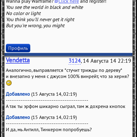
Wanna play Warframe?
Click here
and register!
You see the world in black and white
No color or light
You think you'll never get it right
But you're wrong, you might
Профиль
Vendetta
3124
, 14 Августа 14 22:19
Аналогично, выправляется *стучит трижды по дереву*
и внезапно у меня с джусом 100% винрейт, что за херня?
Добавлено
(15 Августа 14, 02:19)
---------------------------------------------
А так ты эрфом шикарно сыграл, там ж дохрена кнопок
Добавлено
(15 Августа 14, 02:19)
---------------------------------------------
И да, мь Антилл, Тинкером попробуешь?