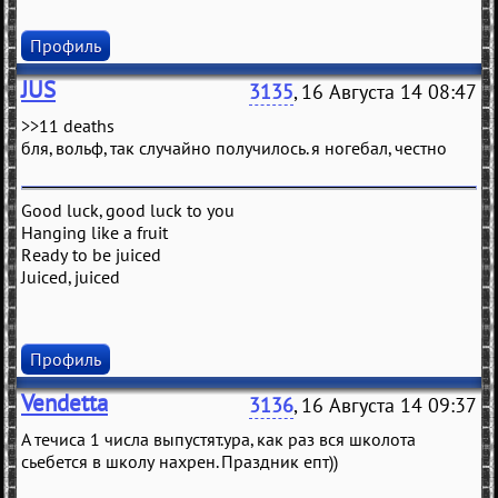
Профиль
JUS
3135
, 16 Августа 14 08:47
>>11 deaths
бля, вольф, так случайно получилось. я ногебал, честно
Good luck, good luck to you
Hanging like a fruit
Ready to be juiced
Juiced, juiced
Профиль
Vendetta
3136
, 16 Августа 14 09:37
А течиса 1 числа выпустят.ура, как раз вся школота
сьебется в школу нахрен. Праздник епт))