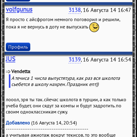
volfgunus
3138
, 16 Августа 14 16:47
Я просто с айсфрогом немного поговорил и решили,
пока я не вернусь в доту не выпускать
Профиль
JUS
3139
, 16 Августа 14 16:54
Vendetta
(
)
А течиса 1 числа выпустят.ура, как раз вся школота
сьебется в школу нахрен. Праздник епт))
лооол, зря ты так. сйечас школота в турции, а как только
учеба будет, они сядут за компы и будут задротить. по
своим одноклассникам сужу.
Добавлено
(16 Августа 14, 20:54)
---------------------------------------------
а учитывая ажиотаж вокруг текисов, то это вообще