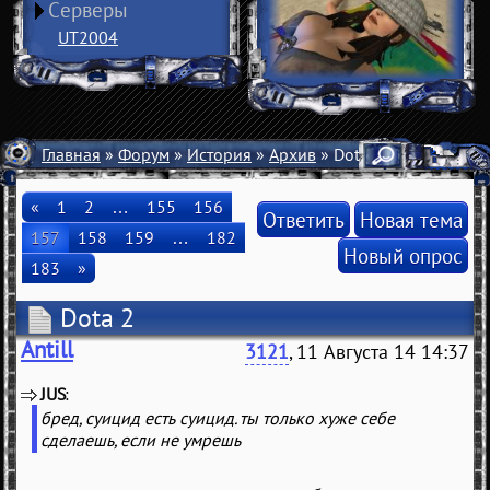
Серверы
UT2004
Главная
»
Форум
»
История
»
Архив
» Dota 2
«
1
2
…
155
156
Ответить
Новая тема
157
158
159
…
182
Новый опрос
183
»
Dota 2
Antill
3121
, 11 Августа 14 14:37
JUS
(
)
бред, суицид есть суицид. ты только хуже себе
сделаешь, если не умрешь