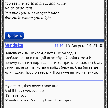
You see the world in black and white
No color or light
You think you'll never get it right
But you're wrong, you might
Профиль
Vendetta
3134
, 15 Августа 14 21:00
Видела как ты нюксом, а вот я не оч седня
заебало почти в каждой игре ебучий войд с мом. И
почему то с ним норм саппы и контрить не выходит, будь
у мну такие саппы когда я войду беру, вр был бы выше
ну и пуджи. Просто заебали. Пусть уже выпустят течиса.
My dreams, they never come true
And if they ever, ever do
It's never you
(Phantogram – Running From The Cops)