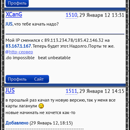
Профиль
XCanG
1510
, 29 Января 12 13:31
JUS
, что тебе качать надо?
Мой IP сменился с 89.113.234.78/185.42.146.32 на
83.167.1.167
. Теперь будет этот. Надолго. Порты те же.
http-сервер
.do impossible beat unbeatable
Профиль
Сайт
JUS
1511
, 29 Января 12 14:15
в прошлый раз качал ту новую версию, так у меня все
карты лаганули
новые начинать не хочется как-то
Добавлено
(29 Январь 12, 18:15)
---------------------------------------------