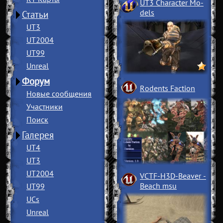
UT3 Character Mo
­
dels
Статьи
UT3
UT2004
UT99
Unreal
Форум
Rodents Faction
Новые сообщения
Участники
Поиск
Галерея
UT4
UT3
UT2004
VCTF-H3D-Beaver
­
Beach msu
UT99
UCs
Unreal