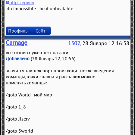
http-сервер
.do impossible beat unbeatable
Профиль
Сайт
Carnage
1502
, 28 Января 12 16:58
все готово.нужен тест на лаги
Добавлено
(28 Январь 12, 20:56)
---------------------------------------------
значится так:телепорт происходит после введения
команды,точки спавна я расставил.можно
поменять.команды:
/goto World - мой мир
/goto 1_8
/goto JJserv
/goto 3world