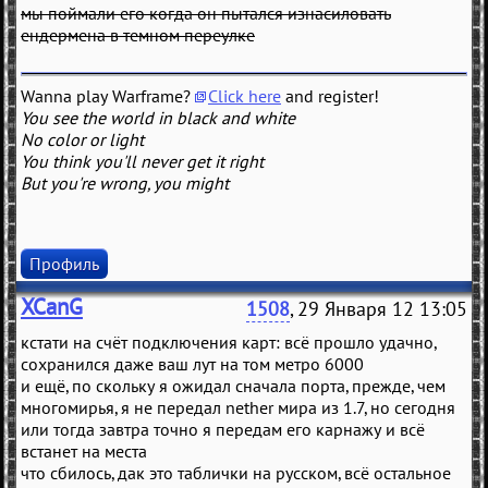
мы поймали его когда он пытался изнасиловать
ендермена в темном переулке
Wanna play Warframe?
Click here
and register!
You see the world in black and white
No color or light
You think you'll never get it right
But you're wrong, you might
Профиль
XCanG
1508
, 29 Января 12 13:05
кстати на счёт подключения карт: всё прошло удачно,
сохранился даже ваш лут на том метро 6000
и ещё, по скольку я ожидал сначала порта, прежде, чем
многомирья, я не передал nether мира из 1.7, но сегодня
или тогда завтра точно я передам его карнажу и всё
встанет на места
что сбилось, дак это таблички на русском, всё остальное