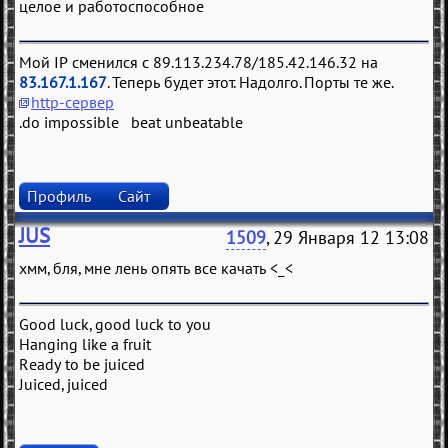
целое и работоспособное
Мой IP сменился с 89.113.234.78/185.42.146.32 на
83.167.1.167
. Теперь будет этот. Надолго. Порты те же.
http-сервер
.do impossible beat unbeatable
Профиль
Сайт
JUS
1509
, 29 Января 12 13:08
хмм, бля, мне лень опять все качать <_<
Good luck, good luck to you
Hanging like a fruit
Ready to be juiced
Juiced, juiced