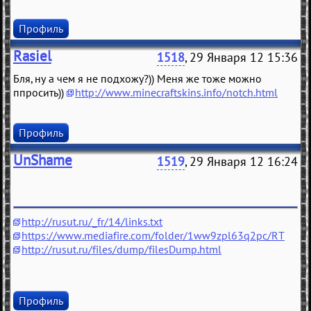
Профиль
Rasiel
1518
, 29 Января 12 15:36
Бля, ну а чем я не подхожу?)) Меня же тоже можно
ппросить))
http://www.minecraftskins.info/notch.html
Профиль
UnShame
1519
, 29 Января 12 16:24
http://rusut.ru/_fr/14/links.txt
https://www.mediafire.com/folder/1ww9zpl63q2pc/RT
http://rusut.ru/files/dump/filesDump.html
Профиль