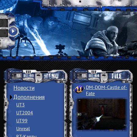
Новости
DM-DOM-Castle of
­
Fate
Дополнения
UT3
UT2004
UT99
Unreal
RT-Карты