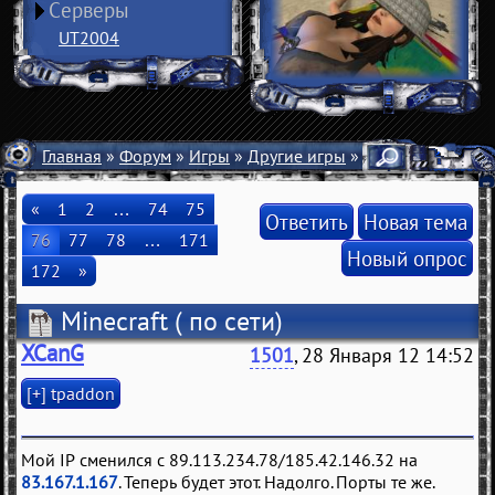
Серверы
UT2004
Главная
»
Форум
»
Игры
»
Другие игры
» Minecraft
«
1
2
…
74
75
Ответить
Новая тема
76
77
78
…
171
Новый опрос
172
»
Minecraft
( по сети)
XCanG
1501
, 28 Января 12 14:52
Мой IP сменился с 89.113.234.78/185.42.146.32 на
83.167.1.167
. Теперь будет этот. Надолго. Порты те же.