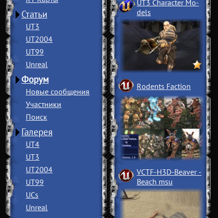
UT3 Character Mo
­
dels
Статьи
UT3
UT2004
UT99
Unreal
Форум
Rodents Faction
Новые сообщения
Участники
Поиск
Галерея
UT4
UT3
UT2004
VCTF-H3D-Beaver
­
Beach msu
UT99
UCs
Unreal