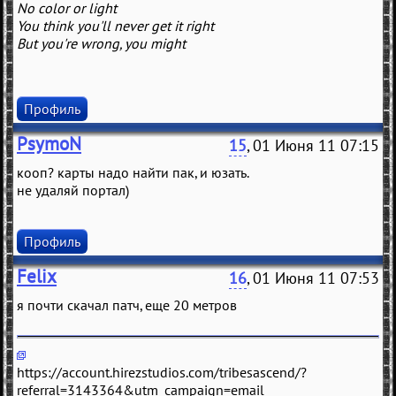
No color or light
You think you'll never get it right
But you're wrong, you might
Профиль
PsymoN
15
, 01 Июня 11 07:15
кооп? карты надо найти пак, и юзать.
не удаляй портал)
Профиль
Felix
16
, 01 Июня 11 07:53
я почти скачал патч, еще 20 метров
https://account.hirezstudios.com/tribesascend/?
referral=3143364&utm_campaign=email