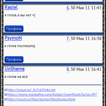
Rasiel
6
, 30 Мая 11 11:43
я готов. а вы нет =(
Профиль
PsymoN
7
, 30 Мая 11 16:38
я готов поспекать)
Профиль
UnShame
8
, 30 Мая 11 16:41
я готов на все
http://rusut.ru/_fr/14/links.txt
https://www.mediafire.com/folder/1ww9zpl63q2pc/RT
http://rusut.ru/files/dump/filesDump.html