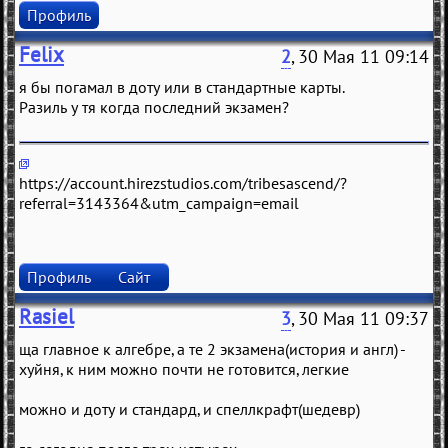
Профиль
Felix
2
, 30 Мая 11 09:14
я бы погамал в доту или в стандартные карты.
Разиль у тя когда последний экзамен?
https://account.hirezstudios.com/tribesascend/?
referral=3143364&utm_campaign=email
Профиль
Сайт
Rasiel
3
, 30 Мая 11 09:37
ща главное к алгебре, а те 2 экзамена(история и англ) -
хуйня, к ним можно почти не готовится, легкие
можно и доту и стандард, и спеллкрафт(шедевр)