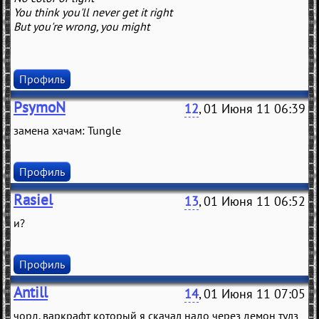
You think you'll never get it right
But you're wrong, you might
Профиль
PsymoN
12
, 01 Июня 11 06:39
замена хачам: Tungle
Профиль
Rasiel
13
, 01 Июня 11 06:52
и?
Профиль
Antill
14
, 01 Июня 11 07:05
чорд, варкрафт который я скачал надо через демон тулз