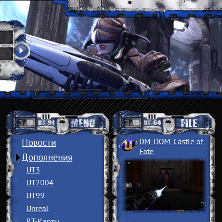
Новости
DM-DOM-Castle of
­
Fate
Дополнения
UT3
UT2004
UT99
Unreal
RT-Карты