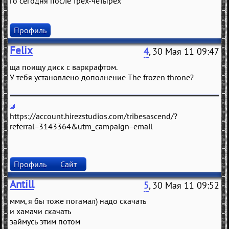
го сегодня после трех-четырех
Профиль
Felix
4
, 30 Мая 11 09:47
ща поищу диск с варкрафтом.
У тебя установлено дополнение The frozen throne?
https://account.hirezstudios.com/tribesascend/?
referral=3143364&utm_campaign=email
Профиль
Сайт
Antill
5
, 30 Мая 11 09:52
ммм, я бы тоже погамал) надо скачать
и хамачи скачать
займусь этим потом