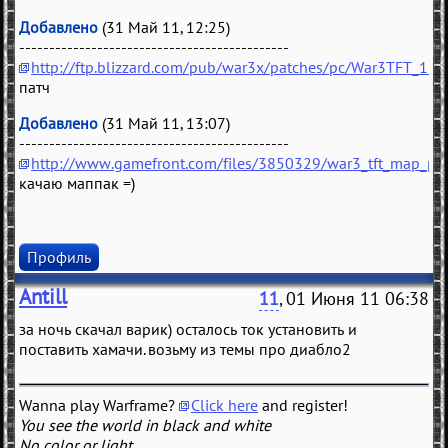
Добавлено
(31 Май 11, 12:25)
---------------------------------------------
http://ftp.blizzard.com/pub/war3x/patches/pc/War3TFT_126
патч
Добавлено
(31 Май 11, 13:07)
---------------------------------------------
http://www.gamefront.com/files/3850329/war3_tft_map_pac
качаю маппак =)
Профиль
Antill
11
, 01 Июня 11 06:38
за ночь скачал варик) осталось ток установить и
поставить хамачи. возьму из темы про диабло2
Wanna play Warframe?
Click here
and register!
You see the world in black and white
No color or light