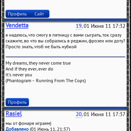
Профиль
Сайт
Vendetta
19
, 01 Июня 11 17:32
я надеюсь, что смогу в пятницу с вами сыграть, ток сразу
скажите, во что вы собрались в реджин, фрозен или доту?
Просто знать, чтоб не быть нубкой
My dreams, they never come true
And if they ever, ever do
It's never you
(Phantogram – Running From The Cops)
Профиль
Rasiel
20
, 01 Июня 11 17:37
мы от фонаря играем)
Добавлено
(01 Июнь 11, 21:37)