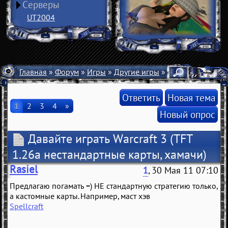
Серверы
UT2004
Главная
»
Форум
»
Игры
»
Другие игры
» Давайте играть W
Ответить
Новая тема
1
2
3
4
»
Новый опрос
Давайте играть Warcraft 3
(TFT
1.26a нестандартные карты, хамачи)
Rasiel
1
, 30 Мая 11 07:10
Предлагаю погамать =) НЕ стандартную стратегию только,
а кастомные карты. Например, маст хэв
Spellcraft