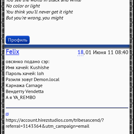
No color or light
You think you'll never get it right
But you're wrong, you might
Профиль
Felix
18
, 01 Июня 11 08:40
овсянко подано сэр:
Имя хачей: Kushishe
Пароль хачей: loh
Разиля зовут Demon.local
Карнажа Carnage
Вендетту Vendetta
А я YA_REMBO
https://account.hirezstudios.com/tribesascend/?
referral=3143364&utm_campaign=email