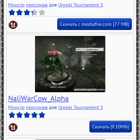
Монстр
персонаж
для
Unreal Tournament 3
Скачать с mediafire.com (77 MB)
NaliWarCow_Alpha
Монстр
персонаж
для
Unreal Tournament 3
Скачать (9.10Mb)