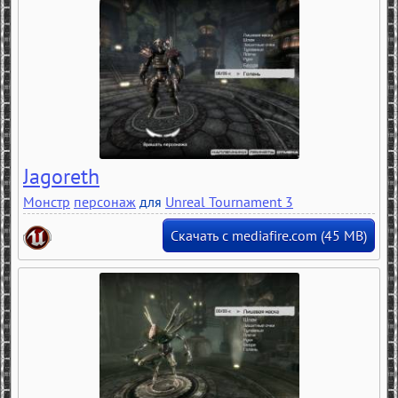
Jagoreth
Монстр
персонаж
для
Unreal Tournament 3
Скачать с mediafire.com (45 MB)