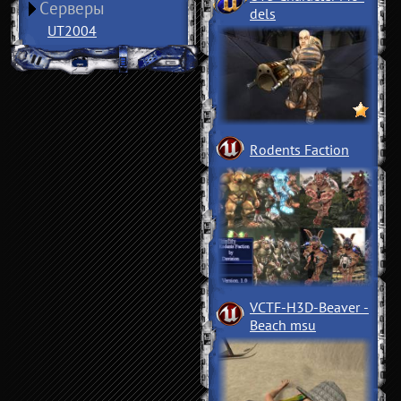
Серверы
dels
UT2004
Rodents Faction
VCTF-H3D-Beaver
­
Beach msu