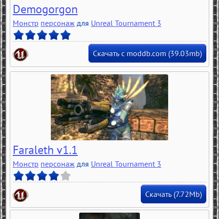
Demogorgon
Монстр
персонаж
для
Unreal Tournament 3
Скачать с moddb.com (39.03mb)
Faraleth v1.1
Монстр
персонаж
для
Unreal Tournament 3
Скачать (7.72Mb)