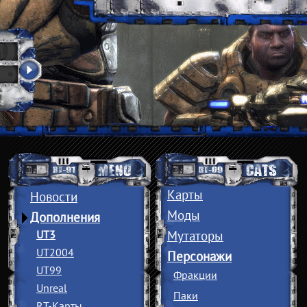
Карты
Новости
Моды
Дополнения
UT3
Мутаторы
UT2004
Персонажи
UT99
Фракции
Unreal
Паки
RT-Карты