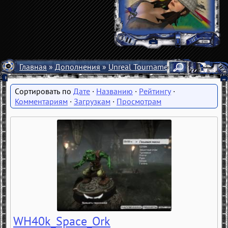
Главная
»
Дополнения
»
Unreal Tournament 3
»
Персонаж
Дате
·
Названию
·
Рейтингу
·
Комментариям
·
Загрузкам
·
Просмотрам
WH40k_Space_Ork