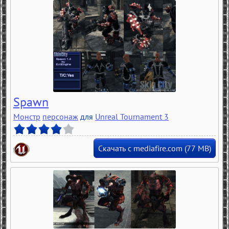
Spawn
Монстр
персонаж
для
Unreal Tournament 3
Скачать с mediafire.com (77 MB)