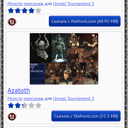
Монстр
персонаж
для
Unreal Tournament 3
Скачать с filefront.com (48.95 MB)
Azatoth
Монстр
персонаж
для
Unreal Tournament 3
Скачать с filefront.com (55.3 MB)