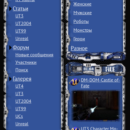
Женские
Статьи
Мужские
UT3
Роботы
UT2004
Монстры
UT99
Unreal
Герои
Форум
Разное
Новые сообщения
Участники
Поиск
Галерея
DM-DOM-Castle of
­
Fate
UT4
UT3
UT2004
UT99
UCs
Unreal
UT3 Character Mo
­