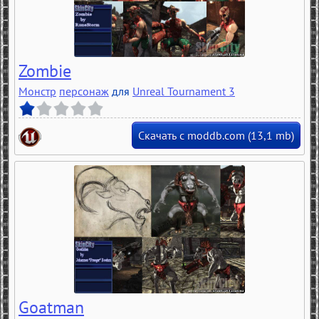
Zombie
Монстр
персонаж
для
Unreal Tournament 3
Скачать с moddb.com (13,1 mb)
Goatman