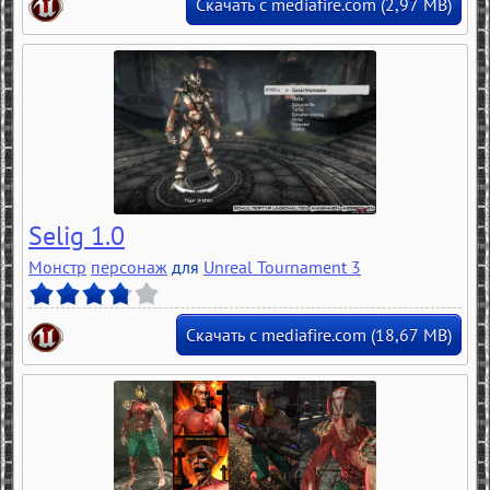
Скачать с mediafire.com (2,97 MB)
Selig 1.0
Монстр
персонаж
для
Unreal Tournament 3
Скачать с mediafire.com (18,67 MB)