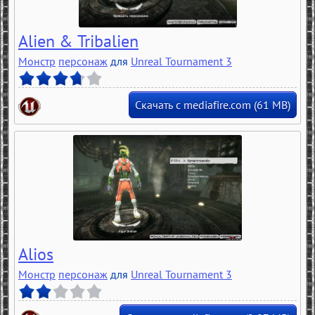
Alien & Tribalien
Монстр
персонаж
для
Unreal Tournament 3
Скачать с mediafire.com (61 MB)
Alios
Монстр
персонаж
для
Unreal Tournament 3