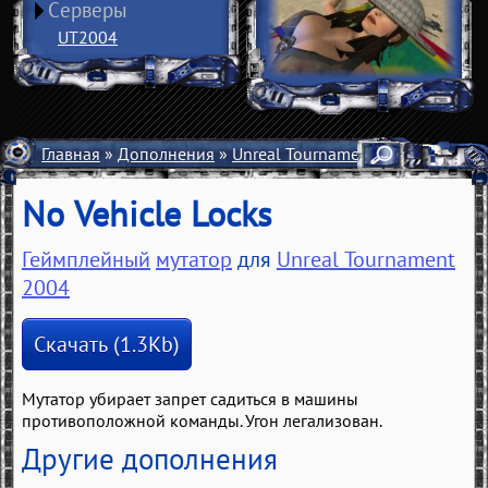
Серверы
UT2004
Главная
»
Дополнения
»
Unreal Tournament 2004
»
Мутат
No Vehicle Locks
Геймплейный
мутатор
для
Unreal Tournament
2004
Скачать (1.3Kb)
Мутатор убирает запрет садиться в машины
противоположной команды. Угон легализован.
Другие дополнения