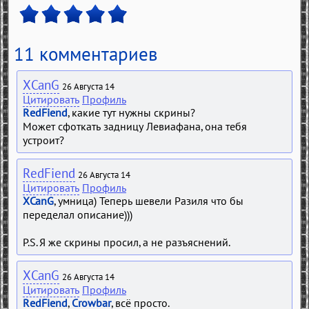
11 комментариев
XCanG
26 Августа 14
Цитировать
Профиль
RedFiend
, какие тут нужны скрины?
Может сфоткать задницу Левиафана, она тебя
устроит?
RedFiend
26 Августа 14
Цитировать
Профиль
XCanG
, умница) Теперь шевели Разиля что бы
переделал описание)))
P.S. Я же скрины просил, а не разъяснений.
XCanG
26 Августа 14
Цитировать
Профиль
RedFiend
,
Crowbar
, всё просто.