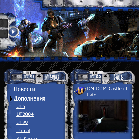
Новости
DM-DOM-Castle of
­
Fate
Дополнения
UT3
UT2004
UT99
Unreal
RT-Карты