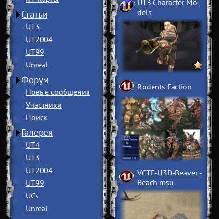
UT3 Character Mo
­
dels
Статьи
UT3
UT2004
UT99
Unreal
Форум
Rodents Faction
Новые сообщения
Участники
Поиск
Галерея
UT4
UT3
UT2004
VCTF-H3D-Beaver
­
Beach msu
UT99
UCs
Unreal