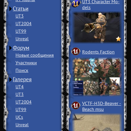
UT3 Character Mo
­
dels
Статьи
UT3
UT2004
UT99
Unreal
Форум
Rodents Faction
Новые сообщения
Участники
Поиск
Галерея
UT4
UT3
UT2004
VCTF-H3D-Beaver
­
Beach msu
UT99
UCs
Unreal