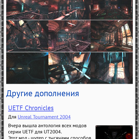
Другие дополнения
UETF Chronicles
Для
Unreal Tournament 2004
Вчера вышла антология всех модов
серии UETF для UT2004.
Этот мод - шутер с тысячами способов