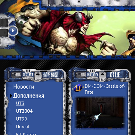
Новости
DM-DOM-Castle of
­
Fate
Дополнения
UT3
UT2004
UT99
Unreal
RT-Карты