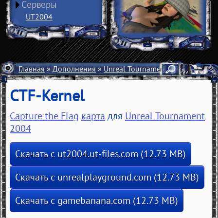
Серверы
UT2004
Главная
»
Дополнения
»
Unreal Tournament 2004
»
Карты
CTF-Kernel
Capture the Flag
карта
для
Unreal Tournament
2004
Скачать с ut2004.ut-files.com (12.73 MB)
Скачать с unrealplayground.com (12.73 MB)
Скачать с gamebanana.com (12.73 MB)