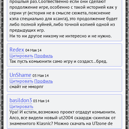
прошлый раз. Соотвественно если они сделают
продолжение игре, особенно с такой историей как у
серии ут (история не в смысле сюжета, пояснение
кэпа специально для ксанга), это продолжение будет
либо полной хуйней, либо точной копией одной из
предыдущих игр.
Ни то ни другое никому не интересно и не нужно.
Redex
04 Мая 14
Цитировать
Профиль
Так пусть комьюнити само игру и создаст... бред.
UnShame
03 Мая 14
Цитировать
Профиль
смайт не мморпг
basildon3
03 Мая 14
Цитировать
Ура! И кстати, возможно проект отдадут комьюнити.
Алсо, все видели новый ut2004 скаардж-скинпак от
знаменитого Klasnic? Можно скачать на UTzone de