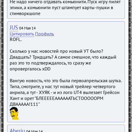
Не надо ничего отдавать комьюнити. Пуск игру пилят
эпики, а комьюнити пуст штампует карты-пушки в
стимворкшопе
JUS
04 Мая 14
Цитировать
Профиль
ROFL.
Сколько у нас новостей про новый УТ было?
Двадцать? Тридцать? А самое смешное, что каждый
раз это то подтверждалось, то сразу же
опровергалось xDD
Вангую новость, что это была первоапрельская шутка.
Типа, смотрите, у нас тут новый трейлер четвертого
анрила, а тут - ХУЯК - и из лого UT4 вылезает Грейсон
Хант и орет "БЛЕЕЕЕЕААААААТЬСТОООООРМ
ДВААААА!111"
Aberiu
04 Мая 14