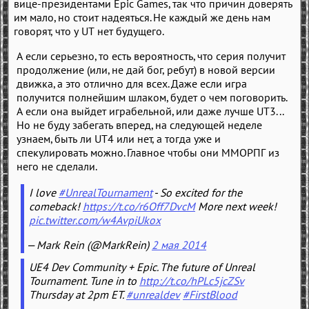
вице-президентами Epic Games, так что причин доверять
им мало, но стоит надеяться. Не каждый же день нам
говорят, что у UT нет будущего.
А если серьезно, то есть вероятность, что серия получит
продолжение (или, не дай бог, ребут) в новой версии
движка, а это отлично для всех. Даже если игра
получится полнейшим шлаком, будет о чем поговорить.
А если она выйдет играбельной, или даже лучше UT3...
Но не буду забегать вперед, на следующей неделе
узнаем, быть ли UT4 или нет, а тогда уже и
спекулировать можно. Главное чтобы они ММОРПГ из
него не сделали.
I love
#UnrealTournament
- So excited for the
comeback!
https://t.co/r6Off7DvcM
More next week!
pic.twitter.com/w4AvpiUkox
— Mark Rein (@MarkRein)
2 мая 2014
UE4 Dev Community + Epic. The future of Unreal
Tournament. Tune in to
http://t.co/hPLc5jcZSv
Thursday at 2pm ET.
#unrealdev
#FirstBlood