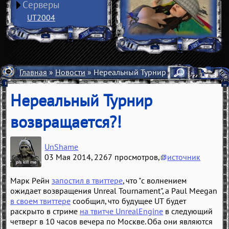
Серверы
UT2004
Главная
»
Новости
» Нереальный Турнир возвращается?!
Нереальный Турнир
возвращается?!
UnShame
03 Мая 2014
, 2267 просмотров,
источник
Марк Рейн
запостил в твиттере
, что "с волнением
ожидает возвращения Unreal Tournament", а Paul Meegan
в своем твиттере
сообщил, что будущее UT будет
раскрыто в стриме
на твитче UnrealEngine
в следующий
четверг в 10 часов вечера по Москве. Оба они являются