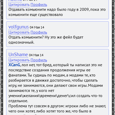
Цитировать
Профиль
Отдавать комьюнити надо было году в 2009, пока это
комьюнити еще существовало
volfgunus
04 Мая 14
Цитировать
Профиль
Отдать комьюнити? Ну это же фейл будет
однозначный.
UnShame
04 Мая 14
Цитировать
Профиль
XCanG
, лол нет, тот бред, который ты написал это не
последствие создания продолжения игры ее
фанатами. Ты судишь по модам, а модами те, кто
разбирается в движке достаточно, чтобы сделать
игру, не занимаются, они делают свои игры. Модами
занимаются те, у кого нет
умения\желания\времени\денег\сил создать что-то
отдельное.
Проблема тут совсем в другом: игроки либо не знают,
чего они хотят, либо хотят того же, что было в