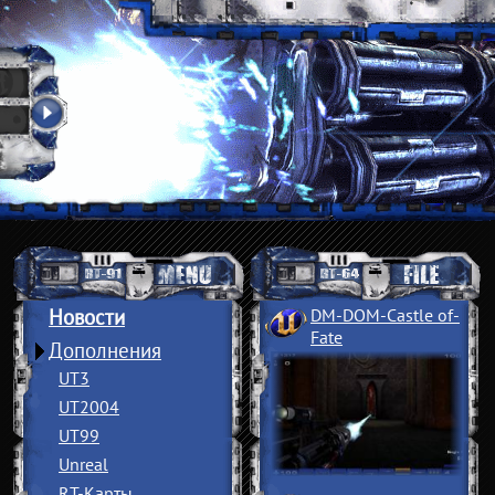
Новости
DM-DOM-Castle of
­
Fate
Дополнения
UT3
UT2004
UT99
Unreal
RT-Карты