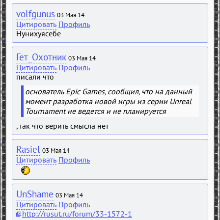
volfgunus
03 Мая 14
Цитировать
Профиль
Нунихуясебе
Гет_Охотник
03 Мая 14
Цитировать
Профиль
писали что
основатель Epic Games, сообщил, что на данный
момент разработка новой игры из серии Unreal
Tournament не ведется и не планируется
, так что верить смысла нет
Rasiel
03 Мая 14
Цитировать
Профиль
UnShame
03 Мая 14
Цитировать
Профиль
http://rusut.ru/forum/33-1572-1