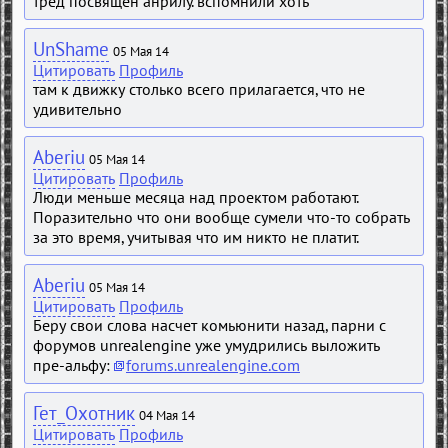
тред посвящен анрилу. вспомнили хоть
UnShame
05 Мая 14
Цитировать
Профиль
там к движку столько всего прилагается, что не
удивительно
Aberiu
05 Мая 14
Цитировать
Профиль
Люди меньше месяца над проектом работают.
Поразительно что они вообще сумели что-то собрать
за это время, учитывая что им никто не платит.
Aberiu
05 Мая 14
Цитировать
Профиль
Беру свои слова насчет комьюнити назад, парни с
форумов unrealengine уже умудрились выложить
пре-альфу:
forums.unrealengine.com
Гет_Охотник
04 Мая 14
Цитировать
Профиль