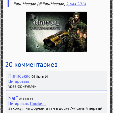
— Paul Meegan (@PaulMeegan)
2 мая 2014
20 комментариев
Пиписькас
06 Июня 14
Цитировать
ураа фритуплей
NatE
08 Мая 14
Цитировать
Профиль
Захожу я на форчан, а там в доске /v/ самый первый