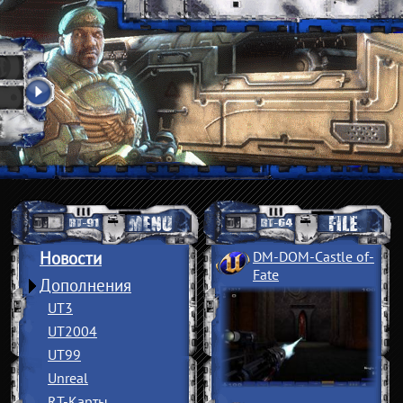
Новости
DM-DOM-Castle of
­
Fate
Дополнения
UT3
UT2004
UT99
Unreal
RT-Карты