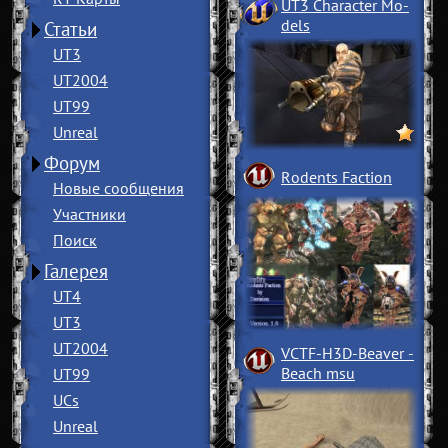
UT3 Character Mo
­
dels
Статьи
UT3
UT2004
UT99
Unreal
Форум
Rodents Faction
Новые сообщения
Участники
Поиск
Галерея
UT4
UT3
UT2004
VCTF-H3D-Beaver
­
Beach msu
UT99
UCs
Unreal