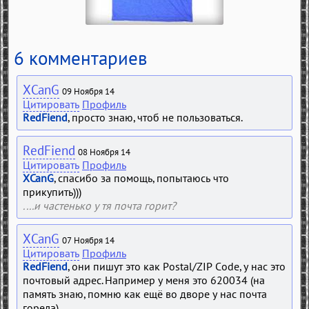
6 комментариев
XCanG
09 Ноября 14
Цитировать
Профиль
RedFiend
, просто знаю, чтоб не пользоваться.
RedFiend
08 Ноября 14
Цитировать
Профиль
XCanG
, спасибо за помощь, попытаюсь что
прикупить)))
....и частенько у тя почта горит?
XCanG
07 Ноября 14
Цитировать
Профиль
RedFiend
, они пишут это как Postal/ZIP Code, у нас это
почтовый адрес. Например у меня это 620034 (на
память знаю, помню как ещё во дворе у нас почта
горела)