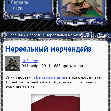
Серверы
UT2004
Главная
»
Новости
» Нереальный мерчендайз
Нереальный мерчендайз
UnShame
04 Ноября 2014
, 1687 просмотров
Эпики добавили
в свой магазин
майки с логотипами
Unreal Tournament 99 и 2004, а также с логотипами
команд из UT99.