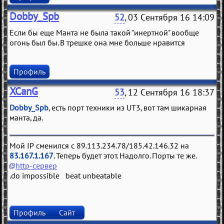
Dobby_Spb
52
, 03 Сентября 16 14:09
Если бы еще Манта не была такой "инертной" вообще
огонь был бы. В трешке она мне больше нравится
Профиль
XCanG
53
, 12 Сентября 16 18:37
Dobby_Spb
, есть порт техники из UT3, вот там шикарная
манта, да.
Мой IP сменился с 89.113.234.78/185.42.146.32 на
83.167.1.167
. Теперь будет этот. Надолго. Порты те же.
http-сервер
.do impossible beat unbeatable
Профиль
Сайт