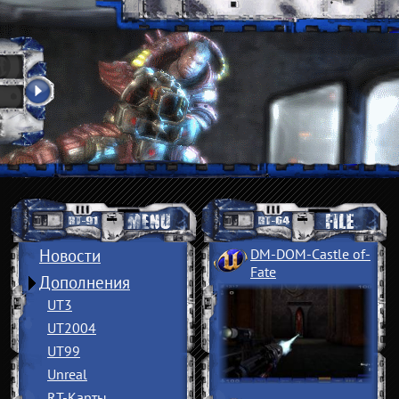
Новости
DM-DOM-Castle of
­
Fate
Дополнения
UT3
UT2004
UT99
Unreal
RT-Карты