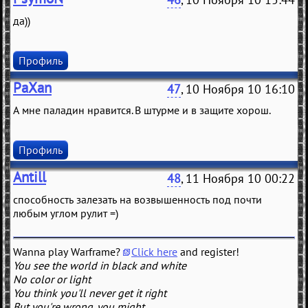
да))
Профиль
PaXan
47
, 10 Ноября 10 16:10
А мне паладин нравится. В штурме и в защите хорош.
Профиль
Antill
48
, 11 Ноября 10 00:22
способность залезать на возвышенность под почти
любым углом рулит =)
Wanna play Warframe?
Click here
and register!
You see the world in black and white
No color or light
You think you'll never get it right
But you're wrong, you might