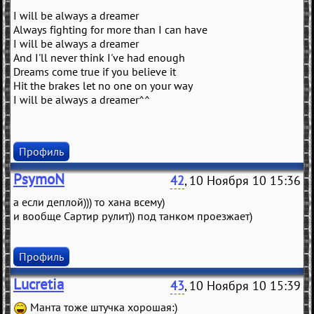
I will be always a dreamer
Always fighting for more than I can have
I will be always a dreamer
And I'll never think I've had enough
Dreams come true if you believe it
Hit the brakes let no one on your way
I will be always a dreamer^^
Профиль
PsymoN
42
, 10 Ноября 10 15:36
а если деплой))) то хана всему)
и вообще Сартир рулит)) под танком проезжает)
Профиль
Lucretia
43
, 10 Ноября 10 15:39
Манта тоже штучка хорошая:)