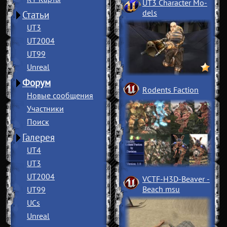
UT3 Character Mo
­
dels
Статьи
UT3
UT2004
UT99
Unreal
Форум
Rodents Faction
Новые сообщения
Участники
Поиск
Галерея
UT4
UT3
UT2004
VCTF-H3D-Beaver
­
Beach msu
UT99
UCs
Unreal