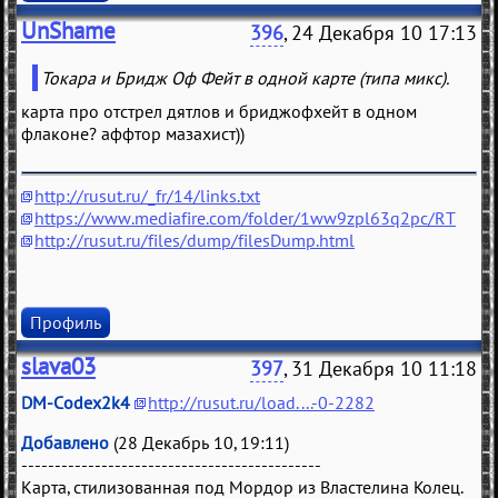
UnShame
396
, 24 Декабря 10 17:13
Токара и Бридж Оф Фейт в одной карте (типа микс).
карта про отстрел дятлов и бриджофхейт в одном
флаконе? аффтор мазахист))
http://rusut.ru/_fr/14/links.txt
https://www.mediafire.com/folder/1ww9zpl63q2pc/RT
http://rusut.ru/files/dump/filesDump.html
Профиль
slava03
397
, 31 Декабря 10 11:18
DM-Codex2k4
http://rusut.ru/load....-0-2282
Добавлено
(28 Декабрь 10, 19:11)
---------------------------------------------
Карта, стилизованная под Мордор из Властелина Колец.