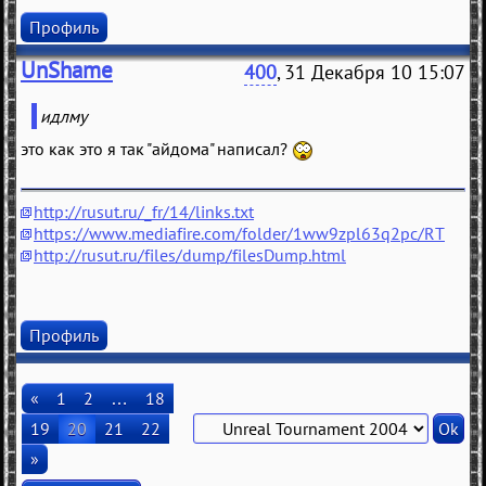
Профиль
UnShame
400
, 31 Декабря 10 15:07
идлму
это как это я так "айдома" написал?
http://rusut.ru/_fr/14/links.txt
https://www.mediafire.com/folder/1ww9zpl63q2pc/RT
http://rusut.ru/files/dump/filesDump.html
Профиль
«
1
2
…
18
19
20
21
22
»