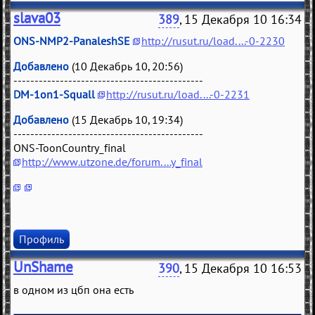
slava03
389
, 15 Декабря 10 16:34
ONS-NMP2-PanaleshSE
http://rusut.ru/load....-0-2230
Добавлено
(10 Декабрь 10, 20:56)
---------------------------------------------
DM-1on1-Squall
http://rusut.ru/load....-0-2231
Добавлено
(15 Декабрь 10, 19:34)
---------------------------------------------
ONS-ToonCountry_final
http://www.utzone.de/forum....y_final
Профиль
UnShame
390
, 15 Декабря 10 16:53
в одном из цбп она есть