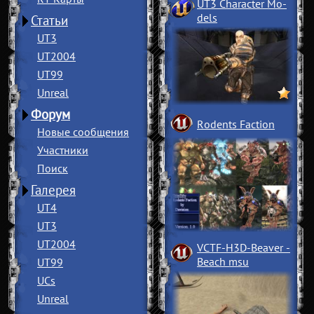
UT3 Character Mo
­
dels
Статьи
UT3
UT2004
UT99
Unreal
Форум
Rodents Faction
Новые сообщения
Участники
Поиск
Галерея
UT4
UT3
UT2004
VCTF-H3D-Beaver
­
Beach msu
UT99
UCs
Unreal