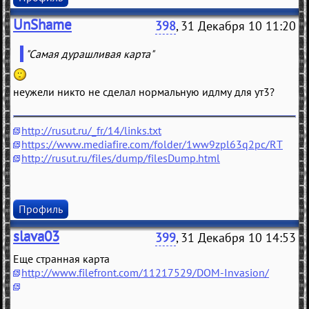
UnShame
398
, 31 Декабря 10 11:20
"Самая дурашливая карта"
неужели никто не сделал нормальную идлму для ут3?
http://rusut.ru/_fr/14/links.txt
https://www.mediafire.com/folder/1ww9zpl63q2pc/RT
http://rusut.ru/files/dump/filesDump.html
Профиль
slava03
399
, 31 Декабря 10 14:53
Еще странная карта
http://www.filefront.com/11217529/DOM-Invasion/