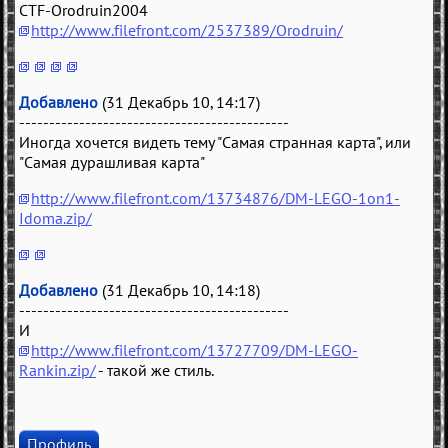
CTF-Orodruin2004
http://www.filefront.com/2537389/Orodruin/
Добавлено
(31 Декабрь 10, 14:17)
---------------------------------------------
Иногда хочется видеть тему "Самая странная карта", или
"Самая дурашливая карта"
http://www.filefront.com/13734876/DM-LEGO-1on1-
Idoma.zip/
Добавлено
(31 Декабрь 10, 14:18)
---------------------------------------------
И
http://www.filefront.com/13727709/DM-LEGO-
Rankin.zip/
- такой же стиль.
Профиль