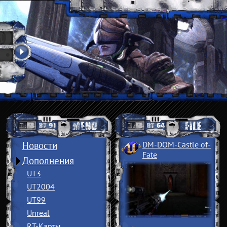
Новости
DM-DOM-Castle of
­
Fate
Дополнения
UT3
UT2004
UT99
Unreal
RT-Карты