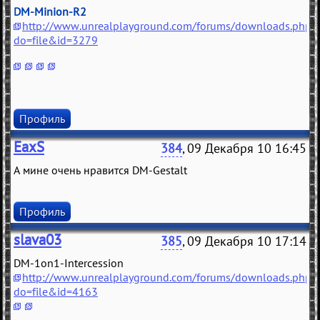
DM-Minion-R2
http://www.unrealplayground.com/forums/downloads.php?
do=file&id=3279
Профиль
EaxS
384
, 09 Декабря 10 16:45
А мине очень нравится DM-Gestalt
Профиль
slava03
385
, 09 Декабря 10 17:14
DM-1on1-Intercession
http://www.unrealplayground.com/forums/downloads.php?
do=file&id=4163