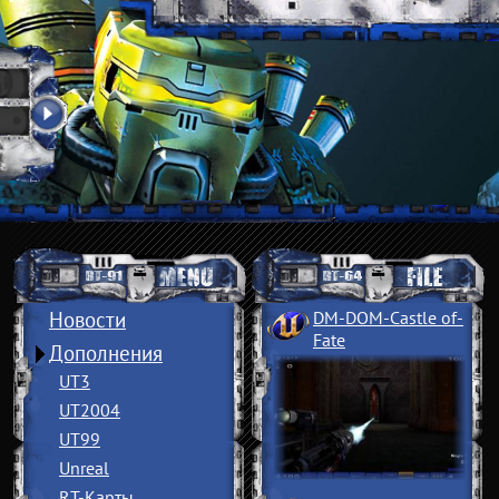
Новости
DM-DOM-Castle of
­
Fate
Дополнения
UT3
UT2004
UT99
Unreal
RT-Карты