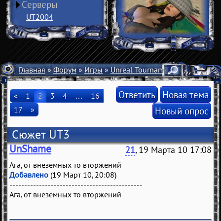
Серверы
UT2004
Главная
»
Форум
»
Игры
»
Unreal Tournament 3
» Сюжет U
Ответить
Новая тема
«
1
2
3
4
…
16
17
»
Новый опрос
Сюжет UT3
UnShame
21
, 19 Марта 10 17:08
Ага, от внеземных то вторжений
Добавлено
(19 Март 10, 20:08)
---------------------------------------------
Ага, от внеземных то вторжений