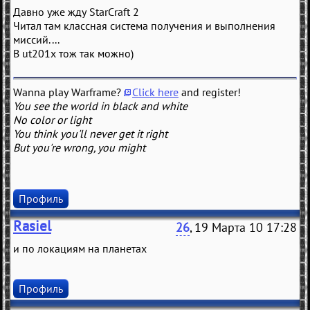
Давно уже жду StarCraft 2
Читал там классная система получения и выполнения
миссий....
В ut201x тож так можно)
Wanna play Warframe?
Click here
and register!
You see the world in black and white
No color or light
You think you'll never get it right
But you're wrong, you might
Профиль
Rasiel
26
, 19 Марта 10 17:28
и по локациям на планетах
Профиль