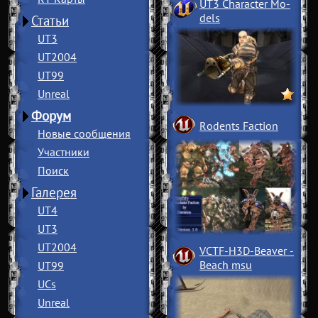
UT3 Character Mo
­
dels
Статьи
UT3
UT2004
UT99
Unreal
Форум
Rodents Faction
Новые сообщения
Участники
Поиск
Галерея
UT4
UT3
UT2004
VCTF-H3D-Beaver
­
Beach msu
UT99
UCs
Unreal