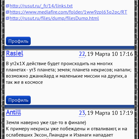
http://rusut.ru/_fr/14/links.txt
https://www.mediafire.com/folder/1ww9zpl63q2pc/RT
http://rusut.ru/files/dump/filesDump.html
Профиль
Rasiel
22
, 19 Марта 10 17:16
В ут2к1Х действие будет происходить на многих
планетах - ут3 планета; земля; планета некрисов; напали;
возможно джанкйард и маленькие миссии на других, а
так же в космосе
Профиль
Antill
23
, 19 Марта 10 17:19
Земля наверно уже где-то в финале)
К примеру некрисы уже побеждены и отваливают, и на
ослабевших Эксон, Лиандри и Изанаги нападает