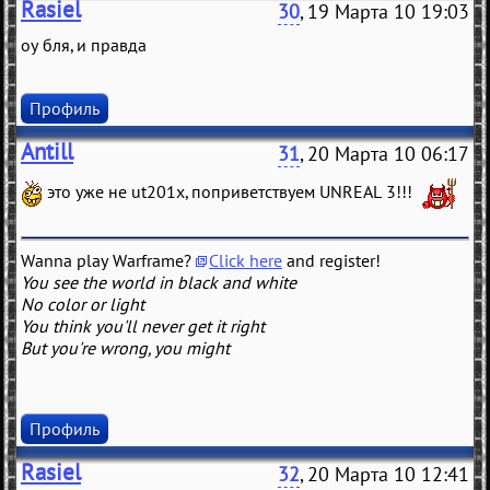
Rasiel
30
, 19 Марта 10 19:03
оу бля, и правда
Профиль
Antill
31
, 20 Марта 10 06:17
это уже не ut201x, поприветствуем UNREAL 3!!!
Wanna play Warframe?
Click here
and register!
You see the world in black and white
No color or light
You think you'll never get it right
But you're wrong, you might
Профиль
Rasiel
32
, 20 Марта 10 12:41