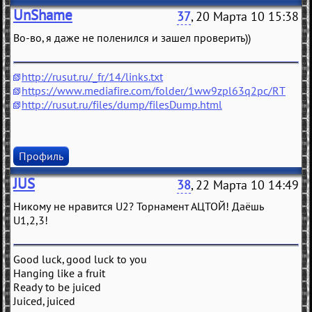
UnShame
37
, 20 Марта 10 15:38
Во-во, я даже не поленился и зашел проверить))
http://rusut.ru/_fr/14/links.txt
https://www.mediafire.com/folder/1ww9zpl63q2pc/RT
http://rusut.ru/files/dump/filesDump.html
Профиль
JUS
38
, 22 Марта 10 14:49
Никому не нравится U2? Торнамент АЦТОЙ! Даёшь
U1,2,3!
Good luck, good luck to you
Hanging like a fruit
Ready to be juiced
Juiced, juiced