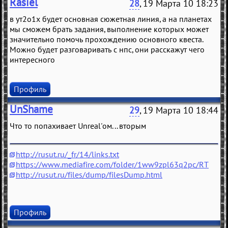
Rasiel
28
, 19 Марта 10 18:23
в ут2о1х будет основная сюжетная линия, а на планетах
мы сможем брать задания, выполнение которых может
значительно помочь прохождению основного квеста.
Можно будет разговаривать с нпс, они расскажут чего
интересного
Профиль
UnShame
29
, 19 Марта 10 18:44
Что то попахивает Unreal'ом... вторым
http://rusut.ru/_fr/14/links.txt
https://www.mediafire.com/folder/1ww9zpl63q2pc/RT
http://rusut.ru/files/dump/filesDump.html
Профиль