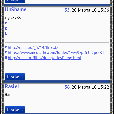
UnShame
35
, 20 Марта 10 13:56
Ну какбэ...
http://rusut.ru/_fr/14/links.txt
https://www.mediafire.com/folder/1ww9zpl63q2pc/RT
http://rusut.ru/files/dump/filesDump.html
Профиль
Rasiel
36
, 20 Марта 10 15:22
блъ
Профиль