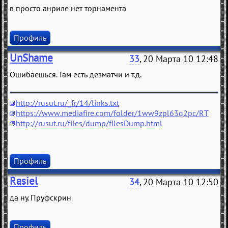
в просто анриле нет торнамента
Профиль
UnShame
33
, 20 Марта 10 12:48
Ошибаешься. Там есть дезматчи и т.д.
http://rusut.ru/_fr/14/links.txt
https://www.mediafire.com/folder/1ww9zpl63q2pc/RT
http://rusut.ru/files/dump/filesDump.html
Профиль
Rasiel
34
, 20 Марта 10 12:50
да ну. Пруфскрин
Профиль