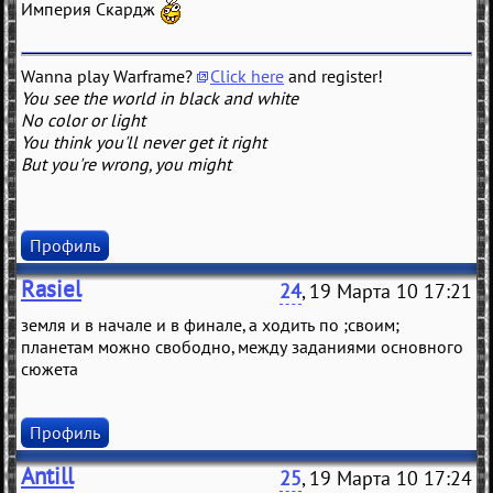
Империя Скардж
Wanna play Warframe?
Click here
and register!
You see the world in black and white
No color or light
You think you'll never get it right
But you're wrong, you might
Профиль
Rasiel
24
, 19 Марта 10 17:21
земля и в начале и в финале, а ходить по ;своим;
планетам можно свободно, между заданиями основного
сюжета
Профиль
Antill
25
, 19 Марта 10 17:24