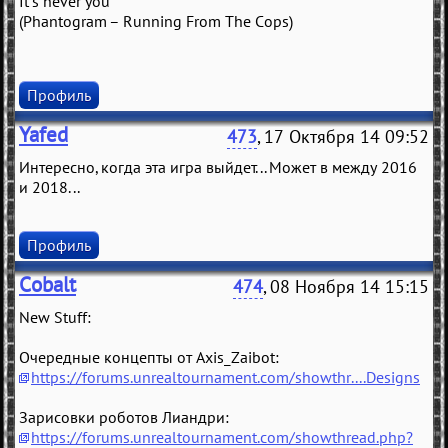
It's never you
(Phantogram – Running From The Cops)
Профиль
Yafed
473
, 17 Октября 14 09:52
Интересно, когда эта игра выйдет... Может в между 2016
и 2018...
Профиль
Cobalt
474
, 08 Ноября 14 15:15
New Stuff:
Очередные концепты от Axis_Zaibot:
https://forums.unrealtournament.com/showthr....Designs
Зарисовки роботов Лиандри:
https://forums.unrealtournament.com/showthread.php?