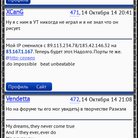
XCanG
471
, 14 Октября 14 20:41
Ну я с ним в УТ никогда не играл и я не знал что он
рисует.
Мой IP сменился с 89.113.234.78/185.42.146.32 на
83.167.1.167
. Теперь будет этот. Надолго. Порты те же.
http-сервер
.do impossible beat unbeatable
Профиль
Сайт
Vendetta
472
, 14 Октября 14 21:08
Но на форуме ты его мог увидеть) в творчестве Разиэля
My dreams, they never come true
And if they ever, ever do