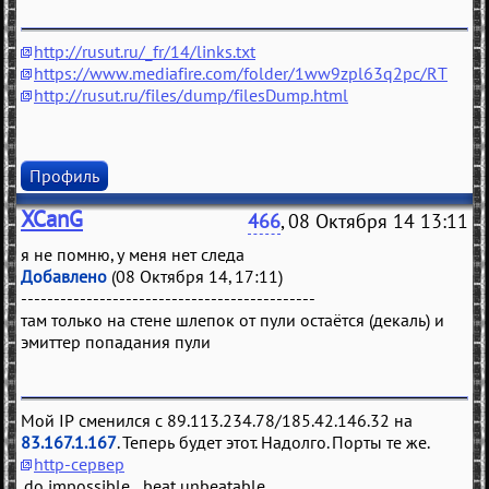
http://rusut.ru/_fr/14/links.txt
https://www.mediafire.com/folder/1ww9zpl63q2pc/RT
http://rusut.ru/files/dump/filesDump.html
Профиль
XCanG
466
, 08 Октября 14 13:11
я не помню, у меня нет следа
Добавлено
(08 Октября 14, 17:11)
---------------------------------------------
там только на стене шлепок от пули остаётся (декаль) и
эмиттер попадания пули
Мой IP сменился с 89.113.234.78/185.42.146.32 на
83.167.1.167
. Теперь будет этот. Надолго. Порты те же.
http-сервер
.do impossible beat unbeatable