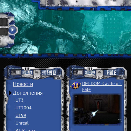
Новости
DM-DOM-Castle of
­
Fate
Дополнения
UT3
UT2004
UT99
Unreal
RT-Карты