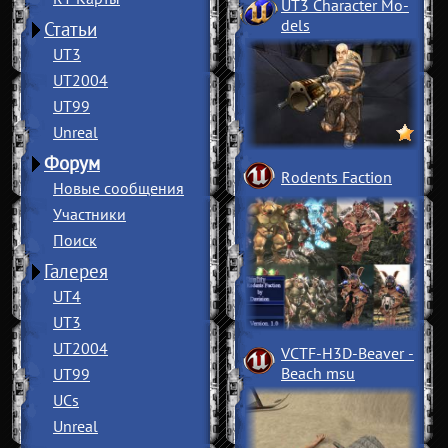
UT3 Character Mo
­
dels
Статьи
UT3
UT2004
UT99
Unreal
Форум
Rodents Faction
Новые сообщения
Участники
Поиск
Галерея
UT4
UT3
UT2004
VCTF-H3D-Beaver
­
Beach msu
UT99
UCs
Unreal