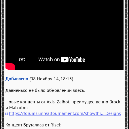
Добавлено
(08 Ноября 14, 18:15)
---------------------------------------------
Давненько не было обновлений здесь.
Новые концепты от Axis_Zaibot, преимущественно Brock
и Malcolm:
https://forums.unrealtournament.com/showthr....Designs
Концепт Бруталиса от Risel: