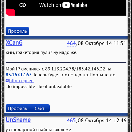
Профиль
XCanG
464
, 08 Октября 14 11:51
хмм, тракетория пули? ну надо же.
Мой IP сменился с 89.113.234.78/185.42.146.32 на
83.167.1.167
. Теперь будет этот. Надолго. Порты те же.
http-сервер
.do impossible beat unbeatable
Профиль
Сайт
UnShame
465
, 08 Октября 14 12:46
у стандартной снайпы такая же