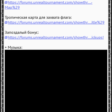
https://forums.unrealtournament.com/showthr....-
Map%29
Тропическая карта для захвата флага:
https://forums.unrealtournament.com/showthr....itle%29
Запоздалый бонус:
https://forums.unrealtournament.com/showthr....ickups!
+ Музыка: