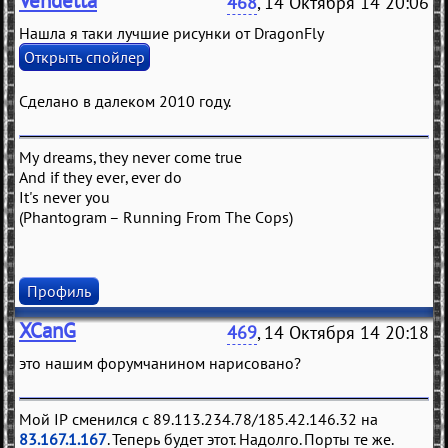
Vendetta
468
, 14 Октября 14 20:06
Нашла я таки лучшие рисунки от DragonFly
Сделано в далеком 2010 году.
My dreams, they never come true
And if they ever, ever do
It's never you
(Phantogram – Running From The Cops)
Профиль
XCanG
469
, 14 Октября 14 20:18
это нашим форумчанином нарисовано?
Мой IP сменился с 89.113.234.78/185.42.146.32 на
83.167.1.167
. Теперь будет этот. Надолго. Порты те же.