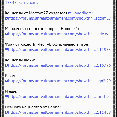
13348-xan-s-xans
Концепты от Mactom27, создателя
Liandribots
:
https://forums.unrealtournament.com/showthr....actom27
Множество концептов Impact Hammer'а:
https://forums.unrealtournament.com/showthr....l-ideas
Флак от KazeoHin-TechAE официально в игре!
https://forums.unrealtournament.com/showthr....t115933
Концепты шоки:
https://forums.unrealtournament.com/showthr....t116796
Рокет:
https://forums.unrealtournament.com/showthr....sign%29
И ещё:
https://forums.unrealtournament.com/showthr....auncher
Немного концептов от Gooba:
https://forums.unrealtournament.com/showthr....t111468