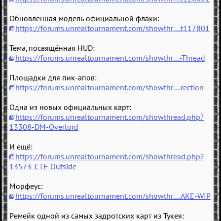
Обновлённая модель официальной флаки:
https://forums.unrealtournament.com/showthr....t117801
Тема, посвящённая HUD:
https://forums.unrealtournament.com/showthr....-Thread
Площадки для пик-апов:
https://forums.unrealtournament.com/showthr....rection
Одна из новых официальных карт:
https://forums.unrealtournament.com/showthread.php?
13308-DM-Overlord
И ещё:
https://forums.unrealtournament.com/showthread.php?
13573-CTF-Outside
Морфеус:
https://forums.unrealtournament.com/showthr....AKE-WIP
Ремейк одной из самых задротских карт из Тукея: