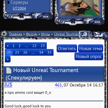
Серверы
UT2004
Главная
»
Форум
»
Игры
»
Unreal Tournament 4
» Новый Un
«
1
2
…
22
23
Ответить
Новая тема
24
25
26
…
34
35
Новый опрос
»
Новый Unreal Tournament
(Спекулируем)
JUS
461
, 07 Октября 14 16:17
я про ammo cost ващет 0_о
Good luck, good luck to you