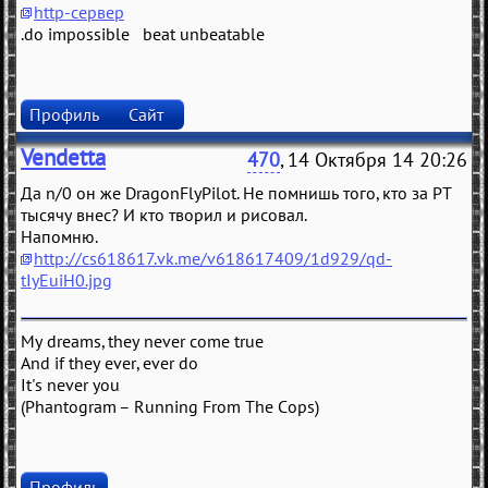
http-сервер
.do impossible beat unbeatable
Профиль
Сайт
Vendetta
470
, 14 Октября 14 20:26
Да n/0 он же DragonFlyPilot. Не помнишь того, кто за РТ
тысячу внес? И кто творил и рисовал.
Напомню.
http://cs618617.vk.me/v618617409/1d929/qd-
tIyEuiH0.jpg
My dreams, they never come true
And if they ever, ever do
It's never you
(Phantogram – Running From The Cops)
Профиль