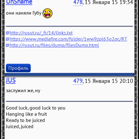
UnShame
478
, 15 Января 15 19:34
они наняли Губу
http://rusut.ru/_fr/14/links.txt
https://www.mediafire.com/folder/1ww9zpl63q2pc/RT
http://rusut.ru/files/dump/filesDump.html
Профиль
JUS
479
, 15 Января 15 20:10
заслужил же, ну
Good luck, good luck to you
Hanging like a fruit
Ready to be juiced
Juiced, juiced