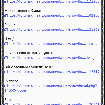
https://forums.unrealtournament.com/showthr....t122208
Модель нового Ксана:
https://forums.unrealtournament.com/showthr....t102280
Рокет:
https://forums.unrealtournament.com/showthr....t121863
И ещё:
https://forums.unrealtournament.com/showthr....auncher
Гениальнейшая новая пушка:
https://forums.unrealtournament.com/showthr....design!
Обновлённый концепт шоки:
https://forums.unrealtournament.com/showthr....t122319
Риппер:
https://forums.unrealtournament.com/showthread.php?
14060-Ripper
Био:
https://forums.unrealtournament.com/showthr....t120661