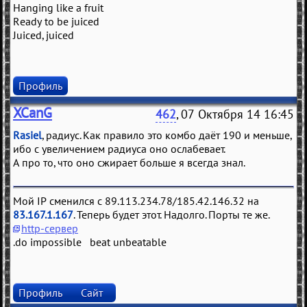
Hanging like a fruit
Ready to be juiced
Juiced, juiced
Профиль
XCanG
462
, 07 Октября 14 16:45
Rasiel
, радиус. Как правило это комбо даёт 190 и меньше,
ибо с увеличением радиуса оно ослабевает.
А про то, что оно сжирает больше я всегда знал.
Мой IP сменился с 89.113.234.78/185.42.146.32 на
83.167.1.167
. Теперь будет этот. Надолго. Порты те же.
http-сервер
.do impossible beat unbeatable
Профиль
Сайт