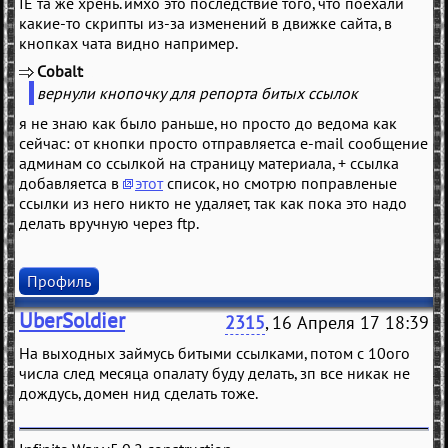
IE та же хрень. имхо это последствие того, что поехали
какие-то скрипты из-за изменений в движке сайта, в
кнопках чата видно например.
Cobalt
(
)
вернули кнопочку для репорта битых ссылок
я не знаю как было раньше, но просто до ведома как
сейчас: от кнопки просто отправляетса e-mail сообщение
админам со ссылкой на страницу материала, + ссылка
добавляетса в
этот
список, но смотрю поправленые
ссылки из него никто не удаляет, так как пока это надо
делать вручную через ftp.
Профиль
UberSoldier
2315
, 16 Апреля 17 18:39
На выходных займусь битыми ссылками, потом с 10ого
числа след месяца опалату буду делать, зп все никак не
дождусь, домен нид сделать тоже.