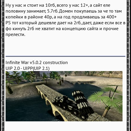
Ну у нас и стоит на 10гб, всего у нас 12+, а сайт еле
половину занимает, 5.7гб. Домен покупаешь за че то там
копейки в районе 40р, а на год продливаешь за 400+
PS тот который дешевле дает на 2гб, дает, даже если все в
фо кинуть 2гб не хватит на концепцию сайта и прочие
прелести.
Infinite War v5.0.2 construction
UIP 2.0 - UIPP(UIP 2.1)