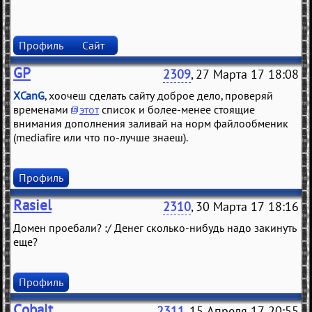
Профиль
Сайт
GP
2309
, 27 Марта 17 18:08
XCanG
, хоочеш сделать сайту доброе дело, проверяй
временами
этот
список и более-менее стоящие
внимания дополнения заливай на норм файлообменик
(mediafire или что по-лучше знаеш).
Профиль
Rasiel
2310
, 30 Марта 17 18:16
Домен проебали? :/ Денег сколько-нибудь надо закинуть
еще?
Профиль
Cobalt
2311
, 15 Апреля 17 20:55