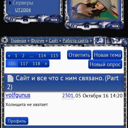
Серверы
UT2004
Главная
»
Форум
»
Сайт
»
Работа сайта
» Сайт и все что с 
Ответить
Новая тема
«
1
2
…
114
115
116
117
118
»
Новый опрос
Сайт и все что с ним связано.
(Part
2)
volfgunus
2301
, 05 Октября 16 14:20
Холищита не хватает
Профиль