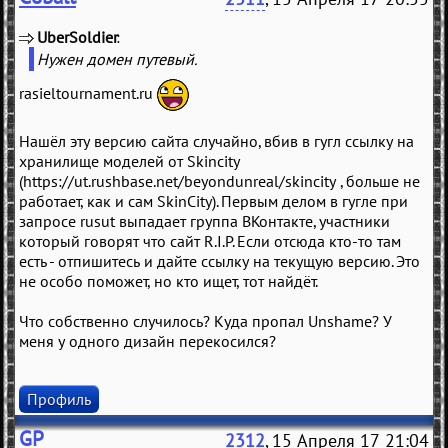
UberSoldier
(
)
Нужен домен путевый.
rasieltournament.ru
Нашёл эту версию сайта случайно, вбив в гугл ссылку на
хранилище моделей от Skincity
(https://ut.rushbase.net/beyondunreal/skincity , больше не
работает, как и сам SkinCity). Первым делом в гугле при
запросе rusut выпадает группа ВКонтакте, участники
который говорят что сайт R.I.P. Если отсюда кто-то там
есть - отпишитесь и дайте ссылку на текущую версию. Это
не особо поможет, но кто ищет, тот найдёт.
Что собственно случилось? Куда пропал Unshame? У
меня у одного дизайн перекосился?
Профиль
GP
2312
, 15 Апреля 17 21:04