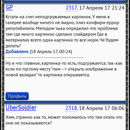
GP
2317
, 17 Апреля 17 21:24
Кстати на счет неподгружаемых картинок. У меня в
галерее вообще ничего не видно, плиз конфирм еррор
репитабилити. Методом тыка определил что проблема
там где много картинок сделано слайдером. Где в
материалах всего одна картинка то все норм. Че будем
делать?
Добавлено
(18 Апрель 17, 00:24)
---------------------------------------------
Ну и что главное, картинка-то есть, подгружаетса, так-как
если по пустому месту "пкм --> открыть изображение в
новой вкладке" то картинка открываетса.
Профиль
UberSoldier
2318
, 18 Апреля 17 06:06
Хмм, странно как то, может поломалось что там опять что
они не показываются?