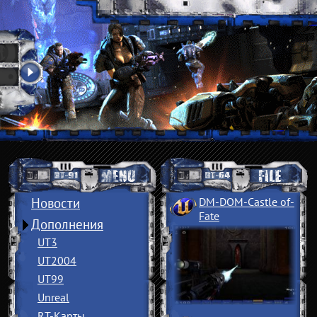
Новости
DM-DOM-Castle of
­
Fate
Дополнения
UT3
UT2004
UT99
Unreal
RT-Карты