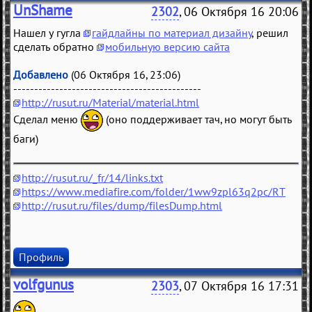
UnShame
2302
, 06 Октября 16 20:06
Нашел у гугла
гайдлайны по материал дизайну
, решил
сделать обратно
мобильную версию сайта
Добавлено
(06 Октября 16, 23:06)
---------------------------------------------
http://rusut.ru/Material/material.html
Сделал меню
(оно поддерживает тач, но могут быть
баги)
http://rusut.ru/_fr/14/links.txt
https://www.mediafire.com/folder/1ww9zpl63q2pc/RT
http://rusut.ru/files/dump/filesDump.html
Профиль
volfgunus
2303
, 07 Октября 16 17:31