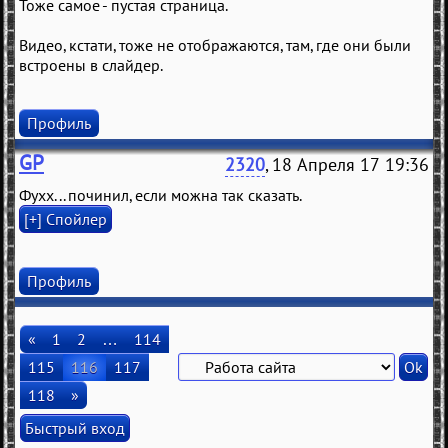
Тоже самое - пустая страница.
Видео, кстати, тоже не отображаются, там, где они были
встроены в слайдер.
Профиль
GP
2320
, 18 Апреля 17 19:36
Фухх... починил, если можна так сказать.
Профиль
«
1
2
…
114
115
116
117
118
»