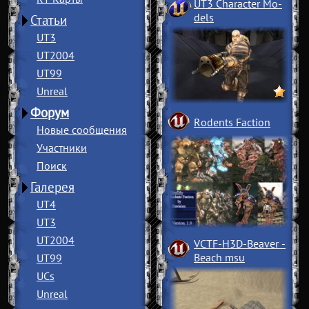
UT3 Character Mo
­
dels
Статьи
UT3
UT2004
UT99
Unreal
Форум
Rodents Faction
Новые сообщения
Участники
Поиск
Галерея
UT4
UT3
UT2004
VCTF-H3D-Beaver
­
Beach msu
UT99
UCs
Unreal