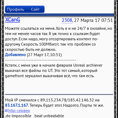
Профиль
Сайт
XCanG
2308
, 27 Марта 17 07:51
Можете ссылаться на меня. Хоть я и не 24/7 в онлайне, но
тем не менее часов так 8 уж точно к ссылкам будет
доступ. Если надо, могу отсортировать контент по-
другому. Скорость 100Мбит/с так что проблем со
скоростью быть не должно.
Добавлено
(27 Март 17, 10:51)
---------------------------------------------
Кстати, с меня уже в начале февраля Unreal archiever
выкачал все файлы по UT. Это тот самый, который
gamefront зеркалил выкачивая всё, что там есть.
Мой IP сменился с 89.113.234.78/185.42.146.32 на
83.167.1.167
. Теперь будет этот. Надолго. Порты те же.
http-сервер
.do impossible beat unbeatable