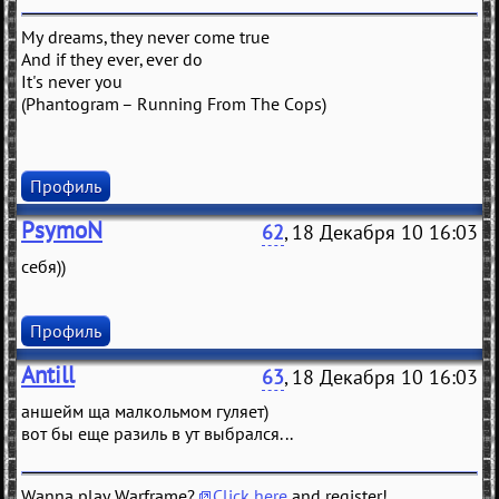
My dreams, they never come true
And if they ever, ever do
It's never you
(Phantogram – Running From The Cops)
Профиль
PsymoN
62
, 18 Декабря 10 16:03
себя))
Профиль
Antill
63
, 18 Декабря 10 16:03
аншейм ща малкольмом гуляет)
вот бы еще разиль в ут выбрался...
Wanna play Warframe?
Click here
and register!