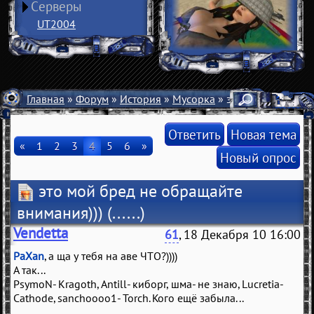
Серверы
UT2004
Главная
»
Форум
»
История
»
Мусорка
» это мой бред не 
Ответить
Новая тема
«
1
2
3
4
5
6
»
Новый опрос
это мой бред не обращайте
внимания)))
(......)
Vendetta
61
, 18 Декабря 10 16:00
PaXan
, а ща у тебя на аве ЧТО?))))
А так...
PsymoN- Kragoth, Antill- киборг, шма- не знаю, Lucretia-
Cathode, sanchoooo1- Torch. Кого ещё забыла...