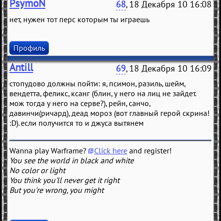
PsymoN
68
, 18 Декабря 10 16:08
нет, нужен тот перс которым ты играешь
Профиль
Antill
69
, 18 Декабря 10 16:09
стопудово должны пойти: я, псимон, разиль, шейм,
вендетта, феликс, ксанг (блин, у него на лиц не зайдет.
мож тогда у него на серве?), рейн, санчо,
давинчи(ричард), деад мороз (вот главный герой скрина!
:D). если получится то и джуса вытянем
Wanna play Warframe?
Click here
and register!
You see the world in black and white
No color or light
You think you'll never get it right
But you're wrong, you might