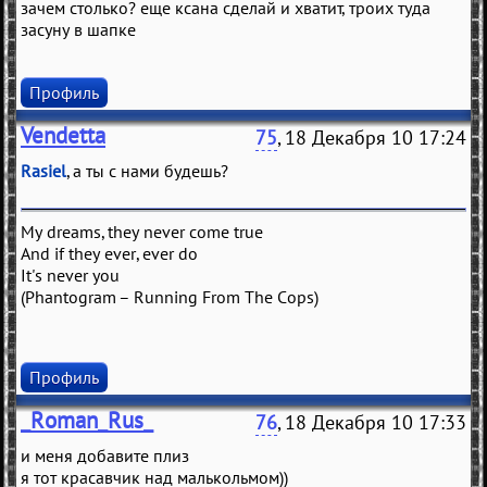
зачем столько? еще ксана сделай и хватит, троих туда
засуну в шапке
Профиль
Vendetta
75
, 18 Декабря 10 17:24
Rasiel
, а ты с нами будешь?
My dreams, they never come true
And if they ever, ever do
It's never you
(Phantogram – Running From The Cops)
Профиль
_Roman_Rus_
76
, 18 Декабря 10 17:33
и меня добавите плиз
я тот красавчик над малькольмом))