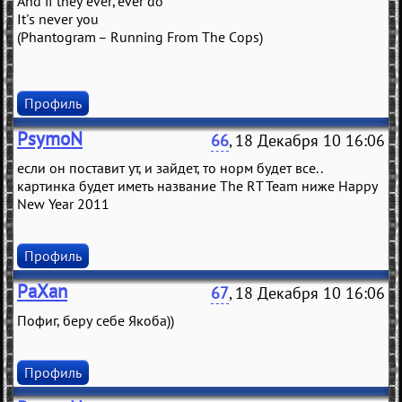
And if they ever, ever do
It's never you
(Phantogram – Running From The Cops)
Профиль
PsymoN
66
, 18 Декабря 10 16:06
если он поставит ут, и зайдет, то норм будет все..
картинка будет иметь название The RT Team ниже Happy
New Year 2011
Профиль
PaXan
67
, 18 Декабря 10 16:06
Пофиг, беру себе Якоба))
Профиль