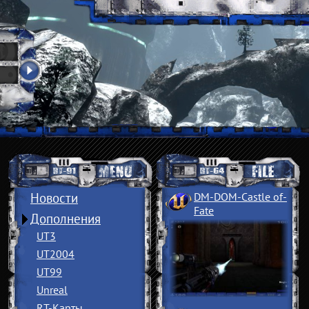
Новости
DM-DOM-Castle of
­
Fate
Дополнения
UT3
UT2004
UT99
Unreal
RT-Карты