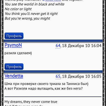
You see the world in black and white
No color or light
You think you'll never get it right
But you're wrong, you might
Профиль
PsymoN
64
, 18 Декабря 10 16:04
разиля сделаем)
Профиль
Vendetta
65
, 18 Декабря 10 16:05
Шма при проверке своего триала за Танниса был)
А вот Разиэля надо вытащить, как же без него?
My dreams, they never come true