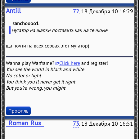
Antill
72
, 18 Декабря 10 16:29
sanchoooo1
(
)
мутатор на шапки поставить как на течкоме
ща почти на всех сервах этот мутатор)
Wanna play Warframe?
Click here
and register!
You see the world in black and white
No color or light
You think you'll never get it right
But you're wrong, you might
Профиль
_Roman_Rus_
73
, 18 Декабря 10 16:51