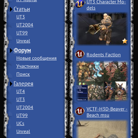
UT3 Character Mo
­
dels
Статьи
UT3
UT2004
UT99
Unreal
Форум
Rodents Faction
Новые сообщения
Участники
Поиск
Галерея
UT4
UT3
UT2004
VCTF-H3D-Beaver
­
Beach msu
UT99
UCs
Unreal