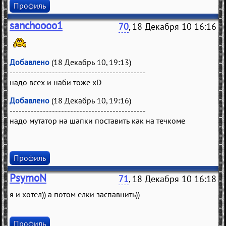
Профиль
sanchoooo1
70
, 18 Декабря 10 16:16
Добавлено
(18 Декабрь 10, 19:13)
---------------------------------------------
надо всех и наби тоже xD
Добавлено
(18 Декабрь 10, 19:16)
---------------------------------------------
надо мутатор на шапки поставить как на течкоме
Профиль
PsymoN
71
, 18 Декабря 10 16:18
я и хотел)) а потом елки заспавнить))
Профиль