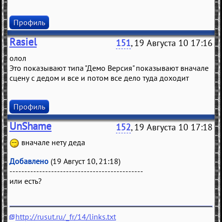
Профиль
Rasiel
151
, 19 Августа 10 17:16
олол
Это показывают типа "Демо Версия" показывают вначале
сцену с дедом и все и потом все дело туда доходит
Профиль
UnShame
152
, 19 Августа 10 17:18
вначале нету деда
Добавлено
(19 Август 10, 21:18)
---------------------------------------------
или есть?
http://rusut.ru/_fr/14/links.txt