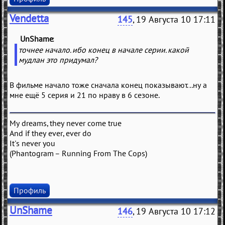
Vendetta
145
, 19 Августа 10 17:11
UnShame
(
)
точнее начало. ибо конец в начале серии. какой
мудлан это придумал?
В фильме начало тоже сначала конец показывают...ну а
мне ещё 5 серия и 21 по нраву в 6 сезоне.
My dreams, they never come true
And if they ever, ever do
It's never you
(Phantogram – Running From The Cops)
Профиль
UnShame
146
, 19 Августа 10 17:12