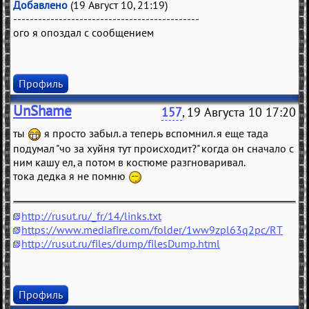
Добавлено
(19 Август 10, 21:19)
---------------------------------------------
ого я опоздал с сообщением
Профиль
UnShame
157
, 19 Августа 10 17:20
ты
я просто забыл. а теперь вспомнил. я еще тада
подумал "чо за хуйня тут происходит?" когда он сначало с
ним кашу ел, а потом в костюме разгноваривал.
тока дедка я не помню
http://rusut.ru/_fr/14/links.txt
https://www.mediafire.com/folder/1ww9zpl63q2pc/RT
http://rusut.ru/files/dump/filesDump.html
Профиль