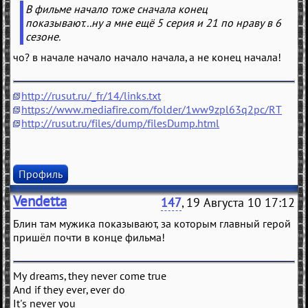
В фильме начало тоже сначала конец
показывают...ну а мне ещё 5 серия и 21 по нраву в 6
сезоне.
чо? в начале начало начало начала, а не конец начала!
http://rusut.ru/_fr/14/links.txt
https://www.mediafire.com/folder/1ww9zpl63q2pc/RT
http://rusut.ru/files/dump/filesDump.html
Профиль
Vendetta
147
, 19 Августа 10 17:12
Блин там мужика показывают, за которым главный герой
пришёл почти в конце фильма!
My dreams, they never come true
And if they ever, ever do
It's never you