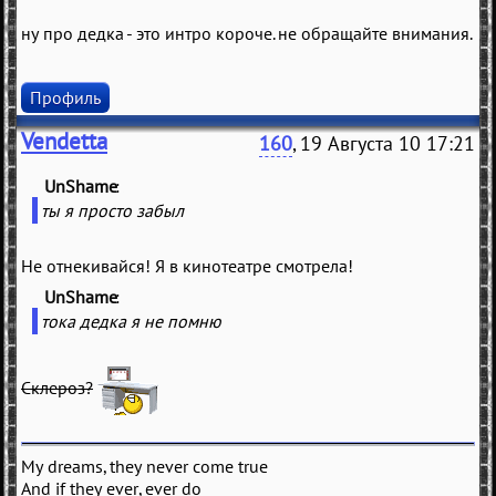
ну про дедка - это интро короче. не обращайте внимания.
Профиль
Vendetta
160
, 19 Августа 10 17:21
UnShame
(
)
ты я просто забыл
Не отнекивайся! Я в кинотеатре смотрела!
UnShame
(
)
тока дедка я не помню
Склероз?
My dreams, they never come true
And if they ever, ever do