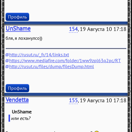
Профиль
UnShame
154
, 19 Августа 10 17:18
бля, я лоханулсо))
http://rusut.ru/_fr/14/links.txt
https://www.mediafire.com/folder/1ww9zpl63q2pc/RT
http://rusut.ru/files/dump/filesDump.html
Профиль
Vendetta
155
, 19 Августа 10 17:18
UnShame
(
)
или есть?