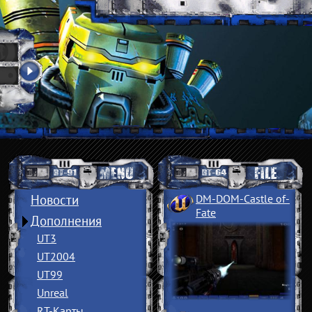
Новости
DM-DOM-Castle of
­
Fate
Дополнения
UT3
UT2004
UT99
Unreal
RT-Карты