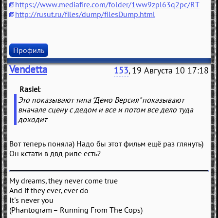
https://www.mediafire.com/folder/1ww9zpl63q2pc/RT
http://rusut.ru/files/dump/filesDump.html
Профиль
Vendetta
153
, 19 Августа 10 17:18
Rasiel
(
)
Это показывают типа "Демо Версия" показывают
вначале сцену с дедом и все и потом все дело туда
доходит
Вот теперь поняла) Надо бы этот фильм ещё раз глянуть)
Он кстати в двд рипе есть?
My dreams, they never come true
And if they ever, ever do
It's never you
(Phantogram – Running From The Cops)