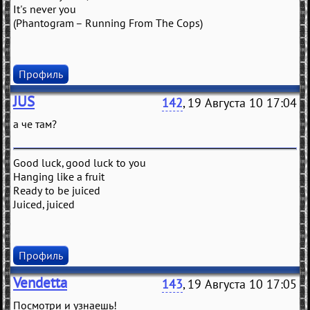
It's never you
(Phantogram – Running From The Cops)
Профиль
JUS
142
, 19 Августа 10 17:04
а че там?
Good luck, good luck to you
Hanging like a fruit
Ready to be juiced
Juiced, juiced
Профиль
Vendetta
143
, 19 Августа 10 17:05
Посмотри и узнаешь!