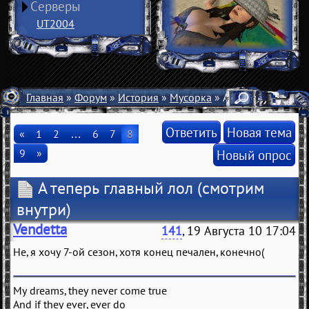
Серверы
UT2004
Главная
»
Форум
»
История
»
Мусорка
» А теперь главный
Ответить
Новая тема
«
1
2
…
6
7
8
9
»
Новый опрос
А теперь главный лол
(смотрим
внутри)
Vendetta
141
, 19 Августа 10 17:04
Не, я хочу 7-ой сезон, хотя конец печален, конечно(
My dreams, they never come true
And if they ever, ever do