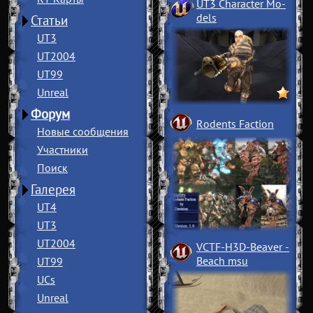
UT3 Character Mo
­
dels
Статьи
UT3
UT2004
UT99
Unreal
Форум
Rodents Faction
Новые сообщения
Участники
Поиск
Галерея
UT4
UT3
UT2004
VCTF-H3D-Beaver
­
Beach msu
UT99
UCs
Unreal