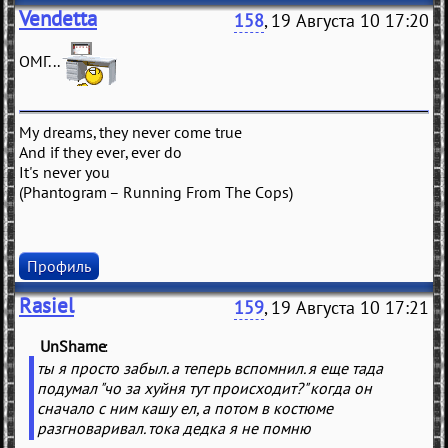
Vendetta
158
, 19 Августа 10 17:20
ОМГ...
My dreams, they never come true
And if they ever, ever do
It's never you
(Phantogram – Running From The Cops)
Профиль
Rasiel
159
, 19 Августа 10 17:21
UnShame
(
)
ты я просто забыл. а теперь вспомнил. я еще тада
подумал "чо за хуйня тут происходит?" когда он
сначало с ним кашу ел, а потом в костюме
разгноваривал. тока дедка я не помню