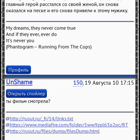
главный герой расстался со своей женой, он снова
оказался на песке и его снова привели к этому мужику.
My dreams, they never come true
And if they ever, ever do
It's never you
(Phantogram – Running From The Cops)
Профиль
UnShame
150
, 19 Августа 10 17:15
ты фильм смотрела?
http://rusut.ru/_fr/14/links.txt
https://www.mediafire.com/folder/1ww9zpl63q2pc/RT
http://rusut.ru/files/dump/filesDump.html