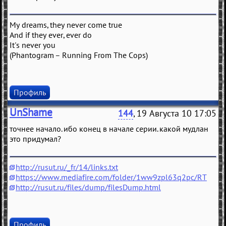
My dreams, they never come true
And if they ever, ever do
It's never you
(Phantogram – Running From The Cops)
Профиль
UnShame
144
, 19 Августа 10 17:05
точнее начало. ибо конец в начале серии. какой мудлан
это придумал?
http://rusut.ru/_fr/14/links.txt
https://www.mediafire.com/folder/1ww9zpl63q2pc/RT
http://rusut.ru/files/dump/filesDump.html
Профиль