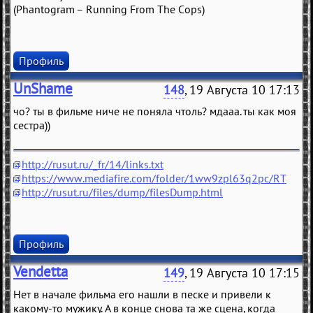
(Phantogram – Running From The Cops)
Профиль
UnShame
148
, 19 Августа 10 17:13
чо? ты в фильме ниче не поняла чтоль? мдааа. ты как моя
сестра))
http://rusut.ru/_fr/14/links.txt
https://www.mediafire.com/folder/1ww9zpl63q2pc/RT
http://rusut.ru/files/dump/filesDump.html
Профиль
Vendetta
149
, 19 Августа 10 17:15
Нет в начале фильма его нашли в песке и привели к
какому-то мужику. А в конце снова та же сцена, когда