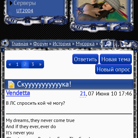
Серверы
UT2004
Главная
»
Форум
»
История
»
Мусорка
» Скууууууууууука!
Ответить
Новая тема
«
1
2
3
»
Новый опрос
Скууууууууууука!
Vendetta
21
, 07 Июня 10 17:46
В ЛС спросить кой чё могу?
My dreams, they never come true
And if they ever, ever do
It's never you