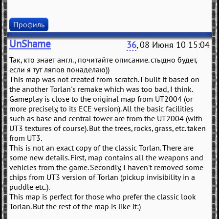
Профиль
UnShame
36
, 08 Июня 10 15:04
Так, кто знает англ., почитайте описание. стыдно будет,
если я тут ляпов понаделаю))
This map was not created from scratch. I built it based on
the another Torlan's remake which was too bad, I think.
Gameplay is close to the original map from UT2004 (or
more precisely, to its ECE version). All the basic facilities
such as base and central tower are from the UT2004 (with
UT3 textures of course). But the trees, rocks, grass, etc. taken
from UT3.
This is not an exact copy of the classic Torlan. There are
some new details. First, map contains all the weapons and
vehicles from the game. Secondly, I haven't removed some
chips from UT3 version of Torlan (pickup invisibility in a
puddle etc.).
This map is perfect for those who prefer the classic look
Torlan. But the rest of the map is like it:)