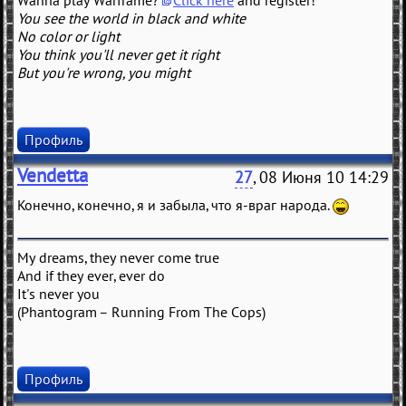
Wanna play Warframe?
Click here
and register!
You see the world in black and white
No color or light
You think you'll never get it right
But you're wrong, you might
Профиль
Vendetta
27
, 08 Июня 10 14:29
Конечно, конечно, я и забыла, что я-враг народа.
My dreams, they never come true
And if they ever, ever do
It's never you
(Phantogram – Running From The Cops)
Профиль