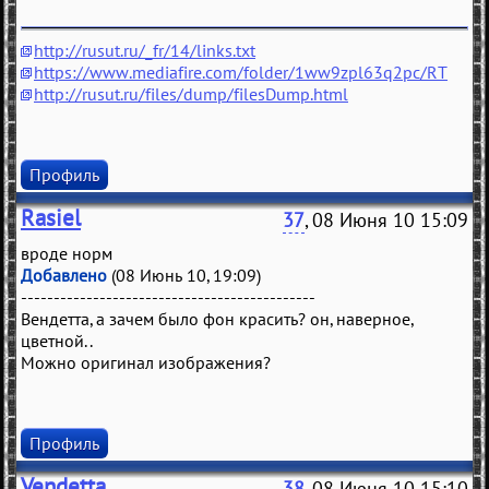
http://rusut.ru/_fr/14/links.txt
https://www.mediafire.com/folder/1ww9zpl63q2pc/RT
http://rusut.ru/files/dump/filesDump.html
Профиль
Rasiel
37
, 08 Июня 10 15:09
вроде норм
Добавлено
(08 Июнь 10, 19:09)
---------------------------------------------
Вендетта, а зачем было фон красить? он, наверное,
цветной..
Можно оригинал изображения?
Профиль
Vendetta
38
, 08 Июня 10 15:10