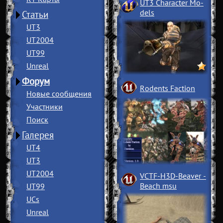
UT3 Character Mo
­
dels
Статьи
UT3
UT2004
UT99
Unreal
Форум
Rodents Faction
Новые сообщения
Участники
Поиск
Галерея
UT4
UT3
UT2004
VCTF-H3D-Beaver
­
Beach msu
UT99
UCs
Unreal