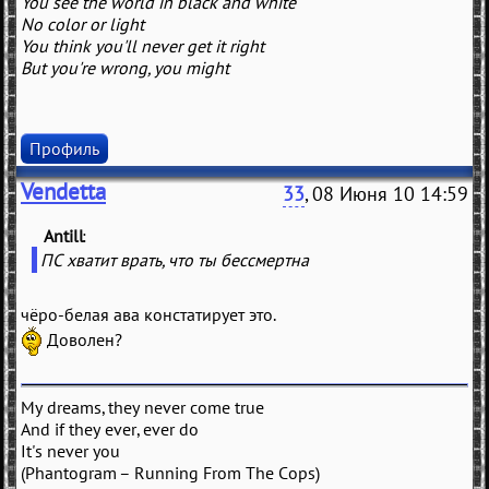
You see the world in black and white
No color or light
You think you'll never get it right
But you're wrong, you might
Профиль
Vendetta
33
, 08 Июня 10 14:59
Antill
(
)
ПС хватит врать, что ты бессмертна
чёро-белая ава констатирует это.
Доволен?
My dreams, they never come true
And if they ever, ever do
It's never you
(Phantogram – Running From The Cops)