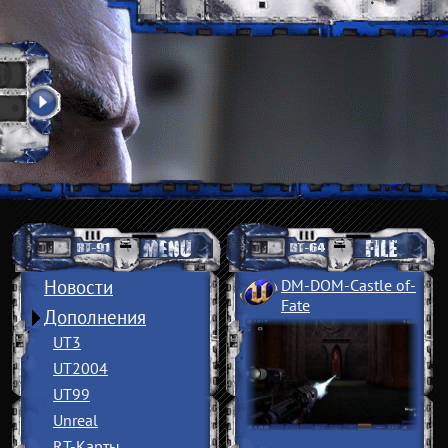
Новости
DM-DOM-Castle of
­
Fate
Дополнения
UT3
UT2004
UT99
Unreal
RT-Карты