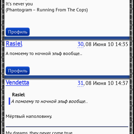
It's never you
(Phantogram – Running From The Cops)
Профиль
Rasiel
30
, 08 Июня 10 14:35
А помоему то ночной эльф вообще..
Профиль
Vendetta
31
, 08 Июня 10 14:37
Rasiel
(
)
А помоему то ночной эльф вообще..
Мёртвый наполовину.
My dreams, they never come true