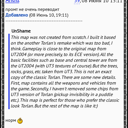
39
, 08 Июня 10 15:11
промт не очень переводит
Добавлено
(08 Июнь 10, 19:11)
---------------------------------------------
UnShame
(
)
This map was not created from scratch. I built it based
on the another Torlan's remake which was too bad, I
think. Gameplay is close to the original map from
UT2004 (or more precisely, to its ECE version). All the
basic facilities such as base and central tower are from
the UT2004 (with UT3 textures of course). But the trees,
rocks, grass, etc. taken from UT3. This is not an exact
copy of the classic Torlan. There are some new details.
First, map contains all the weapons and vehicles from
the game. Secondly, I haven't removed some chips from
UT3 version of Torlan (pickup invisibility in a puddle
etc.). This map is perfect for those who prefer the classic
look Torlan. But the rest of the map is like it:)
норм