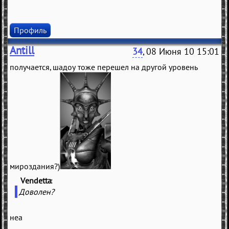
Профиль
Antill
34
, 08 Июня 10 15:01
получается, шадоу тоже перешел на другой уровень
мироздания?)
Vendetta
(
)
Доволен?
неа