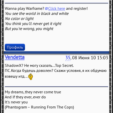
Wanna play Warframe?
Click here
and register!
You see the world in black and white
No color or light
You think you'll never get it right
But you're wrong, you might
Профиль
Vendetta
35
, 08 Июня 10 15:03
ShadowX? Не могу сказать...Top Secret.
ПС. Когда будешь доволен? Скажи условия, я их обдумаю
взвешу итд...
My dreams, they never come true
And if they ever, ever do
It's never you
(Phantogram – Running From The Cops)