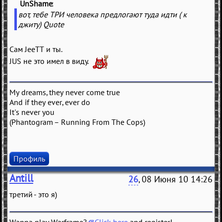
UnShame
(
)
вот, тебе ТРИ человека предлогают туда идти ( к
джиту) Quote
Сам JeeTT и ты.
JUS не это имел в виду.
My dreams, they never come true
And if they ever, ever do
It's never you
(Phantogram – Running From The Cops)
Профиль
Antill
26
, 08 Июня 10 14:26
третий - это я)