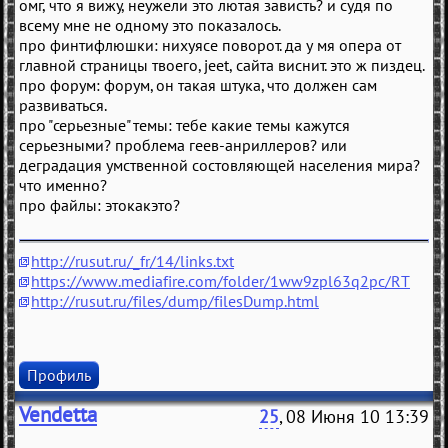
омг, что я вижу, неужели это лютая зависть? и судя по
всему мне не одному это показалось.
про финтифлюшки: нихуясе поворот. да у мя опера от
главной страницы твоего, jeet, сайта виснит. это ж пиздец.
про форум: форум, он такая штука, что должен сам
развиваться.
про "серьезные" темы: тебе какие темы кажутся
серьезными? проблема геев-анриллеров? или
деградация умственной состовляющей населения мира?
что именно?
про файлы: этокакэто?
http://rusut.ru/_fr/14/links.txt
https://www.mediafire.com/folder/1ww9zpl63q2pc/RT
http://rusut.ru/files/dump/filesDump.html
Профиль
Vendetta
25
, 08 Июня 10 13:39