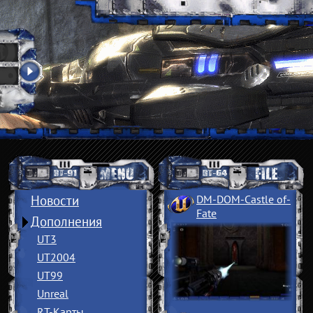
Новости
DM-DOM-Castle of
­
Fate
Дополнения
UT3
UT2004
UT99
Unreal
RT-Карты