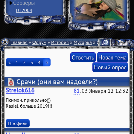
Серверы
UT2004
Главная
»
Форум
»
История
»
Мусорка
» Срачи
Ответить
Новая тема
«
1
2
3
4
5
Новый опрос
Срачи
(они вам надоели?)
Strelok616
81
, 03 Января 12 12:32
Псимон, прикольно)))
Rasiel, больше 2019!!!
Профиль