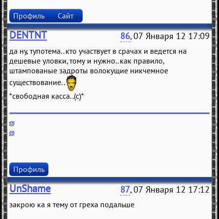
Профиль
Сайт
DENTNT
86
, 07 Января 12 17:09
да ну, тупотема.. кто участвует в срачах и ведется на
дешевые уловки, тому и нужно.. как правило,
штампованые задроты волокущие никчемное
существование..
*свободная касса..(с)*
Профиль
UnShame
87
, 07 Января 12 17:12
закрою ка я тему от греха подальше