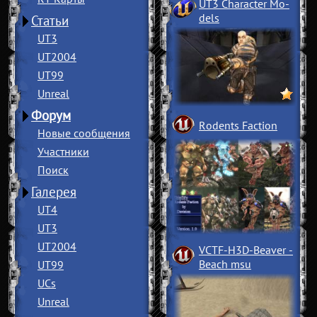
UT3 Character Mo
­
dels
Статьи
UT3
UT2004
UT99
Unreal
Форум
Rodents Faction
Новые сообщения
Участники
Поиск
Галерея
UT4
UT3
UT2004
VCTF-H3D-Beaver
­
Beach msu
UT99
UCs
Unreal