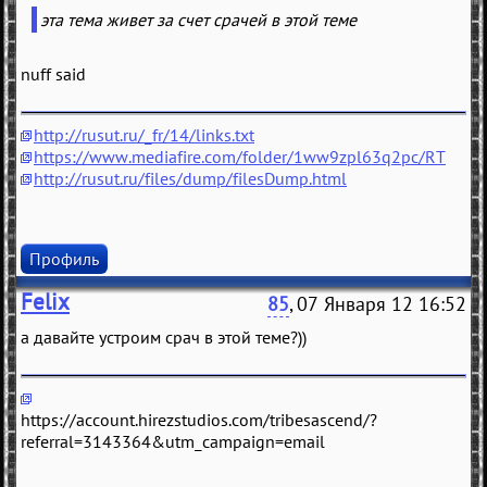
эта тема живет за счет срачей в этой теме
nuff said
http://rusut.ru/_fr/14/links.txt
https://www.mediafire.com/folder/1ww9zpl63q2pc/RT
http://rusut.ru/files/dump/filesDump.html
Профиль
Felix
85
, 07 Января 12 16:52
а давайте устроим срач в этой теме?))
https://account.hirezstudios.com/tribesascend/?
referral=3143364&utm_campaign=email