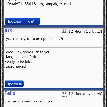
referral=3143364&utm_campaign=email
Профиль
Сайт
JUS
22
, 12 Июня 12 09:11
сука, почему этого не произошло?(
Good luck, good luck to you
Hanging like a fruit
Ready to be juiced
Juiced, juiced
Профиль
Felix
23
, 12 Июня 12 10:46
потому что они пиздаболусы