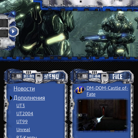
Новости
DM-DOM-Castle of
­
Fate
Дополнения
UT3
UT2004
UT99
Unreal
RT-Карты