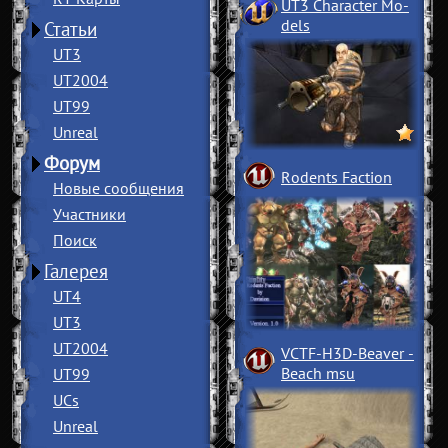
UT3 Character Mo
­
dels
Статьи
UT3
UT2004
UT99
Unreal
Форум
Rodents Faction
Новые сообщения
Участники
Поиск
Галерея
UT4
UT3
UT2004
VCTF-H3D-Beaver
­
Beach msu
UT99
UCs
Unreal