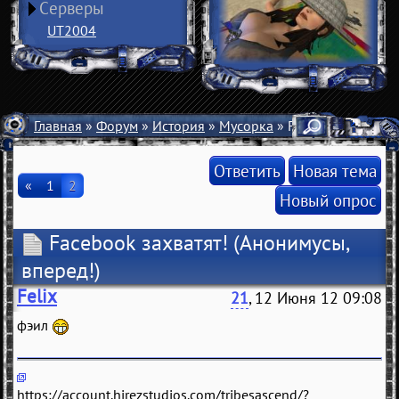
Серверы
UT2004
Главная
»
Форум
»
История
»
Мусорка
» Facebook захватя
Ответить
Новая тема
«
1
2
Новый опрос
Facebook захватят!
(Анонимусы,
вперед!)
Felix
21
, 12 Июня 12 09:08
фэил
https://account.hirezstudios.com/tribesascend/?