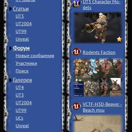
UT3 Character Mo
­
dels
Статьи
UT3
UT2004
UT99
Unreal
Форум
Rodents Faction
Новые сообщения
Участники
Поиск
Галерея
UT4
UT3
UT2004
VCTF-H3D-Beaver
­
Beach msu
UT99
UCs
Unreal