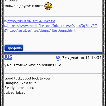
я тооже
только в другом пэинте
http://rusut.ru/_fr/14/links.txt
https://www.mediafire.com/folder/1ww9zpl63q2pc/RT
http://rusut.ru/files/dump/filesDump.html
Профиль
JUS
68
, 29 Декабря 11 13:04
у меня только хаус поменялся 0_о
Good luck, good luck to you
Hanging like a fruit
Ready to be juiced
Juiced, juiced