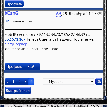
Профиль
XCanG
69
, 29 Декабря 11 15:29
JUS
, почисти кэш
Мой IP сменился с 89.113.234.78/185.42.146.32 на
83.167.1.167
. Теперь будет этот. Надолго. Порты те же.
http-сервер
.do impossible beat unbeatable
Профиль
Сайт
«
1
2
3
4
volfgunus & UnShame & Rasiel & UberSoldier & GP ©