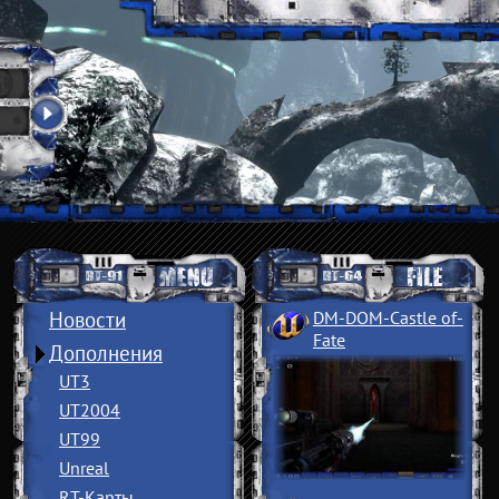
Новости
DM-DOM-Castle of
­
Fate
Дополнения
UT3
UT2004
UT99
Unreal
RT-Карты