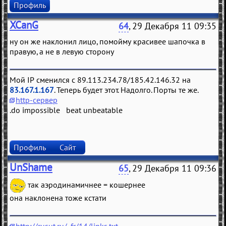
Профиль
XCanG
64
, 29 Декабря 11 09:35
ну он же наклонил лицо, помойму красивее шапочка в
правую, а не в левую сторону
Мой IP сменился с 89.113.234.78/185.42.146.32 на
83.167.1.167
. Теперь будет этот. Надолго. Порты те же.
http-сервер
.do impossible beat unbeatable
Профиль
Сайт
UnShame
65
, 29 Декабря 11 09:36
так аэродинамичнее = кошернее
она наклонена тоже кстати