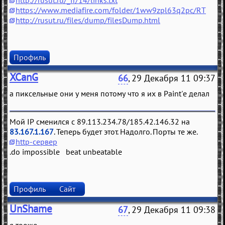
http://rusut.ru/_fr/14/links.txt
https://www.mediafire.com/folder/1ww9zpl63q2pc/RT
http://rusut.ru/files/dump/filesDump.html
Профиль
XCanG
66
, 29 Декабря 11 09:37
а пиксельные они у меня потому что я их в Paint'е делал
Мой IP сменился с 89.113.234.78/185.42.146.32 на
83.167.1.167
. Теперь будет этот. Надолго. Порты те же.
http-сервер
.do impossible beat unbeatable
Профиль
Сайт
UnShame
67
, 29 Декабря 11 09:38