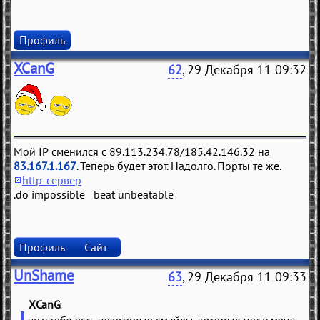
Профиль
XCanG
62
, 29 Декабря 11 09:32
Мой IP сменился с 89.113.234.78/185.42.146.32 на
83.167.1.167
. Теперь будет этот. Надолго. Порты те же.
http-сервер
.do impossible beat unbeatable
Профиль
Сайт
UnShame
63
, 29 Декабря 11 09:33
XCanG
(
)