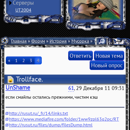
Серверы
UT2004
Главная
»
Форум
»
История
»
Мусорка
» Trollface.
Ответить
Новая тема
«
1
2
3
4
Новый опрос
Trollface.
UnShame
61
, 29 Декабря 11 09:31
если смайлы остались прежними, чистим кэш
http://rusut.ru/_fr/14/links.txt
https://www.mediafire.com/folder/1ww9zpl63q2pc/RT
http://rusut.ru/files/dump/filesDump.html