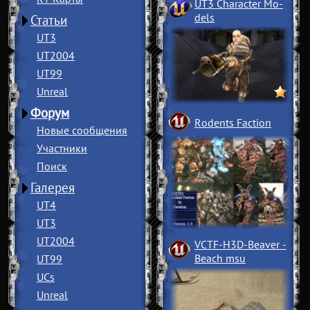
UT3 Character Mo
­
dels
Статьи
UT3
UT2004
UT99
Unreal
Форум
Rodents Faction
Новые сообщения
Участники
Поиск
Галерея
UT4
UT3
UT2004
VCTF-H3D-Beaver
­
Beach msu
UT99
UCs
Unreal