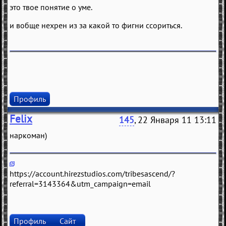
это твое понятие о уме.
и вобще нехрен из за какой то фигни ссориться.
Профиль
Felix
145
, 22 Января 11 13:11
нaркомaн)
https://account.hirezstudios.com/tribesascend/?
referral=3143364&utm_campaign=email
Профиль
Сайт