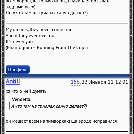
всем хорош, да только иногда начинает обзывать
задрами всех)
Пс. А что там на триалах санчо делает?)
My dreams, they never come true
And if they ever, ever do
It's never you
(Phantogram – Running From The Cops)
Профиль
Antill
156
, 23 Января 11 12:01
хз что о ней думать
Vendetta
(
)
А что там на триалах санчо делает?)
он мешает всем на тимворках) ща вроде исправился