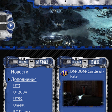
Новости
DM-DOM-Castle of
­
Fate
Дополнения
UT3
UT2004
UT99
Unreal
RT-Карты