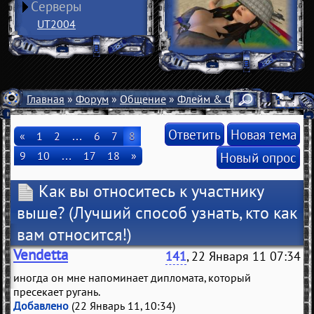
Серверы
UT2004
Главная
»
Форум
»
Общение
»
Флейм & Флуд
» Как вы от
Ответить
Новая тема
«
1
2
…
6
7
8
9
10
…
17
18
»
Новый опрос
Как вы относитесь к участнику
выше?
(Лучший способ узнать, кто как
вам относится!)
Vendetta
141
, 22 Января 11 07:34
иногда он мне напоминает дипломата, который
пресекает ругань.
Добавлено
(22 Январь 11, 10:34)