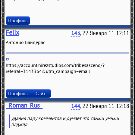
Профиль
Felix
143
, 22 Января 11 12:11
Антонио Бaндeрaс
https://account.hirezstudios.com/tribesascend/?
referral=3143364&utm_campaign=email
Профиль
Сайт
_Roman_Rus_
144
, 22 Января 11 12:18
удалил пару комментов и думает что самый умный
блджад