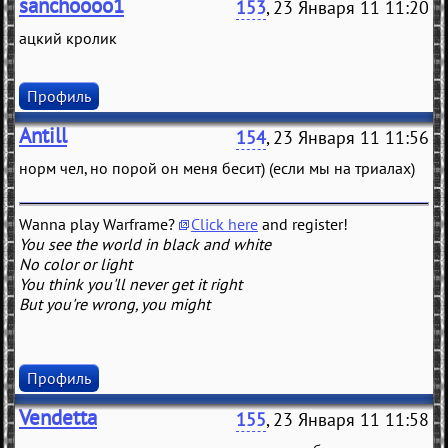
sanchoooo1
153
, 23 Января 11 11:20
ацкий кролик
Профиль
Antill
154
, 23 Января 11 11:56
норм чел, но порой он меня бесит) (если мы на триалах)
Wanna play Warframe?
Click here
and register!
You see the world in black and white
No color or light
You think you'll never get it right
But you're wrong, you might
Профиль
Vendetta
155
, 23 Января 11 11:58