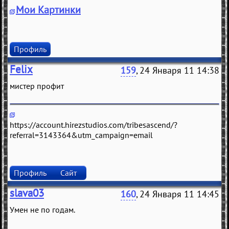
Мои Картинки
Профиль
Felix
159
, 24 Января 11 14:38
мистeр профит
https://account.hirezstudios.com/tribesascend/?
referral=3143364&utm_campaign=email
Профиль
Сайт
slava03
160
, 24 Января 11 14:45
Умен не по годам.