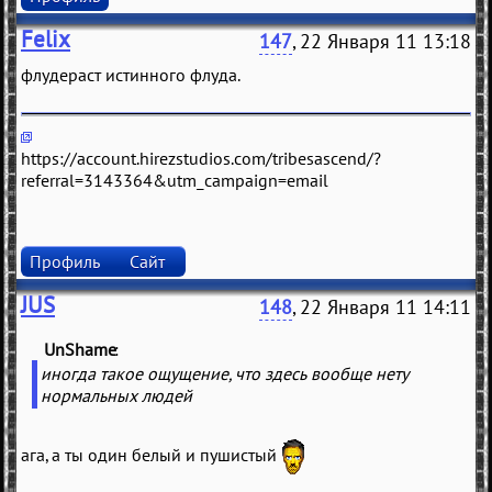
Felix
147
, 22 Января 11 13:18
флудeрaст истинного флудa.
https://account.hirezstudios.com/tribesascend/?
referral=3143364&utm_campaign=email
Профиль
Сайт
JUS
148
, 22 Января 11 14:11
UnShame
(
)
иногда такое ощущение, что здесь вообще нету
нормальных людей
ага, а ты один белый и пушистый