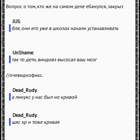
Вопрос о том, кто же на самом деле ебанулся, закрыт.
JUS
(
)
бля, они его уже в школах начали устанавливать
UnShame
(
)
так то дети, виндовз высосал ваш мозг
//очевиднофикс.
Dead_Rudy
(
)
а линукс у нас был но кривой
Dead_Rudy
(
)
щяс хр и тоже кривая