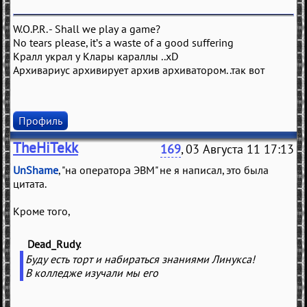
W.O.P.R. - Shall we play a game?
No tears please, it’s a waste of a good suffering
Кралл украл у Клары караллы ..xD
Архивариус архивирует архив архиватором..так вот
Профиль
TheHiTekk
169
, 03 Августа 11 17:13
UnShame
, "на оператора ЭВМ" не я написал, это была
цитата.
Кроме того,
Dead_Rudy
(
)
Буду есть торт и набираться знаниями Линукса!
В колледже изучали мы его