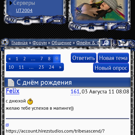
Серверы
UT2004
Главная
»
Форум
»
Общение
»
Флейм & Флуд
» С днём р
Ответить
Новая тема
«
1
2
…
7
8
9
10
11
…
23
24
»
Новый опрос
С днём рождения
Felix
161
, 03 Августа 11 08:08
с днюхой
желаю тебе успехов в мапинге))
https://account.hirezstudios.com/tribesascend/?