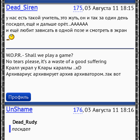
Dead_Siren
175
, 03 Августа 11 18:15
у нас есть такой учитель, это жуть, он и так за один день
посидел, ещё и дальше орёт...АААААА
и ещё любит зависать в одной позе и смотреть в экран
W.O.P.R. - Shall we play a game?
No tears please, it’s a waste of a good suffering
Кралл украл у Клары караллы ..xD
Архивариус архивирует архив архиватором..так вот
Профиль
UnShame
176
, 03 Августа 11 18:16
Dead_Rudy
(
)
посидел