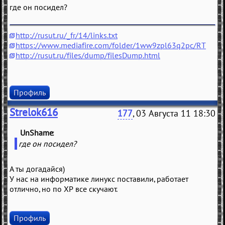
где он посидел?
http://rusut.ru/_fr/14/links.txt
https://www.mediafire.com/folder/1ww9zpl63q2pc/RT
http://rusut.ru/files/dump/filesDump.html
Профиль
Strelok616
177
, 03 Августа 11 18:30
UnShame
(
)
где он посидел?
А ты догадайся)
У нас на информатике линукс поставили, работает
отлично, но по ХР все скучают.
Профиль