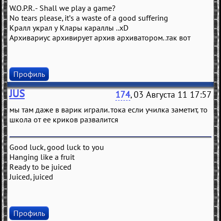
W.O.P.R. - Shall we play a game?
No tears please, it’s a waste of a good suffering
Кралл украл у Клары караллы ..xD
Архивариус архивирует архив архиватором..так вот
Профиль
JUS
174
, 03 Августа 11 17:57
мы там даже в варик играли. тока если училка заметит, то
школа от ее криков развалится
Good luck, good luck to you
Hanging like a fruit
Ready to be juiced
Juiced, juiced
Профиль