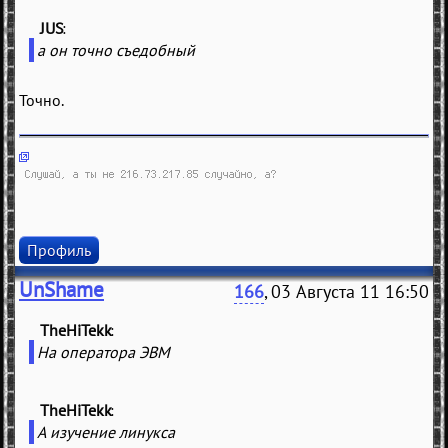
JUS
(
)
а он точно съедобный
Точно.
Профиль
UnShame
166
, 03 Августа 11 16:50
TheHiTekk
(
)
На оператора ЭВМ
TheHiTekk
(
)
А изучение линукса