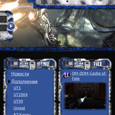
Новости
DM-DOM-Castle of
­
Fate
Дополнения
UT3
UT2004
UT99
Unreal
RT-Карты