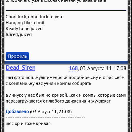
бля, они его уже в школах начали устанавливать
Good luck, good luck to you
Hanging like a fruit
Ready to be juiced
Juiced, juiced
Профиль
Dead_Siren
168
, 03 Августа 11 17:08
Там фотошоп..мультимедия..и подобное...ну и офис...всё
с компами..ну нас учили компы собирать
а линукс у нас был но кривой...как и компы.которые сами
перезагружаются от любого движения и жужжжат
Добавлено
(03 Август 11, 21:08)
---------------------------------------------
щяс хр и тоже кривая