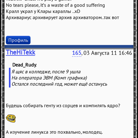
No tears please, it’s a waste of a good suffering
Кралл украл у Клары караллы ..xD
Архивариус архивирует архив архиватором..так вот
Профиль
TheHiTekk
165
, 03 Августа 11 16:46
Dead_Rudy
(
)
Я щяс в колледже, после 9 ушла
На оператора ЭВМ (Комп графика)
Остался последний год, может ещё останусь
Будешь собирать генту из сорцев и компилять ядро?
А изучение линукса это похвально, молодец.