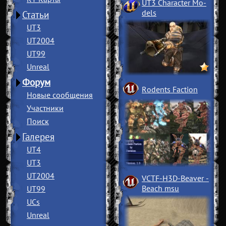
UT3 Character Mo
­
dels
Статьи
UT3
UT2004
UT99
Unreal
Форум
Rodents Faction
Новые сообщения
Участники
Поиск
Галерея
UT4
UT3
UT2004
VCTF-H3D-Beaver
­
Beach msu
UT99
UCs
Unreal