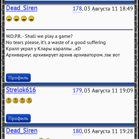
Dead_Siren
178
, 03 Августа 11 18:49
W.O.P.R. - Shall we play a game?
No tears please, it’s a waste of a good suffering
Кралл украл у Клары караллы ..xD
Архивариус архивирует архив архиватором..так вот
Профиль
Strelok616
179
, 03 Августа 11 19:09
Профиль
Dead_Siren
180
, 03 Августа 11 19:28