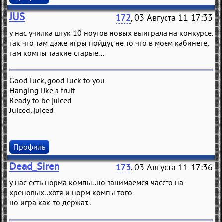
JUS
172
, 03 Августа 11 17:33
у нас училка штук 10 ноутов новых выиграла на конкурсе.
так что там даже игры пойдут, не то что в моем кабинете,
там компы таакие старые...
Good luck, good luck to you
Hanging like a fruit
Ready to be juiced
Juiced, juiced
Профиль
Dead_Siren
173
, 03 Августа 11 17:36
у нас есть норма компы..но занимаемся чассто на
хреновых..хотя и норм компы того
но игра как-то держат..