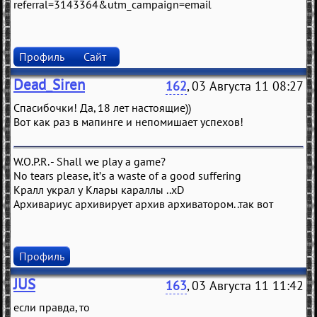
referral=3143364&utm_campaign=email
Профиль
Сайт
Dead_Siren
162
, 03 Августа 11 08:27
Спасибочки! Да, 18 лет настоящие))
Вот как раз в мапинге и непомишает успехов!
W.O.P.R. - Shall we play a game?
No tears please, it’s a waste of a good suffering
Кралл украл у Клары караллы ..xD
Архивариус архивирует архив архиватором..так вот
Профиль
JUS
163
, 03 Августа 11 11:42
если правда, то