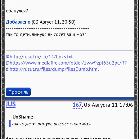
ебанулся?
Добавлено
(03 Август 11, 20:50)
---------------------------------------------
так то дети, линукс высосет ваш мозг
http://rusut.ru/_fr/14/links.txt
https://www.mediafire.com/folder/1ww9zpl63q2pc/RT
http://rusut.ru/files/dump/filesDump.html
Профиль
JUS
167
, 03 Августа 11 17:06
UnShame
(
)
так то дети, линукс высосет ваш мозг