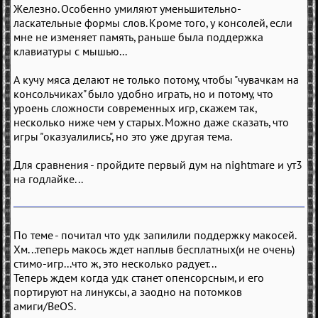
Железно. Особенно умиляют уменьшительно-
ласкательные формы слов. Кроме того, у консолей, если
мне не изменяет память, раньше была поддержка
клавиатуры с мышью...
А кучу мяса делают не только потому, чтобы "чувачкам на
консольчиках" было удобно играть, но и потому, что
уроень сложности современных игр, скажем так,
несколько ниже чем у старых. Можно даже сказать, что
игры "оказуалились", но это уже другая тема.
Для сравнения - пройдите первый дум на nightmare и ут3
на годлайке...
По теме - почитал что удк запилили поддержку макосей.
Хм...теперь макось ждет наплыв бесплатных(и не очень)
стимо-игр...что ж, это несколько радует...
Теперь ждем когда удк станет опенсорсным, и его
портируют на линуксы, а заодно на потомков
амиги/BeOS.