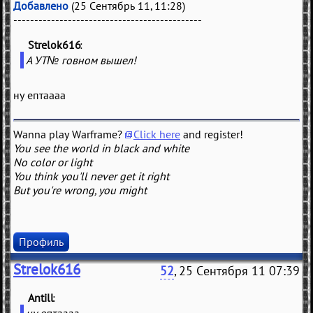
Добавлено
(25 Сентябрь 11, 11:28)
---------------------------------------------
Strelok616
(
)
А УТ№ говном вышел!
ну ептаааа
Wanna play Warframe?
Click here
and register!
You see the world in black and white
No color or light
You think you'll never get it right
But you're wrong, you might
Профиль
Strelok616
52
, 25 Сентября 11 07:39
Antill
(
)
ну ептаааа