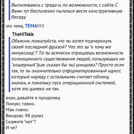
Выпиливаюсь с треда и, по возможности, с сайта. С
Вами тут бесполезно пытаться вести конструктивную
беседу.
это тема,
ТЕМА
!!!!!
TheHiTekk
(
)
Объясни, пожалуйста, что ты хотел подчеркнуть
своей последней фразой? Что это за "к тому же
линуксоид"? Т.е ты всячески отрицаешь возможность
полноценного существования людей, пользующих не
"кошерный"(как сказал бы ты) шиндовз? Просто если
так, то ты окончательно отформатированный идиот,
который наряду с остальными считает обоину,
значки, и панельку пуск операционной системой,
хотя это далеко не так.
ахах, давайте я продолжу.
Линукс говно.
Мак говно.
Виндовс 98 рулит.
Скажите "нет"?
И че?