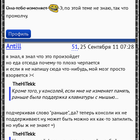
Она тебе изменяет
Э, по этой теме не знаю, так что
промолчу.
Профиль
Antill
51
, 25 Сентября 11 07:28
я знал, я знал что это произойдет
но еда отсюда почему-то плохо черпается
и если я не напишу сюда что-нибудь, мой мозг просто
взорвется ><
TheHiTekk
(
)
Кроме того, у консолей, если мне не изменяет память,
раньше была поддержка клавиатуры с мышью...
подчеркивая слово "раньше", да? теперь консоли их не
поддерживают. ну, может быть можно их как-то запилить,
но нубы ж не знают =)
TheHiTekk
(
)