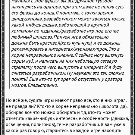
Начиная с этой фразы, вы все дружной гурьбой
накинулись на оратора, при этом даже не поняв суть
его фразы до конца. Я понимаю, с точки зрения
шиндузятника, разработчиком может являться только
какой-нибудь дядька, работающий в крупной
компании по изданию/разработке игр под его же
любимый шиндовз. Причем игра обязательно
должна быть красивой(хоть чуть-чуть), и ее должны
рекламировать в интернетах/журналах/проч. Это в
корне неправильное мнение. Я сейчас могу вытянуть
сорцы ку3, и написать на них небольшую сетевую
стрелялку, после чего выпустить в интернет. И я буду
считаться разработчиком. Ну неужели это так сложно
понять? Еще кто-то тут орет об отсутствии у оратора
мозгов. Блядьстранно.
Но всё же, судить игры имеют право все, кто в них играл,
не правда ли? Кто-то в корне неправильно (школота, да),
обсирая всё что можно обсирать и т.д, кто-то может
отметить какие-нибудь интересные особенности (движка,
освещения, полигонов), те же разработчики. Я вам уже в
какой раз говорю, старайтесь в каждой игре находить