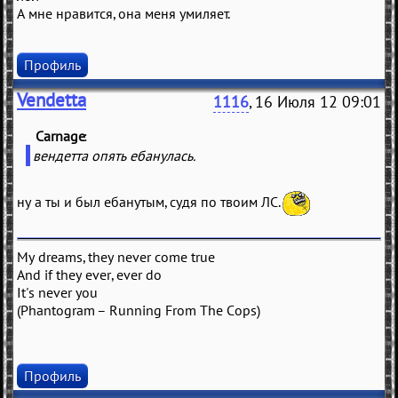
А мне нравится, она меня умиляет.
Профиль
Vendetta
1116
, 16 Июля 12 09:01
Carnage
(
)
вендетта опять ебанулась.
ну а ты и был ебанутым, судя по твоим ЛС.
My dreams, they never come true
And if they ever, ever do
It's never you
(Phantogram – Running From The Cops)
Профиль