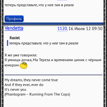
теперь представьте, что у нее там в реале
Профиль
Vendetta
1120
, 16 Июля 12 09:30
Rasiel
(
)
теперь представьте, что у нее там в реале
Я же уже говорила:
Я умница-дочка, Ма Тереза и временами циник с чёрным
юмором
My dreams, they never come true
And if they ever, ever do
It's never you
(Phantogram – Running From The Cops)