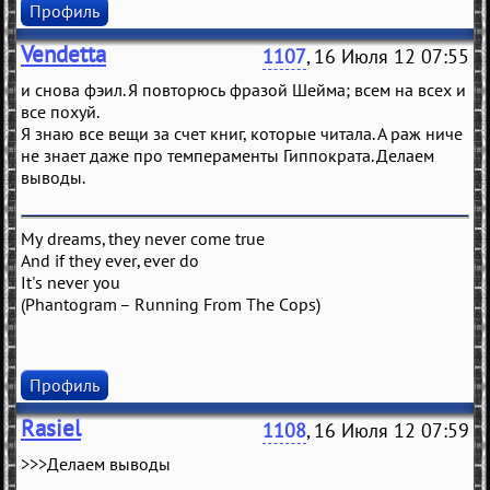
Профиль
Vendetta
1107
, 16 Июля 12 07:55
и снова фэил. Я повторюсь фразой Шейма; всем на всех и
все похуй.
Я знаю все вещи за счет книг, которые читала. А раж ниче
не знает даже про темпераменты Гиппократа. Делаем
выводы.
My dreams, they never come true
And if they ever, ever do
It's never you
(Phantogram – Running From The Cops)
Профиль
Rasiel
1108
, 16 Июля 12 07:59
>>>Делаем выводы