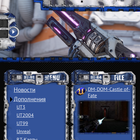
Новости
DM-DOM-Castle of
­
Fate
Дополнения
UT3
UT2004
UT99
Unreal
RT-Карты