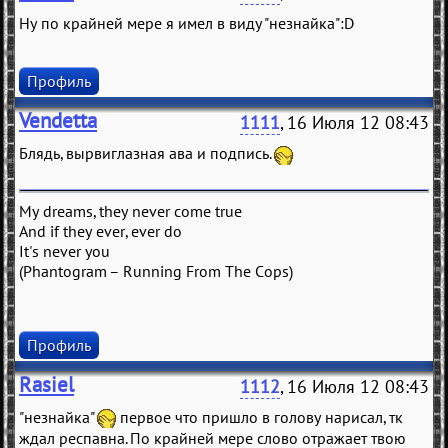
Ну по крайней мере я имел в виду "незнайка":D
Профиль
Vendetta
1111
, 16 Июля 12 08:43
Блядь, вырвиглазная ава и подпись.
My dreams, they never come true
And if they ever, ever do
It's never you
(Phantogram – Running From The Cops)
Профиль
Rasiel
1112
, 16 Июля 12 08:43
"незнайка"
первое что пришло в голову нарисал, тк
ждал респавна. По крайней мере слово отражает твою