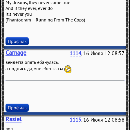
My dreams, they never come true
And if they ever, ever do
It's never you
(Phantogram – Running From The Cops)
Профиль
Carnage
1114
, 16 Июля 12 08:57
вендетта опять ебанулась.
а подпись да,мне ебет глаза
Профиль
Rasiel
1115
, 16 Июля 12 08:58
лол