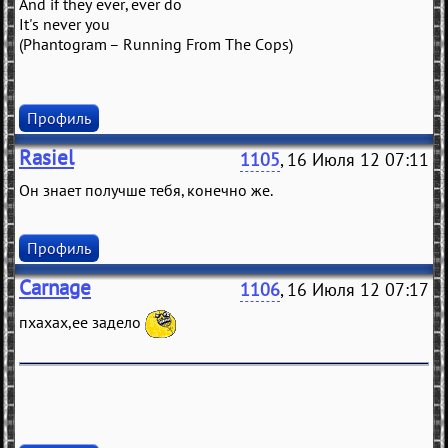
And if they ever, ever do
It's never you
(Phantogram – Running From The Cops)
Профиль
Rasiel
1105
, 16 Июля 12 07:11
Он знает получше тебя, конечно же.
Профиль
Carnage
1106
, 16 Июля 12 07:17
пхахах,ее задело