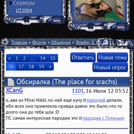
Серверы
UT2004
Главная
»
Форум
»
Общение
»
Флейм & Флуд
» Обсиралк
Ответить
Новая тема
«
1
2
…
54
55
56
57
58
59
»
Новый опрос
Обсиралка
(The place for srachs)
XCanG
1101
, 16 Июля 12 03:52
о, ава из Mirai Nikki. по ней ещё кучу
пародий
делали,
ибо всех она привлекла. правда давно это было. что-то
долго она до тебя шла :D
ПС самая интересная пародия это
пародия с Путиным