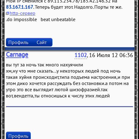
Мой IP сменился с 89.113.234.78/185.42.146.32 на
83.167.1.167
. Теперь будет этот. Надолго. Порты те же.
http-сервер
.do impossible beat unbeatable
Профиль
Сайт
Carnage
1102
, 16 Июля 12 06:36
вы тут за ночь так много нахуячили
хм,ну что мне сказать...у некоторых людей под ночь
такая хуйня происходит,типа подъема настроения,и при
этом дико хочется рассуждать без остановки.а потом на
утро это все выглядит лютой шизофразией.так
вот,вендетта,ты относишься к числу этих людей
Профиль