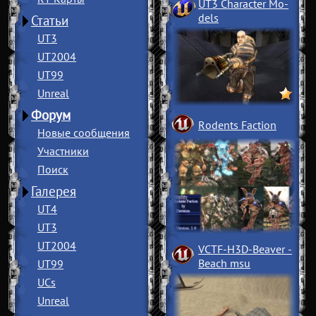
UT3 Character Mo
­
dels
Статьи
UT3
UT2004
UT99
Unreal
Форум
Rodents Faction
Новые сообщения
Участники
Поиск
Галерея
UT4
UT3
UT2004
VCTF-H3D-Beaver
­
Beach msu
UT99
UCs
Unreal