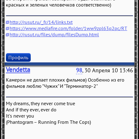
красных и зеленых человечков соответственно)
http://rusut.ru/_fr/14/links.txt
https://www.mediafire.com/folder/1ww9zpl63q2pc/RT
http://rusut.ru/files/dump/filesDump.html
Профиль
Vendetta
98
, 30 Апреля 10 13:46
Камерон не делает плохих фильмов) Особенно из его
фильмов люблю "Чужих" И "Терминатор-2"
My dreams, they never come true
And if they ever, ever do
It's never you
(Phantogram – Running From The Cops)