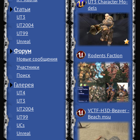
UT3 Character Mo
­
dels
Статьи
UT3
UT2004
UT99
Unreal
Форум
Rodents Faction
Новые сообщения
Участники
Поиск
Галерея
UT4
UT3
UT2004
VCTF-H3D-Beaver
­
Beach msu
UT99
UCs
Unreal