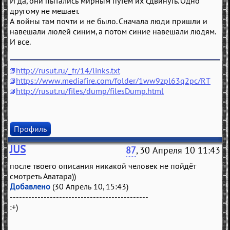
И да, они пытались мирным путем их сдвинуть. Одно
другому не мешает.
А войны там почти и не было. Сначала люди пришли и
навешали люлей синим, а потом синие навешали людям.
И все.
http://rusut.ru/_fr/14/links.txt
https://www.mediafire.com/folder/1ww9zpl63q2pc/RT
http://rusut.ru/files/dump/filesDump.html
Профиль
JUS
87
, 30 Апреля 10 11:43
после твоего описания никакой человек не пойдёт
смотреть Аватара))
Добавлено
(30 Апрель 10, 15:43)
---------------------------------------------
:+)