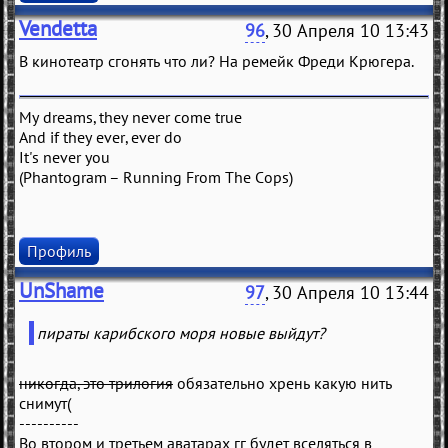
Vendetta
96
, 30 Апреля 10 13:43
В кинотеатр сгонять что ли? На ремейк Фреди Крюгера.
My dreams, they never come true
And if they ever, ever do
It's never you
(Phantogram – Running From The Cops)
Профиль
UnShame
97
, 30 Апреля 10 13:44
пираты карибского моря новые выйдут?
никогда, это трилогия
обязательно хрень какую нить
снимут(
----------
Во втором и третьем аватарах гг будет вселяться в