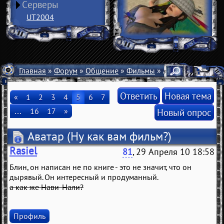
Серверы
UT2004
Главная
»
Форум
»
Общение
»
Фильмы
» Аватар
Ответить
Новая тема
«
1
2
3
4
5
6
7
…
16
17
»
Новый опрос
Аватар
(Ну как вам фильм?)
Rasiel
81
, 29 Апреля 10 18:58
Блин, он написан не по книге - это не значит, что он
дырявый. Он интересный и продуманный.
а как же Нави-Нали?
Профиль