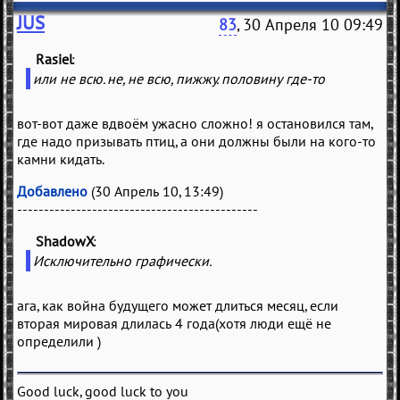
JUS
83
, 30 Апреля 10 09:49
Rasiel
(
)
или не всю. не, не всю, пижжу. половину где-то
вот-вот даже вдвоём ужасно сложно! я остановился там,
где надо призывать птиц, а они должны были на кого-то
камни кидать.
Добавлено
(30 Апрель 10, 13:49)
---------------------------------------------
ShadowX
(
)
Исключительно графически.
ага, как война будущего может длиться месяц, если
вторая мировая длилась 4 года(хотя люди ещё не
определили )
Good luck, good luck to you