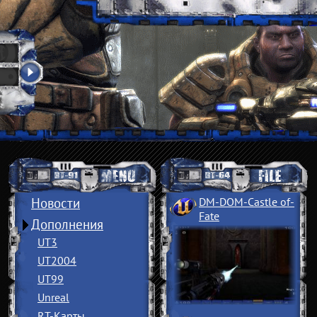
Новости
DM-DOM-Castle of
­
Fate
Дополнения
UT3
UT2004
UT99
Unreal
RT-Карты