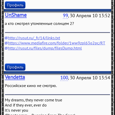
Профиль
UnShame
99
, 30 Апреля 10 13:52
а кто смотрел утомленные солнцем 2?
http://rusut.ru/_fr/14/links.txt
https://www.mediafire.com/folder/1ww9zpl63q2pc/RT
http://rusut.ru/files/dump/filesDump.html
Профиль
Vendetta
100
, 30 Апреля 10 13:54
Российское кино не смотрю.
My dreams, they never come true
And if they ever, ever do
It's never you