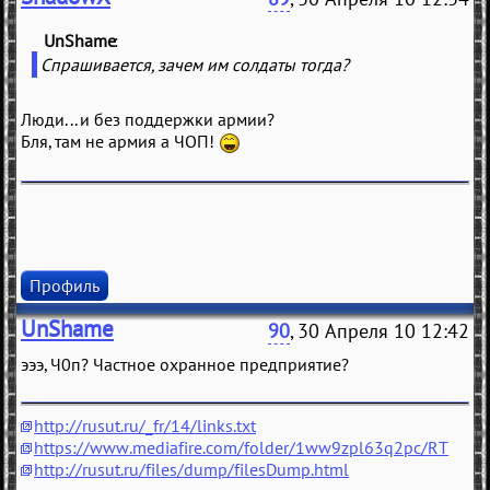
UnShame
(
)
Спрашивается, зачем им солдаты тогда?
Люди... и без поддержки армии?
Бля, там не армия а ЧОП!
Профиль
UnShame
90
, 30 Апреля 10 12:42
эээ, Ч0п? Частное охранное предприятие?
http://rusut.ru/_fr/14/links.txt
https://www.mediafire.com/folder/1ww9zpl63q2pc/RT
http://rusut.ru/files/dump/filesDump.html