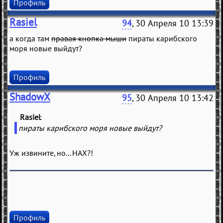
Профиль
Rasiel
94
, 30 Апреля 10 13:39
а когда там
правая кнопка мыши
пираты карибского
моря новые выйдут?
Профиль
ShadowX
95
, 30 Апреля 10 13:42
Rasiel
(
)
пираты карибского моря новые выйдут?
Уж извините, но... НАХ?!
Профиль