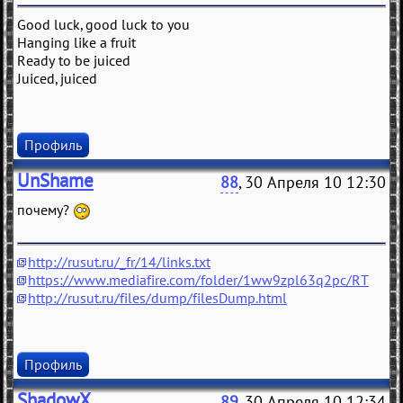
Good luck, good luck to you
Hanging like a fruit
Ready to be juiced
Juiced, juiced
Профиль
UnShame
88
, 30 Апреля 10 12:30
почему?
http://rusut.ru/_fr/14/links.txt
https://www.mediafire.com/folder/1ww9zpl63q2pc/RT
http://rusut.ru/files/dump/filesDump.html
Профиль
ShadowX
89
, 30 Апреля 10 12:34