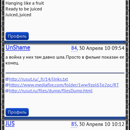
Hanging like a fruit
Ready to be juiced
Juiced, juiced
Профиль
UnShame
84
, 30 Апреля 10 09:54
а война у них там давно шла. Просто в фильие показан ее
конец.
http://rusut.ru/_fr/14/links.txt
https://www.mediafire.com/folder/1ww9zpl63q2pc/RT
http://rusut.ru/files/dump/filesDump.html
Профиль
JUS
85
, 30 Апреля 10 10:12