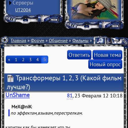
Серверы
UT2004
Главная
»
Форум
»
Общение
»
Фильмы
» Трансформеры 1, 
Ответить
Новая тема
«
1
2
3
4
5
Новый опрос
Трансформеры 1, 2, 3
(Какой фильм
лучше?)
UnShame
81
, 23 Февраля 12 10:18
MeX@niK
(
)
по эффектам,взывам,перестрелкам.
капитан как бы намекает, что ты...