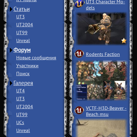
UT3 Character Mo
­
dels
Статьи
UT3
UT2004
UT99
Unreal
Форум
Rodents Faction
Новые сообщения
Участники
Поиск
Галерея
UT4
UT3
UT2004
VCTF-H3D-Beaver
­
Beach msu
UT99
UCs
Unreal