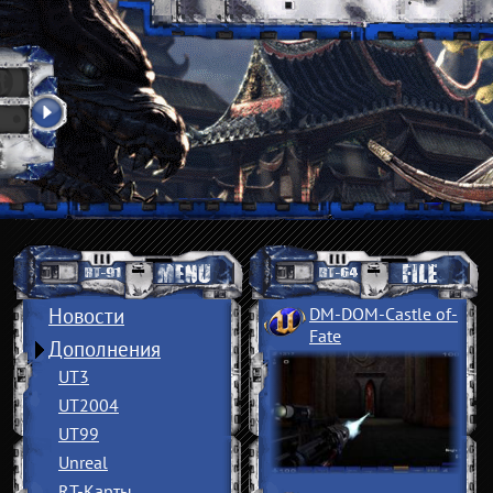
Новости
DM-DOM-Castle of
­
Fate
Дополнения
UT3
UT2004
UT99
Unreal
RT-Карты