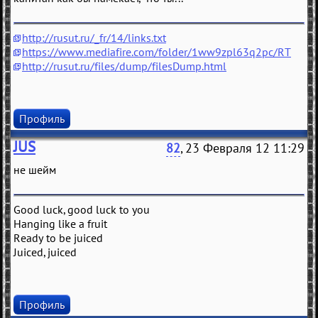
http://rusut.ru/_fr/14/links.txt
https://www.mediafire.com/folder/1ww9zpl63q2pc/RT
http://rusut.ru/files/dump/filesDump.html
Профиль
JUS
82
, 23 Февраля 12 11:29
не шейм
Good luck, good luck to you
Hanging like a fruit
Ready to be juiced
Juiced, juiced
Профиль