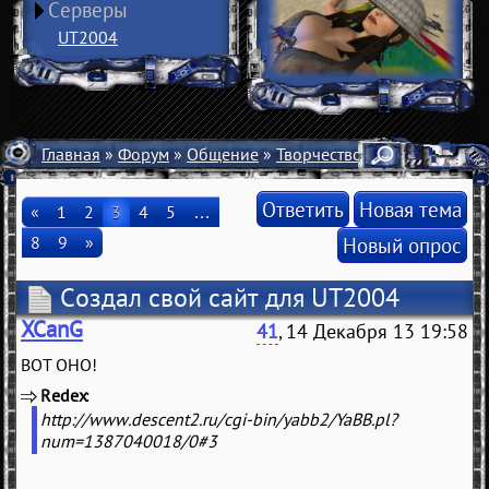
Серверы
UT2004
Главная
»
Форум
»
Общение
»
Творчество
» Создал свой 
Ответить
Новая тема
«
1
2
3
4
5
…
8
9
»
Новый опрос
Создал свой сайт для UT2004
XCanG
41
, 14 Декабря 13 19:58
ВОТ ОНО!
Redex
(
)
http://www.descent2.ru/cgi-bin/yabb2/YaBB.pl?
num=1387040018/0#3