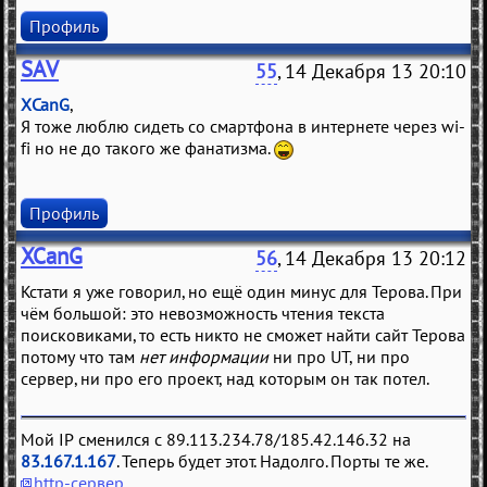
Профиль
SAV
55
, 14 Декабря 13 20:10
XCanG
,
Я тоже люблю сидеть со смартфона в интернете через wi-
fi но не до такого же фанатизма.
Профиль
XCanG
56
, 14 Декабря 13 20:12
Кстати я уже говорил, но ещё один минус для Терова. При
чём большой: это невозможность чтения текста
поисковиками, то есть никто не сможет найти сайт Терова
потому что там
нет информации
ни про UT, ни про
сервер, ни про его проект, над которым он так потел.
Мой IP сменился с 89.113.234.78/185.42.146.32 на
83.167.1.167
. Теперь будет этот. Надолго. Порты те же.
http-сервер