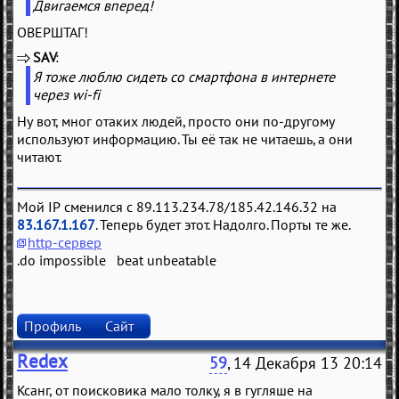
Двигаемся вперед!
ОВЕРШТАГ!
SAV
(
)
Я тоже люблю сидеть со смартфона в интернете
через wi-fi
Ну вот, мног отаких людей, просто они по-другому
используют информацию. Ты её так не читаешь, а они
читают.
Мой IP сменился с 89.113.234.78/185.42.146.32 на
83.167.1.167
. Теперь будет этот. Надолго. Порты те же.
http-сервер
.do impossible beat unbeatable
Профиль
Сайт
Redex
59
, 14 Декабря 13 20:14
Ксанг, от поисковика мало толку, я в гугляше на