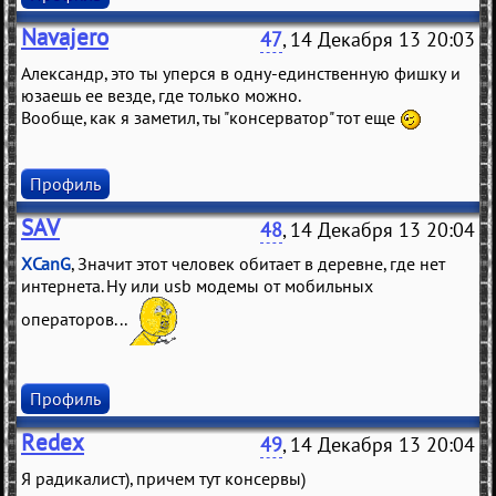
Navajero
47
, 14 Декабря 13 20:03
Александр, это ты уперся в одну-единственную фишку и
юзаешь ее везде, где только можно.
Вообще, как я заметил, ты "консерватор" тот еще
Профиль
SAV
48
, 14 Декабря 13 20:04
XCanG
, Значит этот человек обитает в деревне, где нет
интернета. Ну или usb модемы от мобильных
операторов...
Профиль
Redex
49
, 14 Декабря 13 20:04
Я радикалист), причем тут консервы)