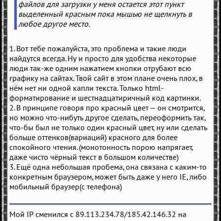
файлов для загрузки у меня остается этот пункт
выделенный красным пока мышью не щелкнуть в
любое другое место.
1. Вот тебе пожалуйста, это проблема и такие люди
найдутся всегда. Ну и просто для удобства некоторые
люди так-же одним нажатием кнопки отрубают всю
графику на сайтах. Твой сайт в этом плане очень плох, в
нём нет ни одной капли текста. Только html-
форматирование и шестнадцатиричный код картинки.
2. В принципе говоря про красный цвет — он смотрится,
но можно что-нибуть другое сделать, переоформить так,
что-бы был не только один красный цвет, ну или сделать
больше оттенков(вариаций) красного для более
спокойного чтения. (монотонность порою напрягает,
даже чисто чёрный текст в большом количестве)
3. Ещё одна небольшая пробема, она связана с каким-то
конкретным браузером, может быть даже у него IE, либо
мобильный браузер(с телефона)
Мой IP сменился с 89.113.234.78/185.42.146.32 на