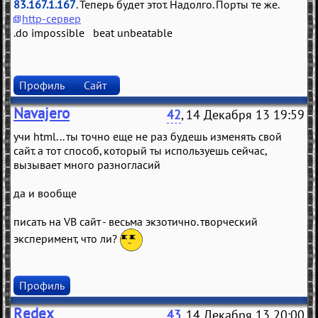
83.167.1.167
. Теперь будет этот. Надолго. Порты те же.
http-сервер
.do impossible beat unbeatable
Профиль
Сайт
Navajero
42
, 14 Декабря 13 19:59
учи html... ты точно еще не раз будешь изменять свой
сайт. а тот способ, который ты используешь сейчас,
вызывает много разногласий
да и вообще
писать на VB сайт - весьма экзотично. творческий
эксперимент, что ли?
Профиль
Redex
43
, 14 Декабря 13 20:00