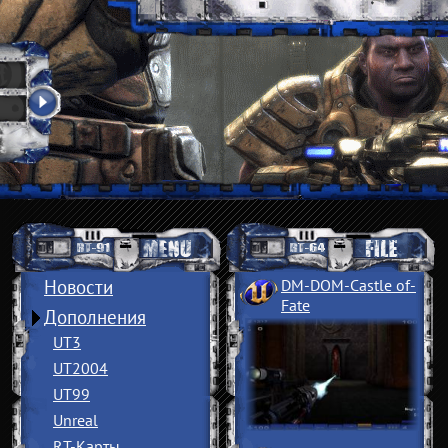
Новости
DM-DOM-Castle of
­
Fate
Дополнения
UT3
UT2004
UT99
Unreal
RT-Карты