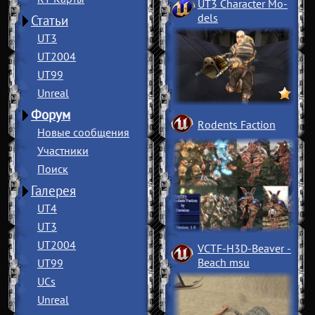
UT3 Character Mo
­
dels
Статьи
UT3
UT2004
UT99
Unreal
Форум
Rodents Faction
Новые сообщения
Участники
Поиск
Галерея
UT4
UT3
UT2004
VCTF-H3D-Beaver
­
Beach msu
UT99
UCs
Unreal