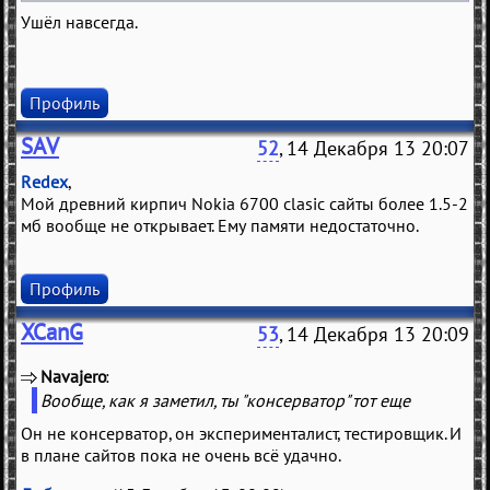
Ушёл навсегда.
Профиль
SAV
52
, 14 Декабря 13 20:07
Redex
,
Мой древний кирпич Nokia 6700 clasic сайты более 1.5-2
мб вообще не открывает. Ему памяти недостаточно.
Профиль
XCanG
53
, 14 Декабря 13 20:09
Navajero
(
)
Вообще, как я заметил, ты "консерватор" тот еще
Он не консерватор, он эксперименталист, тестировщик. И
в плане сайтов пока не очень всё удачно.