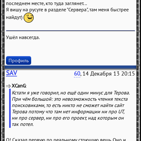
последнем месте, кто туда заглянет...
Я вишу на русуте в разделе "Сервера", там меня быстрее
найдут)
Ушёл навсегда.
Профиль
SAV
60
, 14 Декабря 13 20:15
XCanG
(
)
Кстати я уже говорил, но ещё один минус для Терова.
При чём большой: это невозможность чтения текста
поисковиками, то есть никто не сможет найти сайт
Терова потому что там нет информации ни про UT,
ни про сервер, ни про его проект, над которым он
так потел.
О! Сказал первую по реальному стоющую вещь. Оно и