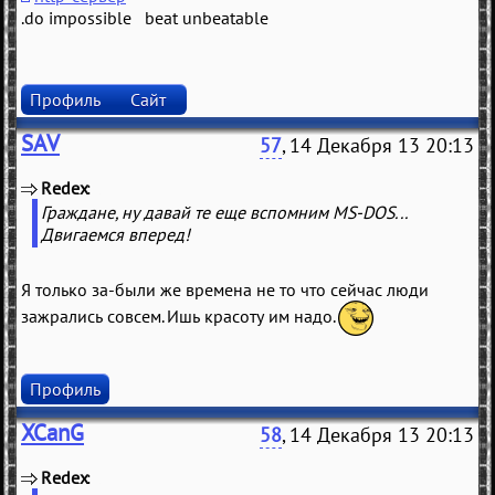
.do impossible beat unbeatable
Профиль
Сайт
SAV
57
, 14 Декабря 13 20:13
Redex
(
)
Граждане, ну давай те еще вспомним MS-DOS...
Двигаемся вперед!
Я только за-были же времена не то что сейчас люди
зажрались совсем. Ишь красоту им надо.
Профиль
XCanG
58
, 14 Декабря 13 20:13
Redex
(
)