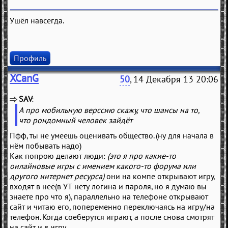
Ушёл навсегда.
Профиль
XCanG
50
, 14 Декабря 13 20:06
SAV
(
)
А про мобильную верссию скажу, что шансы на то,
что рондомный человек зайдёт
Пфф, ты не умеешь оценивать общество. (ну для начала в
нём побывать надо)
Как попрою делают люди:
(это я про какие-то
онлайновые игры с имением какого-то форума или
другого интернет ресурса)
они на компе открывают игру,
входят в неё(в УТ нету логина и пароля, но я думаю вы
знаете про что я), параллельно на телефоне открывают
сайт и читаю его, попеременно переключаясь на игру/на
телефон. Когда соеберутся играют, а после снова смотрят
на сайт и в игру.