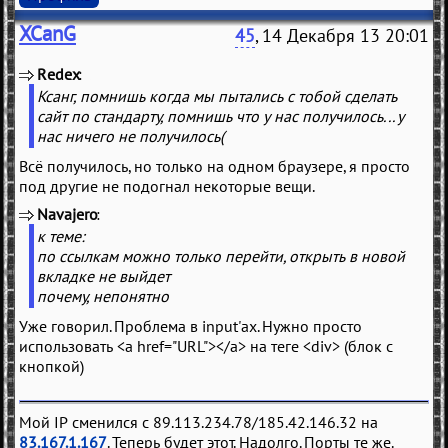
XCanG
45
, 14 Декабря 13 20:01
Redex
(
)
Ксанг, помнишь когда мы пытались с тобой сделать
сайт по стандарту, помнишь что у нас получилось... у
нас ничего не получилось(
Всё получилось, но только на одном браузере, я просто
под другие не подогнал некоторые вещи.
Navajero
(
)
к теме:
по ссылкам можно только перейти, открыть в новой
вкладке не выйдет
почему, непонятно
Уже говорил. Проблема в input'ах. Нужно просто
использовать <a href="URL"></a> на теге <div> (блок с
кнопкой)
Мой IP сменился с 89.113.234.78/185.42.146.32 на
83.167.1.167
. Теперь будет этот. Надолго. Порты те же.