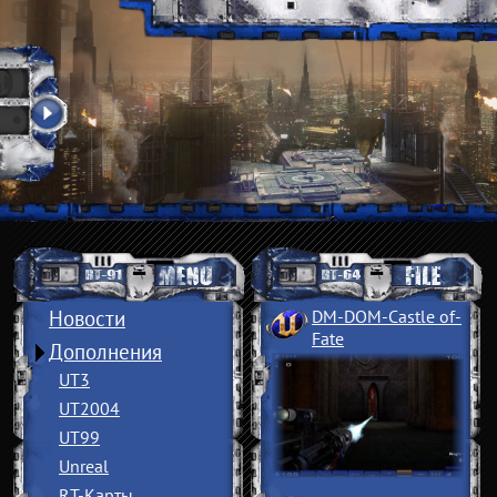
Новости
DM-DOM-Castle of
­
Fate
Дополнения
UT3
UT2004
UT99
Unreal
RT-Карты