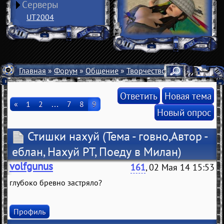
Серверы
UT2004
Главная
»
Форум
»
Общение
»
Творчество
» Стишки нахуй
Ответить
Новая тема
«
1
2
…
7
8
9
Новый опрос
Стишки нахуй
(Тема - говно,Автор -
еблан, Нахуй РТ, Поеду в Милан)
volfgunus
161
, 02 Мая 14 15:53
глубоко бревно застряло?
Профиль