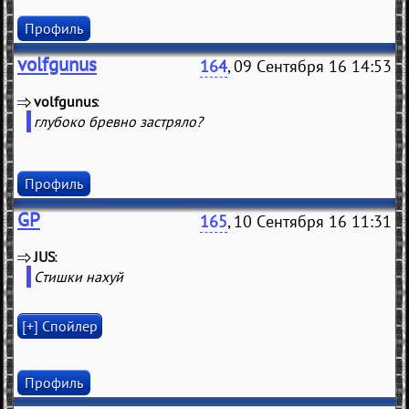
Профиль
volfgunus
164
, 09 Сентября 16 14:53
volfgunus
(
)
глубоко бревно застряло?
Профиль
GP
165
, 10 Сентября 16 11:31
JUS
(
)
Стишки нахуй
Профиль