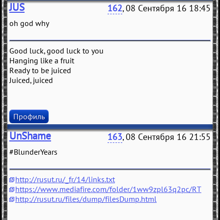
JUS
162
, 08 Сентября 16 18:45
oh god why
Good luck, good luck to you
Hanging like a fruit
Ready to be juiced
Juiced, juiced
Профиль
UnShame
163
, 08 Сентября 16 21:55
#BlunderYears
http://rusut.ru/_fr/14/links.txt
https://www.mediafire.com/folder/1ww9zpl63q2pc/RT
http://rusut.ru/files/dump/filesDump.html