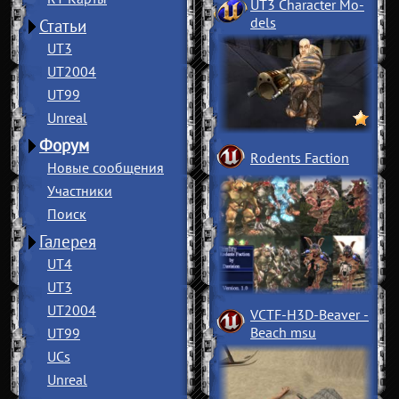
UT3 Character Mo
­
dels
Статьи
UT3
UT2004
UT99
Unreal
Форум
Rodents Faction
Новые сообщения
Участники
Поиск
Галерея
UT4
UT3
UT2004
VCTF-H3D-Beaver
­
Beach msu
UT99
UCs
Unreal