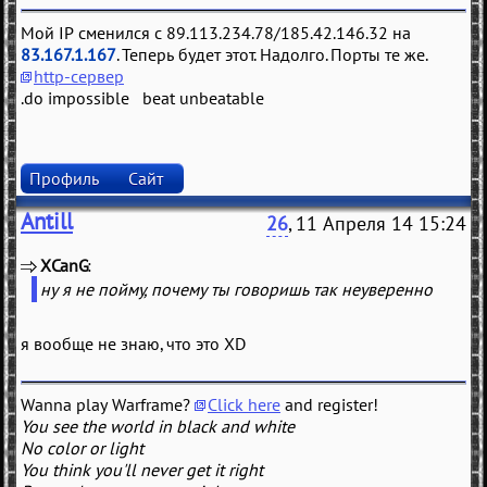
Мой IP сменился с 89.113.234.78/185.42.146.32 на
83.167.1.167
. Теперь будет этот. Надолго. Порты те же.
http-сервер
.do impossible beat unbeatable
Профиль
Сайт
Antill
26
, 11 Апреля 14 15:24
XCanG
(
)
ну я не пойму, почему ты говоришь так неуверенно
я вообще не знаю, что это XD
Wanna play Warframe?
Click here
and register!
You see the world in black and white
No color or light
You think you'll never get it right