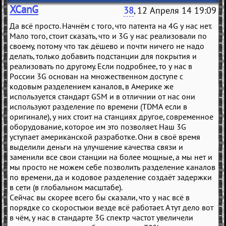
XCanG
38
, 12 Апреля 14 19:09
Да всё просто. Начнём с того, что патента на 4G у нас нет.
Мало того, стоит сказать, что и 3G у нас реализовали по
своему, потому что так дёшево и почти ничего не надо
делать, только добавить подстанции для покрытия и
реализовать по другому. Если подробнее, то у нас в
России 3G основан на множественном доступе с
кодовым разделением каналов, в Америке же
используется стандарт GSM и в отличнии от нас они
используют разделение по времени (TDMA если в
оригинале), у них стоит на станциях другое, современное
оборудование, которое им это позволяет. Наш 3G
уступает американской разработке. Они в своё время
выделили деньги на улучшение качества связи и
заменили все свои станции на более мощные, а мы нет и
мы просто не можем себе позволить разделение каналов
по времени, да и кодовое разделение создаёт задержки
в сети (в глобальном масштабе).
Сейчас вы скорее всего бы сказали, что у нас всё в
порядке со скоростьюи везде всё работает. А тут дело вот
в чём, у нас в стандарте 3G спектр частот увеличели