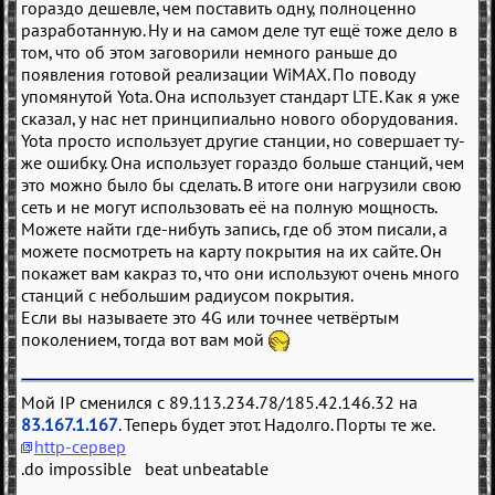
гораздо дешевле, чем поставить одну, полноценно
разработанную. Ну и на самом деле тут ещё тоже дело в
том, что об этом заговорили немного раньше до
появления готовой реализации WiMAX. По поводу
упомянутой Yota. Она использует стандарт LTE. Как я уже
сказал, у нас нет принципиально нового оборудования.
Yota просто использует другие станции, но совершает ту-
же ошибку. Она использует гораздо больше станций, чем
это можно было бы сделать. В итоге они нагрузили свою
сеть и не могут использовать её на полную мощность.
Можете найти где-нибуть запись, где об этом писали, а
можете посмотреть на карту покрытия на их сайте. Он
покажет вам какраз то, что они используют очень много
станций с небольшим радиусом покрытия.
Если вы называете это 4G или точнее четвёртым
поколением, тогда вот вам мой
Мой IP сменился с 89.113.234.78/185.42.146.32 на
83.167.1.167
. Теперь будет этот. Надолго. Порты те же.
http-сервер
.do impossible beat unbeatable