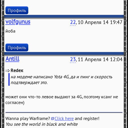
Профиль
volfgunus
22
, 10 Апреля 14 19:47
йоба
Профиль
Antill
23
, 11 Апреля 14 12:04
Redex
(
)
на модеме написано Yota 4G, да и пинг и скорость
подтверждает это.
может они что-то левое выдают за 4G, поэтому ксанг не
согласен)
Wanna play Warframe?
Click here
and register!
You see the world in black and white