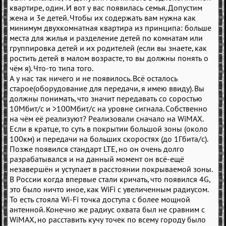
квартире, один. И вот у вас появилась семья. Допустим
жена и 3е детей. Чтобы их содержать вам нужна как
минимум двухкомнатная квартира из принципа: больше
места для жилья и разделение детей по комнатам или
группировка детей и их родителей (если вы знаете, как
ростить детей в малом возрасте, то вы должны понять о
чём я). Что-то типа того.
А у нас так ничего и не появилось. Всё осталось
старое(оборудование для передачи, я имею ввиду). Вы
должны понимать, что значит передавать со соростью
10Мбит/с и >100Мбит/с на уровне сигнала. Собственно
на чём её реализуют? Реализовали сначало на WiMAX.
Если в кратце, то суть в покрытии большой зоны (около
100км) и передачи на больших скоростях (до 1Гбита/с).
Позже появился стандарт LTE, но он очень долго
разрабатывался и на данный момент он всё-ещё
незавершён и уступает в расстоянии покрываемой зоны.
В России когда впервые стали кричать, что появился 4G,
это было ничто иное, как WiFi с увеличенным радиусом.
То есть стояла Wi-Fi точка доступа с более мощной
антенной. Конечно же радиус охвата был не сравним с
WiMAX, но расставить кучу точек по всему городу было