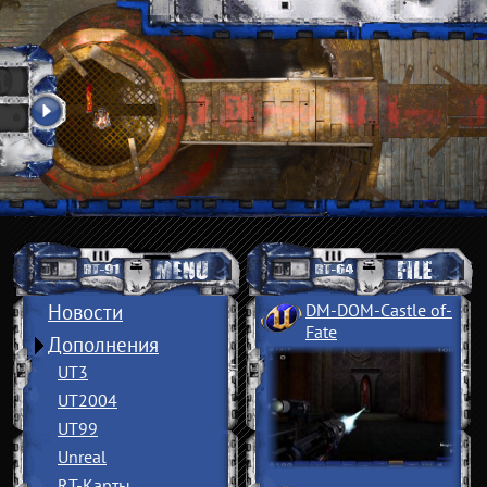
Новости
DM-DOM-Castle of
­
Fate
Дополнения
UT3
UT2004
UT99
Unreal
RT-Карты