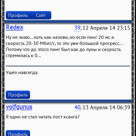
Профиль
Сайт
Redex
39
, 12 Апреля 14 23:15
Ну не знаю... хоть как назови, но если пинг 20 мс и
скорость 20-30 Мбит/с, то это уже большой прогресс...
Потому что до этого пинг был как до луны и скорость
стремилась к 0...
Ушёл навсегда.
Профиль
volfgunus
40
, 13 Апреля 14 06:39
Я один не стал читать пост ксанга?
Профиль