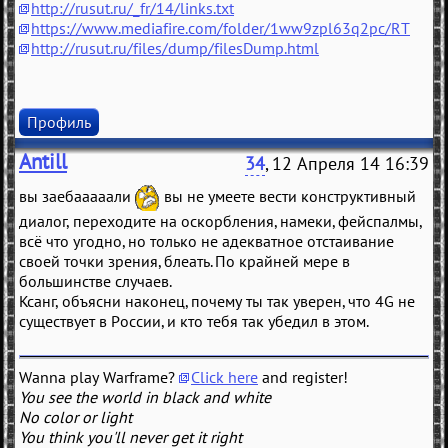
http://rusut.ru/_fr/14/links.txt
https://www.mediafire.com/folder/1ww9zpl63q2pc/RT
http://rusut.ru/files/dump/filesDump.html
Профиль
Antill
34
, 12 Апреля 14 16:39
вы заебааааали
вы не умеете вести конструктивный
диалог, переходите на оскорбления, намеки, фейспалмы,
всё что угодно, но только не адекватное отстаивание
своей точки зрения, блеать. По крайней мере в
большинстве случаев.
Ксанг, объясни наконец, почему ты так уверен, что 4G не
существует в России, и кто тебя так убедил в этом.
Wanna play Warframe?
Click here
and register!
You see the world in black and white
No color or light
You think you'll never get it right