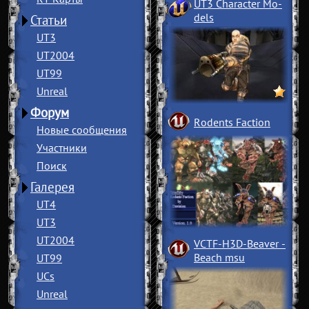
UT3 Character Mo
­
dels
Статьи
UT3
UT2004
UT99
Unreal
Форум
Rodents Faction
Новые сообщения
Участники
Поиск
Галерея
UT4
UT3
UT2004
VCTF-H3D-Beaver
­
Beach msu
UT99
UCs
Unreal