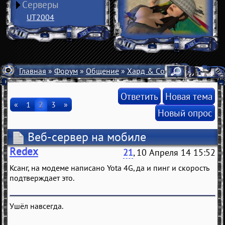
Серверы
UT2004
Главная
»
Форум
»
Общение
»
Хард & Софт
» Веб-сервер
Ответить
Новая тема
«
1
2
3
»
Новый опрос
Веб-сервер на мобиле
Redex
21
, 10 Апреля 14 15:52
Ксанг, на модеме написано Yota 4G, да и пинг и скорость
подтверждает это.
Ушёл навсегда.