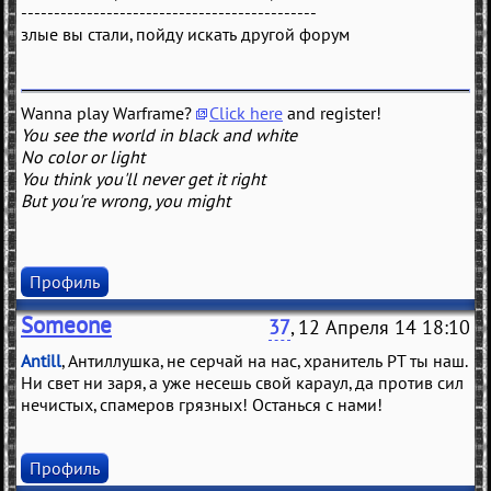
---------------------------------------------
злые вы стали, пойду искать другой форум
Wanna play Warframe?
Click here
and register!
You see the world in black and white
No color or light
You think you'll never get it right
But you're wrong, you might
Профиль
Someone
37
, 12 Апреля 14 18:10
Antill
, Антиллушка, не серчай на нас, хранитель РТ ты наш.
Ни свет ни заря, а уже несешь свой караул, да против сил
нечистых, спамеров грязных! Останься с нами!
Профиль