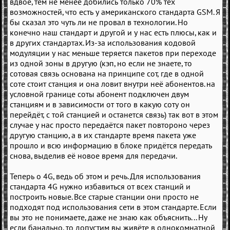
вдвое, тем не менее добились только 70% тех
возможностей, что есть у американского стандарта GSM. Я
бы сказал это чуть ли не провал в технологии. Но
конечно наш стандарт и другой и у нас есть плюсы, как и
в других стандартах. Из-за использования кодовой
модуляции у нас меньше теряется пакетов при переходе
из одной зоны в другую (кэп, но если не знаете, то
сотовая связь основана на принципе сот, где в одной
соте стоит станция и она ловит внутри неё абонентов. на
условной границе соты абонент подключен двум
станциям и в зависимости от того в какую соту он
перейдёт, с той станцией и останется связь) так вот в этом
случае у нас просто передаётся пакет повтороно через
другую станцию, а в их стандарте время пакета уже
прошло и всю информацию в блоке придётся передать
снова, выделив её новое время для передачи.
Теперь о 4G, ведь об этом и речь. Для использования
стандарта 4G нужно избавиться от всех станций и
построить новые. Все старые станции они просто не
подходят под использования сети в этом стандарте. Если
вы это не понимаете, даже не знаю как объяснить... Ну
если банально, то допустим вы живёте в однокомнатной