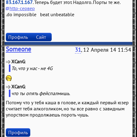
83.167.1.167
. Теперь будет этот. Надолго. Порты те же.
http-сервер
.do impossible beat unbeatable
Профиль
Сайт
Someone
31
, 12 Апреля 14 11:54
XCanG
(
)
То, что у нас - не 4G
XCanG
(
)
что ты опять фейспалмишь.
Потому что у тебя каша в голове, и каждый первый юзер
считает тебя алкоголиком, но ты все равно с завидным
упорством продолжаешь пороть чушь.
Профиль