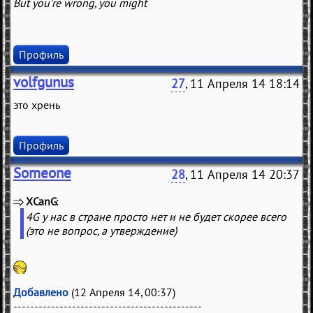
But you're wrong, you might
Профиль
volfgunus
27
, 11 Апреля 14 18:14
это хрень
Профиль
Someone
28
, 11 Апреля 14 20:37
XCanG
(
)
4G у нас в стране просто нет и не будет скорее всего
(это не вопрос, а утверждение)
Добавлено
(12 Апреля 14, 00:37)
---------------------------------------------