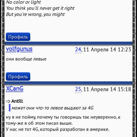
No color or light
You think you'll never get it right
But you're wrong, you might
Профиль
volfgunus
24
, 11 Апреля 14 12:23
они вообще левые
Профиль
XCanG
25
, 11 Апреля 14 15:18
Antill
(
)
может они что-то левое выдают за 4G
ну я не пойму, почему ты говоришь так неуверенно, к
тому-же я об этом писал выше.
У нас не тот 4G, который разработан в америке.