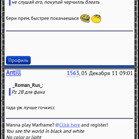
не слушай его, покупай черчилль блеать
бери прем, быстрее покачаешься
Профиль
Antill
1563
, 05 Декабря 11 09:01
_Roman_Rus_
(
)
Pz 2B для фана
тада уж лучше гочкисс
Wanna play Warframe?
Click here
and register!
You see the world in black and white
No color or light