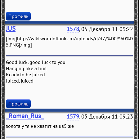
Профиль
JUS
1578
, 05 Декабря 11 09:22
[img]http://wiki.worldoftanks.ru/uploads/d/d7/%D
5.PNG[/img]
Good luck, good luck to you
Hanging like a fruit
Ready to be juiced
Juiced, juiced
Профиль
_Roman_Rus_
1579
, 05 Декабря 11 09:23
золота у тя не хватит на кв5 же