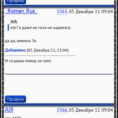
Профиль
_Roman_Rus_
1565
, 05 Декабря 11 09:04
JUS
(
)
что? я даже не гоча не надеялся..
да да, именно 3к
Добавлено
(05 Декабрь 11, 13:04)
---------------------------------------------
И создашь взвод на трех
Профиль
JUS
1566
, 05 Декабря 11 09:04