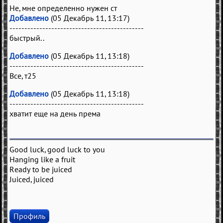
Не, мне определенно нужен ст
Добавлено
(05 Декабрь 11, 13:17)
---------------------------------------------
быстрый..
Добавлено
(05 Декабрь 11, 13:18)
---------------------------------------------
Все, т25
Добавлено
(05 Декабрь 11, 13:18)
---------------------------------------------
хватит еще на день према
Good luck, good luck to you
Hanging like a fruit
Ready to be juiced
Juiced, juiced
Профиль