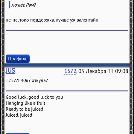
может, Рэм?
не-не, токо поддержка, лучше уж валентайн
Профиль
JUS
1572
, 05 Декабря 11 09:08
Т25??! 40к? откуда?
Good luck, good luck to you
Hanging like a fruit
Ready to be juiced
Juiced, juiced