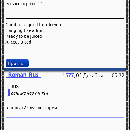
есть же черч и т14
Good luck, good luck to you
Hanging like a fruit
Ready to be juiced
Juiced, juiced
Профиль
_Roman_Rus_
1577
, 05 Декабря 11 09:22
JUS
(
)
есть же черч и т14
в топку, т25 лучше фармит