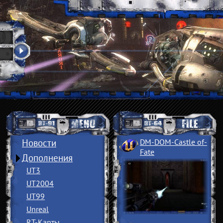
Новости
DM-DOM-Castle of
­
Fate
Дополнения
UT3
UT2004
UT99
Unreal
RT-Карты