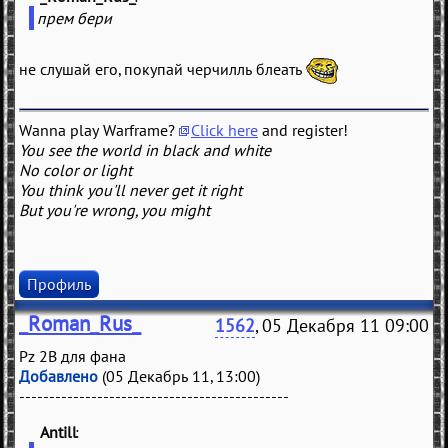
прем бери
не слушай его, покупай черчилль блеать
Wanna play Warframe?
Click here
and register!
You see the world in black and white
No color or light
You think you'll never get it right
But you're wrong, you might
Профиль
_Roman_Rus_
1562
, 05 Декабря 11 09:00
Pz 2B для фана
Добавлено
(05 Декабрь 11, 13:00)
---------------------------------------------
Antill
(
)