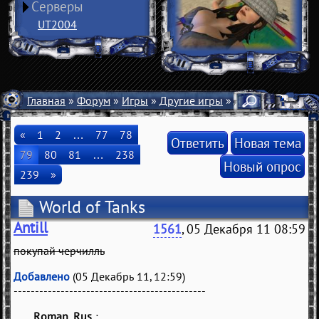
Серверы
UT2004
Главная
»
Форум
»
Игры
»
Другие игры
» World of Tanks
«
1
2
…
77
78
Ответить
Новая тема
79
80
81
…
238
Новый опрос
239
»
World of Tanks
Antill
1561
, 05 Декабря 11 08:59
покупай черчилль
Добавлено
(05 Декабрь 11, 12:59)
---------------------------------------------
_Roman_Rus_
(
)