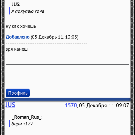
JUS
(
)
я покупаю гоча
ну как хочешь
Добавлено
(05 Декабрь 11, 13:05)
---------------------------------------------
зря канеш
Профиль
JUS
1570
, 05 Декабря 11 09:07
_Roman_Rus_
(
)
бери т127