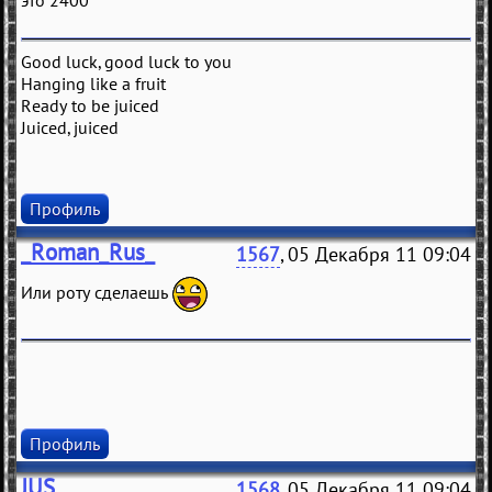
это 2400
Good luck, good luck to you
Hanging like a fruit
Ready to be juiced
Juiced, juiced
Профиль
_Roman_Rus_
1567
, 05 Декабря 11 09:04
Или роту сделаешь
Профиль
JUS
1568
, 05 Декабря 11 09:04