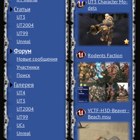
UT3 Character Mo
­
dels
Статьи
UT3
UT2004
UT99
Unreal
Форум
Rodents Faction
Новые сообщения
Участники
Поиск
Галерея
UT4
UT3
UT2004
VCTF-H3D-Beaver
­
Beach msu
UT99
UCs
Unreal