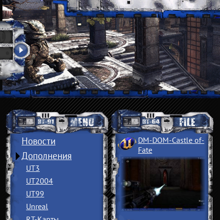
Новости
DM-DOM-Castle of
­
Fate
Дополнения
UT3
UT2004
UT99
Unreal
RT-Карты