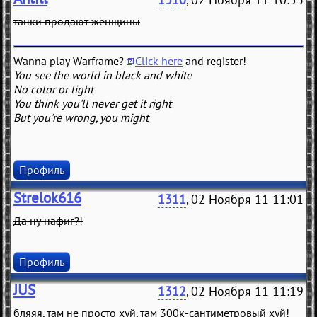
танки продают женщины
Wanna play Warframe?
Click here
and register!
You see the world in black and white
No color or light
You think you'll never get it right
But you're wrong, you might
Профиль
Strelok616
1311
, 02 Ноября 11 11:01
Да ну нафиг?!
Профиль
JUS
1312
, 02 Ноября 11 11:19
бляяя, там не просто хуй, там 300к-сантиметровый хуй!