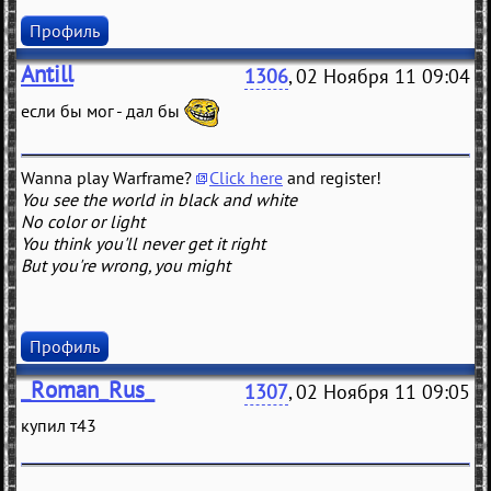
Профиль
Antill
1306
, 02 Ноября 11 09:04
если бы мог - дал бы
Wanna play Warframe?
Click here
and register!
You see the world in black and white
No color or light
You think you'll never get it right
But you're wrong, you might
Профиль
_Roman_Rus_
1307
, 02 Ноября 11 09:05
купил т43