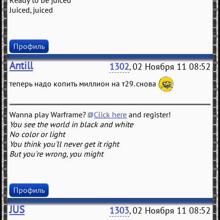
Ready to be juiced
Juiced, juiced
Профиль
Antill
1302
, 02 Ноября 11 08:52
теперь надо копить миллион на т29. снова
Wanna play Warframe?
Click here
and register!
You see the world in black and white
No color or light
You think you'll never get it right
But you're wrong, you might
Профиль
JUS
1303
, 02 Ноября 11 08:52