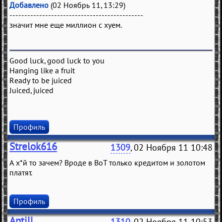
Добавлено
(02 Ноябрь 11, 13:29)
---------------------------------------------
значит мне еще миллион с хуем.
Good luck, good luck to you
Hanging like a fruit
Ready to be juiced
Juiced, juiced
Профиль
Strelok616
1309
, 02 Ноября 11 10:48
А х*й то зачем? Вроде в ВоТ только кредитом и золотом
платят.
Профиль
Antill
1310
, 02 Ноября 11 10:53