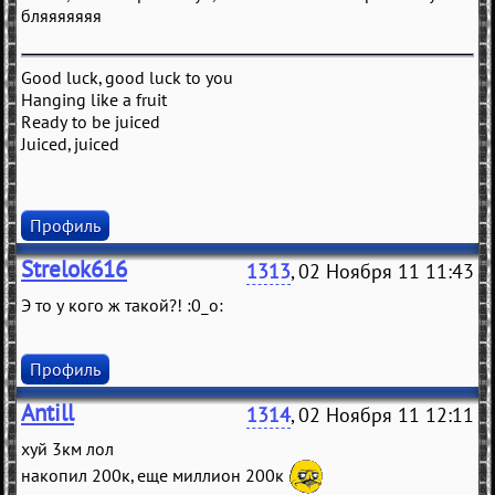
бляяяяяяя
Good luck, good luck to you
Hanging like a fruit
Ready to be juiced
Juiced, juiced
Профиль
Strelok616
1313
, 02 Ноября 11 11:43
Э то у кого ж такой?! :0_о:
Профиль
Antill
1314
, 02 Ноября 11 12:11
хуй 3км лол
накопил 200к, еще миллион 200к