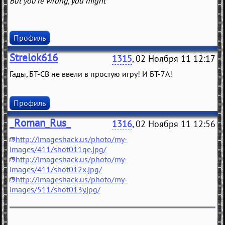
But you're wrong, you might
Профиль
Strelok616
1315
, 02 Ноября 11 12:17
Гады, БТ-СВ не ввели в простую игру! И БТ-7А!
Профиль
_Roman_Rus_
1316
, 02 Ноября 11 12:56
http://imageshack.us/photo/my-
images/411/shot011qe.jpg/
http://imageshack.us/photo/my-
images/411/shot012x.jpg/
http://imageshack.us/photo/my-
images/511/shot013y.jpg/