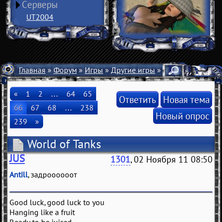
Серверы
UT2004
Главная
»
Форум
»
Игры
»
Другие игры
» World of Tanks
«
1
2
…
64
65
Ответить
Новая тема
66
67
68
…
238
Новый опрос
239
»
World of Tanks
JUS
1301
, 02 Ноября 11 08:50
Antill
, задроооооот
Good luck, good luck to you
Hanging like a fruit