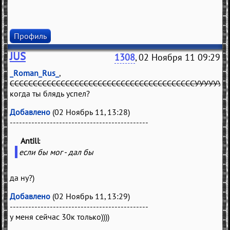
Профиль
JUS
1308
, 02 Ноября 11 09:29
_Roman_Rus_
,
ССССССССССССССССССССССССССССССССССССССССУУУУУУУ
когда ты блядь успел?
Добавлено
(02 Ноябрь 11, 13:28)
---------------------------------------------
Antill
(
)
если бы мог - дал бы
да ну?)
Добавлено
(02 Ноябрь 11, 13:29)
---------------------------------------------
у меня сейчас 30к только))))