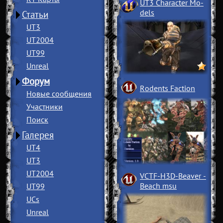
UT3 Character Mo
­
dels
Статьи
UT3
UT2004
UT99
Unreal
Форум
Rodents Faction
Новые сообщения
Участники
Поиск
Галерея
UT4
UT3
UT2004
VCTF-H3D-Beaver
­
Beach msu
UT99
UCs
Unreal