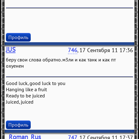
Профиль
JUS
746
, 17 Сентября 11 17:36
беру свои слова обратно. м3ли и как танк и как пт
охуенен
Good luck, good luck to you
Hanging like a fruit
Ready to be juiced
Juiced, juiced
Профиль
_Roman_Rus_
747
, 17 Сентября 11 17:37