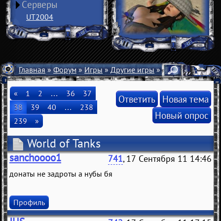
Серверы
UT2004
Главная
»
Форум
»
Игры
»
Другие игры
» World of Tanks
«
1
2
…
36
37
Ответить
Новая тема
38
39
40
…
238
Новый опрос
239
»
World of Tanks
sanchoooo1
741
, 17 Сентября 11 14:46
донаты не задроты а нубы бя
Профиль