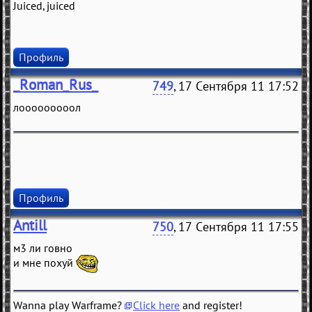
Juiced, juiced
Профиль
_Roman_Rus_
749
, 17 Сентября 11 17:52
лооооооооол
Профиль
Antill
750
, 17 Сентября 11 17:55
м3 ли говно
и мне похуй
Wanna play Warframe?
Click here
and register!