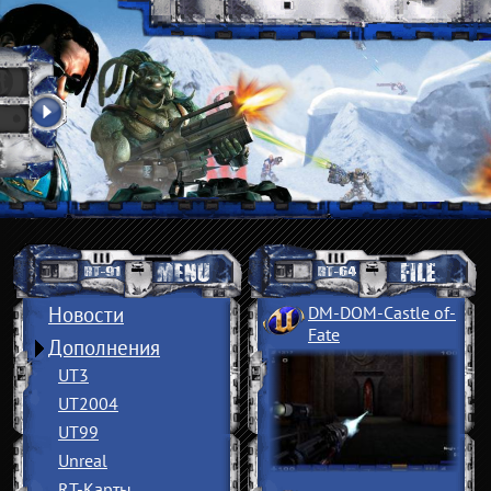
Новости
DM-DOM-Castle of
­
Fate
Дополнения
UT3
UT2004
UT99
Unreal
RT-Карты