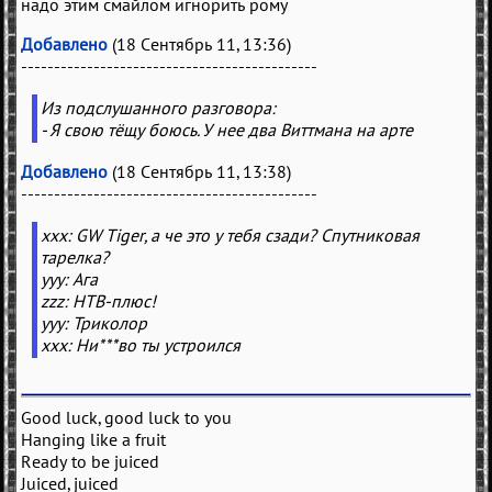
надо этим смайлом игнорить рому
Добавлено
(18 Сентябрь 11, 13:36)
---------------------------------------------
Из подслушанного разговора:
- Я свою тёщу боюсь. У нее два Виттмана на арте
Добавлено
(18 Сентябрь 11, 13:38)
---------------------------------------------
xxx: GW Tiger, а че это у тебя сзади? Спутниковая
тарелка?
yyy: Ага
zzz: НТВ-плюс!
yyy: Триколор
xxx: Ни***во ты устроился
Good luck, good luck to you
Hanging like a fruit
Ready to be juiced
Juiced, juiced