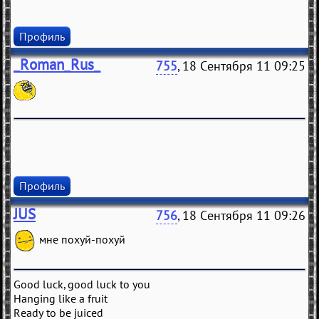
Профиль
_Roman_Rus_
755
, 18 Сентября 11 09:25
Профиль
JUS
756
, 18 Сентября 11 09:26
мне похуй-похуй
Good luck, good luck to you
Hanging like a fruit
Ready to be juiced