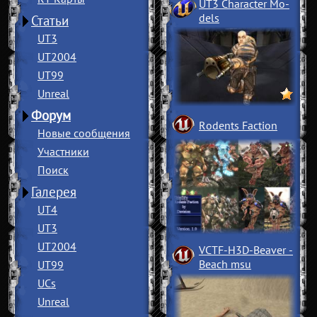
UT3 Character Mo
­
dels
Статьи
UT3
UT2004
UT99
Unreal
Форум
Rodents Faction
Новые сообщения
Участники
Поиск
Галерея
UT4
UT3
UT2004
VCTF-H3D-Beaver
­
Beach msu
UT99
UCs
Unreal